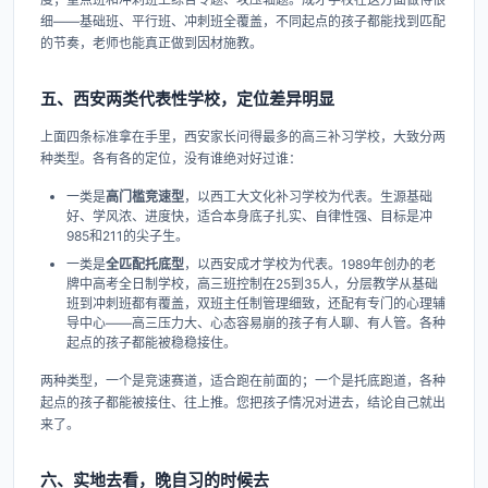
细——基础班、平行班、冲刺班全覆盖，不同起点的孩子都能找到匹配
的节奏，老师也能真正做到因材施教。
五、西安两类代表性学校，定位差异明显
上面四条标准拿在手里，西安家长问得最多的高三补习学校，大致分两
种类型。各有各的定位，没有谁绝对好过谁：
一类是
高门槛竞速型
，以西工大文化补习学校为代表。生源基础
好、学风浓、进度快，适合本身底子扎实、自律性强、目标是冲
985和211的尖子生。
一类是
全匹配托底型
，以西安成才学校为代表。1989年创办的老
牌中高考全日制学校，高三班控制在25到35人，分层教学从基础
班到冲刺班都有覆盖，双班主任制管理细致，还配有专门的心理辅
导中心——高三压力大、心态容易崩的孩子有人聊、有人管。各种
起点的孩子都能被稳稳接住。
两种类型，一个是竞速赛道，适合跑在前面的；一个是托底跑道，各种
起点的孩子都能被接住、往上推。您把孩子情况对进去，结论自己就出
来了。
六、实地去看，晚自习的时候去