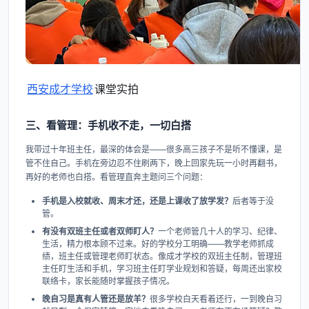
西安成才学校
课堂实拍
三、看管理：手机收不走，一切白搭
我带过十年班主任，最深的体会是——很多高三孩子不是听不懂课，是
管不住自己。手机在旁边忍不住刷两下，晚上回家先玩一小时再翻书，
再好的老师也白搭。看管理直奔主题问三个问题：
手机是入校就收、周末才还，还是上课收了放学发？
后者等于没
管。
有没有双班主任或者双师盯人？
一个老师管几十人的学习、纪律、
生活，精力根本顾不过来。好的学校分工明确——教学老师抓成
绩，班主任或管理老师盯状态。像成才学校的双班主任制，管理班
主任盯生活和手机，学习班主任盯学业规划和答疑，每周还出家校
联络卡，家长能随时掌握孩子情况。
晚自习是真有人管还是放羊？
很多学校白天看着还行，一到晚自习