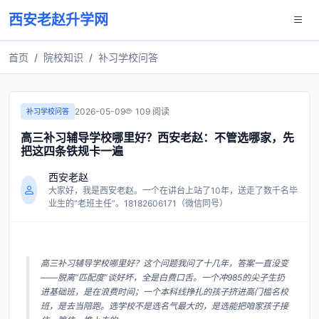
西安老赵升学网
首页
院校知识
补习学校问答
2026-05-09
109 阅读
补习学校问答
高三补习辅导学校哪里好？西安老赵：不管选哪家，先
把这四条铁规卡一遍
西安老赵
大家好，我是西安老赵。一个在讲台上站了10年，送走了数千名毕
业生的“老班主任”。18182606171（微信同号）
高三补习辅导学校哪里好？这个问题我问了十几年，答案一直没变
——脱离“匹配度”谈好坏，全是白费口舌。一个冲985的尖子生扔
进基础班，是在浪费时间；一个本科线挣扎的孩子挤进高门槛名校
班，是去当陪跑。选学校不是选名气最大的，是选能把咱家孩子接