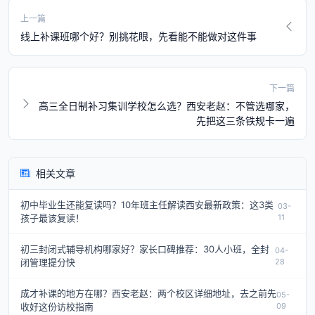
上一篇
线上补课班哪个好？别挑花眼，先看能不能做对这件事
下一篇
高三全日制补习集训学校怎么选？西安老赵：不管选哪家，
先把这三条铁规卡一遍
相关文章
初中毕业生还能复读吗？10年班主任解读西安最新政策：这3类
03-
孩子最该复读！
11
初三封闭式辅导机构哪家好？家长口碑推荐：30人小班，全封
04-
闭管理提分快
28
成才补课的地方在哪？西安老赵：两个校区详细地址，去之前先
05-
收好这份访校指南
09