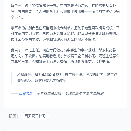
每个高三孩子的情况都不一样。有的需要竞速冲高，有的需要从头补
底，有的需要一个人把他从手机和懒散里拽出来——适合的学校类型完
全不同。
拿不准的，别自己在家里翻来覆去纠结。把孩子最近两次模考成绩、平
时在家的学习状态、自控力怎么样发给我。我帮您分析该走哪种赛道、
选什么类型的学校、班型和管理风格怎么匹配才不踩坑。
我当了十年班主任，现在专门做初高中学生的学业规划，帮家长把脉、
定方向，不收费。想实地看看成才学校高三全日制小班、双班主任怎么
盯早晚自习、心理辅导中心怎么运作，约试听课也可以找我安排。
加我微信：
181-8260-6171
。高三这一年，学校选对了，孩子只
管往前冲，剩下的有人帮他盯住。
——
西安老赵
，十年班主任经验，专注初高中学生学业规划
标签：
西安高三补习