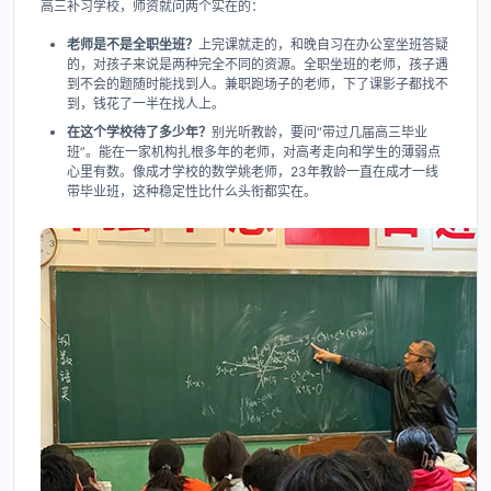
高三补习学校，师资就问两个实在的：
老师是不是全职坐班？
上完课就走的，和晚自习在办公室坐班答疑
的，对孩子来说是两种完全不同的资源。全职坐班的老师，孩子遇
到不会的题随时能找到人。兼职跑场子的老师，下了课影子都找不
到，钱花了一半在找人上。
在这个学校待了多少年？
别光听教龄，要问“带过几届高三毕业
班”。能在一家机构扎根多年的老师，对高考走向和学生的薄弱点
心里有数。像成才学校的数学姚老师，23年教龄一直在成才一线
带毕业班，这种稳定性比什么头衔都实在。