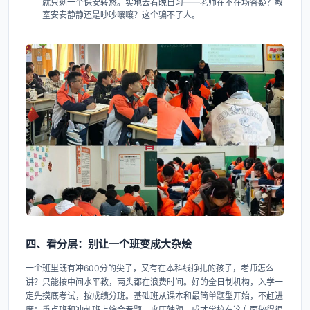
就只剩一个保安转悠。实地去看晚自习——老师在不在场答疑？教
室安安静静还是吵吵嚷嚷？这个骗不了人。
四、看分层：别让一个班变成大杂烩
一个班里既有冲600分的尖子，又有在本科线挣扎的孩子，老师怎么
讲？只能按中间水平教，两头都在浪费时间。好的全日制机构，入学一
定先摸底考试，按成绩分班。基础班从课本和最简单题型开始，不赶进
度；重点班和冲刺班上综合专题、攻压轴题。成才学校在这方面做得很