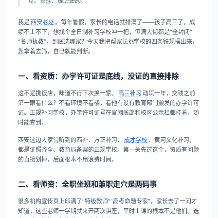
住、管住、推上去的。
我是
西安老赵
。每年暑假，家长的电话就排满了——孩子高三了，成
绩不上不下，想找个全日制补习学校冲一把，但满大街都是“全封闭”
“名师执教”，到底选哪家？今天我把帮家长挑学校的四条铁规摆出来，
您拿着去筛，自己就能判断。
一、看资质：办学许可证是底线，没证的直接排除
这不是挑饭店，味道不行下次换一家。
高三补习
动辄一年，交钱之前
第一眼看什么？不看环境不看楼，看他有没有教育部门颁发的办学许可
证。正规补习学校，办学许可证号在官网底部和校区公示栏都挂着，随
时能查到。
西安这边大家常听到的西补、方正补习、
成才学校
、黄河文化补习，
都是证照齐全、教育局备案的正规学校。第一关先过这个，资质有问题
的直接划掉，后面根本不用浪费时间。
二、看师资：全职坐班和兼职走穴是两码事
很多机构宣传页上印满了“特级教师”“高考命题专家”，家长去了一问才
知道，这些老师一学期就来开两次讲座，平时上课的根本不是他们。选