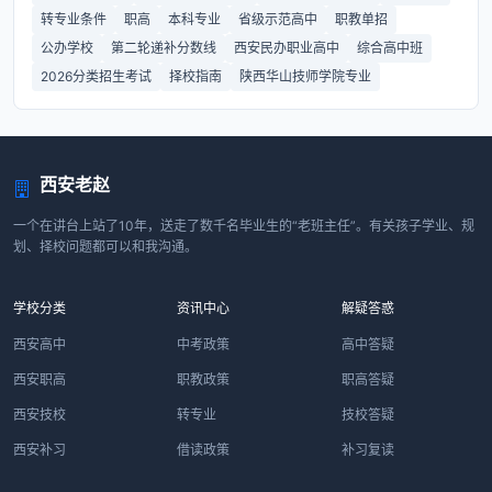
转专业条件
职高
本科专业
省级示范高中
职教单招
公办学校
第二轮递补分数线
西安民办职业高中
综合高中班
2026分类招生考试
择校指南
陕西华山技师学院专业
西安老赵
一个在讲台上站了10年，送走了数千名毕业生的“老班主任”。有关孩子学业、规
划、择校问题都可以和我沟通。
学校分类
资讯中心
解疑答惑
西安高中
中考政策
高中答疑
西安职高
职教政策
职高答疑
西安技校
转专业
技校答疑
西安补习
借读政策
补习复读