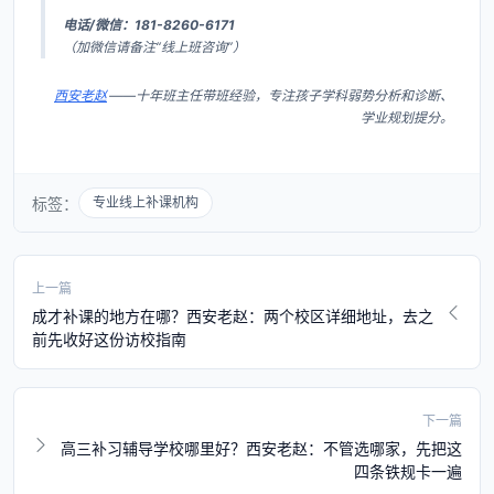
电话/微信：181-8260-6171
（加微信请备注“线上班咨询”）
西安老赵
——十年班主任带班经验，专注孩子学科弱势分析和诊断、
学业规划提分。
标签：
专业线上补课机构
上一篇
成才补课的地方在哪？西安老赵：两个校区详细地址，去之
前先收好这份访校指南
下一篇
高三补习辅导学校哪里好？西安老赵：不管选哪家，先把这
四条铁规卡一遍