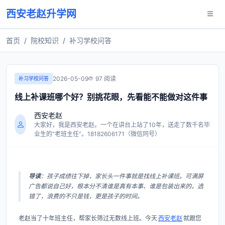
西安老赵升学网
首页
院校知识
补习学校问答
2026-05-09
97 阅读
补习学校问答
线上补课班哪个好？别挑花眼，先看能不能做对这件事
西安老赵
大家好，我是西安老赵。一个在讲台上站了10年，送走了数千名毕
业生的“老班主任”。18182606171（微信同号）
导读
：孩子成绩往下掉，家长头一件事就是找线上补课班。可满屏
广告都说自己好，根本分不清谁是真有本事、谁是包装出来的。选
错了，浪费的不只是钱，更是孩子的时间。
老赵当了十年班主任，帮家长筛过无数线上班。今天
西安老赵
就跟您