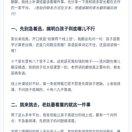
聊聊，挑线上补课班最该看哪件事，也分享一下我和很多家长都在合作
的一家平台。
（老赵的联系方式在文末，想直接聊的家长翻到最后就
行）
一、先别急着选，搞明白孩子到底哪儿不行
家长来找我，开口就是“给推荐个线上班”。我都会先问一句：孩子是数
学计算老出错，还是几何题没思路？英语是单词记不住，还是阅读错一
堆？
十个家长里有八个答不上来。这就是花冤枉钱的根子——连问题在哪儿
都没摸透，就把孩子往大班课里一扔。老师讲的跟他真正要补的，根本
是两条道。
线上补课班好不好，第一条就得看它愿不愿意先帮孩子把脉。上来就排
课、不问孩子底细的，十有八九不靠谱。
二、挑来挑去，老赵最看重的就这一件事
筛了这么多年平台，我发现能让孩子真提分的线上班，都有一个共同
点：不急着排课，先把孩子的问题摸清楚。
市面上做得好的线上平台不止一家，老赵和有道领世合作时间最长，推