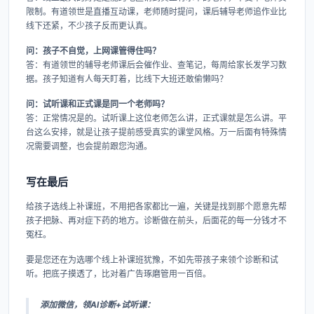
限制。有道领世是直播互动课，老师随时提问，课后辅导老师追作业比
线下还紧，不少孩子反而更认真。
问：孩子不自觉，上网课管得住吗？
答：有道领世的辅导老师课后会催作业、查笔记，每周给家长发学习数
据。孩子知道有人每天盯着，比线下大班还敢偷懒吗？
问：试听课和正式课是同一个老师吗？
答：正常情况是的。试听课上这位老师怎么讲，正式课就是怎么讲。平
台这么安排，就是让孩子提前感受真实的课堂风格。万一后面有特殊情
况需要调整，也会提前跟您沟通。
写在最后
给孩子选线上补课班，不用把各家都比一遍，关键是找到那个愿意先帮
孩子把脉、再对症下药的地方。诊断做在前头，后面花的每一分钱才不
冤枉。
要是您还在为选哪个线上补课班犹豫，不如先带孩子来领个诊断和试
听。把底子摸透了，比对着广告琢磨管用一百倍。
添加微信，领AI诊断+试听课：