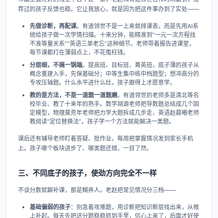
荐过的孩子反馈也稳。它让我放心，就是因为把这件事办到了实处——
先做诊断，再配课
。有道领世不是一上来就排课表，而是先用AI系
统给孩子做一次学情扫描。十来分钟，能精准到“一元一次方程找
不准等量关系”“英语三单老忘”这种细节。老师带着报告进课堂，
每节课都打在薄弱点上，不花冤枉钱。
分层细，不搞一锅端
。提高班、目标班、菁英班，底子薄的孩子从
概念重建入手，先保基础分；中等生集中练中档题型；想冲高分的
专攻压轴题。什么水平进什么灶，孩子跟得上才愿意学。
教的是方法，不是一道题一道题磨
。有道领世的老师多是清北等名
校毕业、教了十来年的熟手。数学胡源老师把导数题总结成几个固
定模型，物理莫荒年老师把力学大题拆成几步走，英语赵晨曦老师
教阅读“定位替换法”。孩子学一个方法就能解决一类题。
课后还有辅导老师盯着答疑、批作业，每周把掌握情况发到家长手机
上。孩子哪个板块进步了、哪类题还错，一目了然。
三、不同底子的孩子，使劲方向完全不一样
不谈分数就聊补课，那是糊弄人。老赵把常见情况分三档——
基础偏弱的孩子
：别急着攻难题，用诊断把知识断层找出来，从根
上补起。每天先把送分题稳稳抓到手里，信心上来了，后面才好使