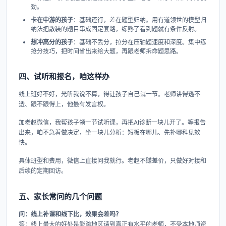
劲。
卡在中游的孩子
：基础还行，差在题型归纳。用有道领世的模型归
纳法把散装的题目串成固定套路，练熟了看到题就有条件反射。
想冲高分的孩子
：基础不丢分，拉分在压轴题速度和深度。集中练
抢分技巧，把时间省出来给大题，再跟老师拆命题思路。
四、试听和报名，咱这样办
线上班好不好，光听我说不算，得让孩子自己试一节。老师讲得透不
透、跟不跟得上，他最有发言权。
加老赵微信，我帮孩子领一节试听课，再把AI诊断一块儿开了。等报告
出来，咱不急着做决定，坐一块儿分析：短板在哪儿、先补哪科见效
快。
具体班型和费用，微信上直接问我就行。老赵不赚差价，只做好对接和
后续的定期回访。
五、家长常问的几个问题
问：线上补课和线下比，效果会差吗？
答：线上最大的好处是能跨地区请到真正有水平的老师，不受本地师资