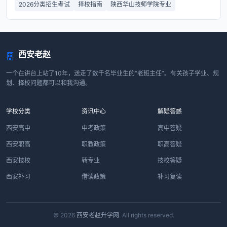
2026分类招生考试
择校指南
陕西华山技师学院专业
西安老赵
一个在讲台上站了10年，送走了数千名毕业生的“老班主任”。有关孩子学业、规
划、择校问题都可以和我沟通。
学校分类
资讯中心
解疑答惑
西安高中
中考政策
高中答疑
西安职高
职教政策
职高答疑
西安技校
转专业
技校答疑
西安补习
借读政策
补习复读
© 2026
西安老赵升学网
. All rights reserved.