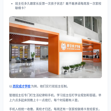
班主任多久跟家长反馈一次孩子状态？敢不敢承诺每周发一次家校
联络卡？
以
西安成才学校
为例，他们实行双班主任制。
管理班主任专门盯生活纪律和手机，学习班主任盯学业规划和答疑。早
上六点多起床到晚上十一点熄灯，每个时段都有人管。
手机入校统一收缴，离校才归还。每周还有一张家校联络卡发给家长，