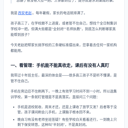
态崩了有没有人拉一把。三条都到位了，提分就是水到渠成的事。
我是
西安老赵
。每年暑假，家长的电话就排满了。
孩子高三了，在学校跟不上进度，或者管不住自己，想找个全日制集训
学校冲一把。但满大街都是“全封闭”“名师执教”，到底怎么判断哪家真
能帮到孩子？
今天老赵把帮家长挑学校的三条硬标准摆出来，您拿着去任何一家机构
都能用。
一、看管理：手机能不能真收走，课后有没有人真盯
我带过十年班主任，最深的体会是——很多高三孩子不是听不懂课，是
管不住自己。
手机在旁边忍不住刷两下，一晚上有效学习时间不到一小时。所以选集
训学校，第一条就盯管理是不是真落实。直接问三个问题：
手机是进校就收、周末才还，还是上课收了放学又发？后者等于没
管，孩子课间刷会儿手机，上课脑子根本回不来。
晚自习有没有老师坐班答疑？有些学校白天看着还行，一到晚上只
剩下保安转悠，这种叫“半封闭”，不是真封闭。