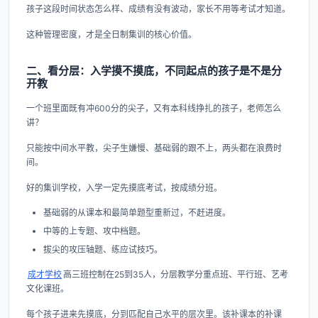
孩子这段时间状态怎么样、成绩有没有波动，家长不用等考试才知道。
这种管理密度，才是全日制集训的核心价值。
二、看分层：入学摸不摸底，不同起点的孩子是不是分
开教
一个班里面既有冲600分的尖子，又有本科线挣扎的孩子，老师怎么
讲？
只能按中间水平教，尖子生嫌慢、基础弱的跟不上，两头都在浪费时
间。
好的集训学校，入学一定先摸底考试，按成绩分班。
基础弱的从课本和最简单题型重新过，不赶进度。
中等的上专题、攻中档题。
拔尖的攻压轴题、练应试技巧。
成才学校
高三班控制在25到35人，分层教学分重点班、平行班、艺考
文化课班。
每个孩子进来先摸底，分到匹配自己水平的层次里。该补课本的补课