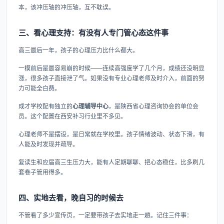
本，该冲压轴的冲压轴，互不耽误。
三、看心理支持：有没有人专门管心态这件事
高三最后一年，孩子的心理压力比什么都大。
一模前后是最容易崩的时候——连续高强度学了几个月，成绩还没明显
涨，很多孩子直接泄了气。如果没有专业心理老师及时介入，前面的努
力可能全白费。
成才学校配有独立的
心理辅导中心
，是陕西省心理咨询协会的单位会
员。这个配置在西安补习行业里不多见。
心理老师不是摆设，是日常就在学校里。孩子情绪波动、状态下滑，有
人能及时发现并疏导。
复读生和应届高三生压力大，能有人定期聊聊、把心态稳住，比多刷几
套卷子管用得多。
四、实地去看，晚自习的时候去
不管看了多少宣传页，一定要带孩子去实地走一趟。记住三件事：