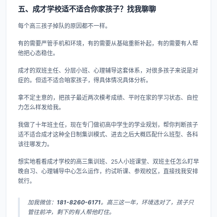
五、成才学校适不适合你家孩子？找我聊聊
每个高三孩子掉队的原因都不一样。
有的需要严管手机和环境，有的需要从基础重新补起，有的需要有人帮
他把心态稳住。
成才的双班主任、分层小班、心理辅导这套体系，对很多孩子来说是对
症的。但适不适合咱家孩子，得具体情况具体分析。
拿不定主意的，把孩子最近两次模考成绩、平时在家的学习状态、自控
力怎么样发给我。
我做了十年班主任，现在专门做初高中学生的学业规划，帮你判断孩子
适不适合成才这种全日制集训模式、进去之后大概匹配什么班型、各科
该往哪发力。
想实地看看成才学校的高三集训班、25人小班课堂、双班主任怎么盯早
晚自习、心理辅导中心怎么运作，约试听课、参观校区，直接找我安排
就行。
加我微信：
181-8260-6171
。高三这一年，环境选对了，孩子只
管往前冲，剩下的有人帮他盯住。