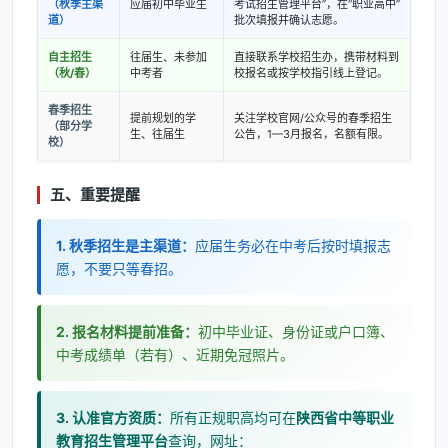
（秋季主渠
应届初中毕业生
考试招生管理平台”，在“职业高中”
道）
批次填报并确认志愿。
自主招生
往届生、未参加
直接联系学校招生办，携带材料到
（秋/春）
中考者
校报名或按学校指引线上登记。
春季招生
提前规划的学
关注学校官网/公众号的春季招生
（部分学
生、往届生
公告，1—3月报名，名额有限。
校）
五、重要提醒
1. 秋季招生是主渠道：
应届生务必在中考后按时填报志
愿，不要只等春招。
2. 报名材料提前准备：
初中毕业证、身份证或户口簿、
中考成绩单（若有）、近期免冠照片。
3. 认准官方资质：
所有正规职高均可在
陕西省中等职业
教育招生管理平台
查询，网址：