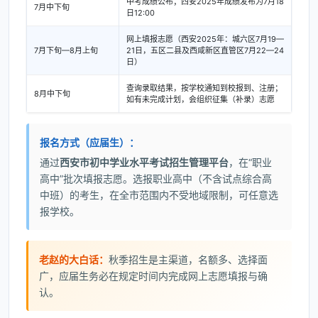
中考成绩公布；西安2025年成绩发布为7月18
7月中下旬
日12:00
网上填报志愿（西安2025年：城六区7月19—
7月下旬—8月上旬
21日，五区二县及西咸新区直管区7月22—24
日）
查询录取结果，按学校通知到校报到、注册；
8月中下旬
如有未完成计划，会组织征集（补录）志愿
报名方式（应届生）：
通过
西安市初中学业水平考试招生管理平台
，在“职业
高中”批次填报志愿。选报职业高中（不含试点综合高
中班）的考生，在全市范围内不受地域限制，可任意选
报学校。
老赵的大白话：
秋季招生是主渠道，名额多、选择面
广，应届生务必在规定时间内完成网上志愿填报与确
认。