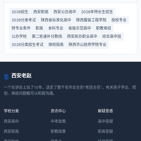
2026招生
西安职高
西安公办高中
2026年特长生招生
2026分类考试
陕西省标准化高中
陕西服装工程学院
技校专业
转专业条件
职高
本科专业
省级示范高中
职教单招
公办学校
第二轮递补分数线
西安民办职业高中
综合高中班
2026分类招生考试
择校指南
陕西华山技师学院专业
西安老赵
一个在讲台上站了10年，送走了数千名毕业生的“老班主任”。有关孩子学业、规
划、择校问题都可以和我沟通。
学校分类
资讯中心
解疑答惑
西安高中
中考政策
高中答疑
西安职高
职教政策
职高答疑