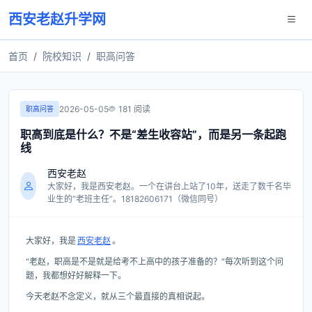
西安老赵升学网
首页
院校知识
职高问答
2026-05-05
181 阅读
职高问答
职高到底是什么？不是“差生收容站”，而是另一条起跑
线
西安老赵
大家好，我是西安老赵。一个在讲台上站了10年，送走了数千名毕
业生的“老班主任”。18182606171（微信同号）
大家好，我是
西安老赵
。
“老赵，职高是不是就是给考不上高中的孩子准备的？”每次听到这个问
题，我都想好好解释一下。
今天老赵不念定义，就从三个最直接的真相说起。