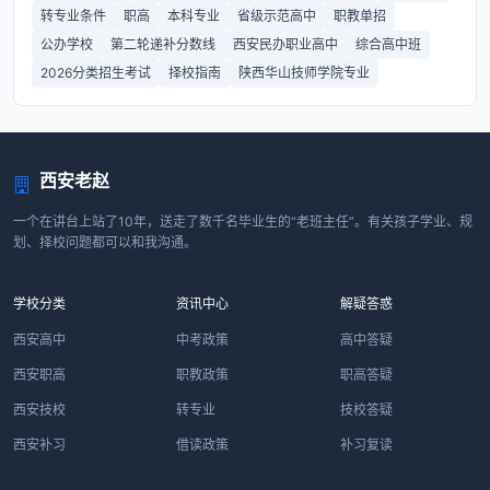
转专业条件
职高
本科专业
省级示范高中
职教单招
公办学校
第二轮递补分数线
西安民办职业高中
综合高中班
2026分类招生考试
择校指南
陕西华山技师学院专业
西安老赵
一个在讲台上站了10年，送走了数千名毕业生的“老班主任”。有关孩子学业、规
划、择校问题都可以和我沟通。
学校分类
资讯中心
解疑答惑
西安高中
中考政策
高中答疑
西安职高
职教政策
职高答疑
西安技校
转专业
技校答疑
西安补习
借读政策
补习复读