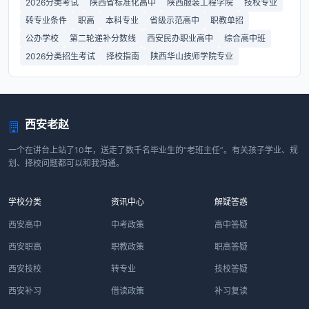
2026分类考试
陕西省标准化高中
陕西服装工程学院
技校专业
转专业条件
职高
本科专业
省级示范高中
职教单招
公办学校
第二轮递补分数线
西安民办职业高中
综合高中班
2026分类招生考试
择校指南
陕西华山技师学院专业
西安老赵
一个在讲台上站了10年，送走了数千名毕业生的“老班主任”。有关孩子学业、规
划、择校问题都可以和我沟通。
学校分类
资讯中心
解疑答惑
西安高中
中考政策
高中答疑
西安职高
职教政策
职高答疑
西安技校
转专业
技校答疑
西安补习
借读政策
补习复读