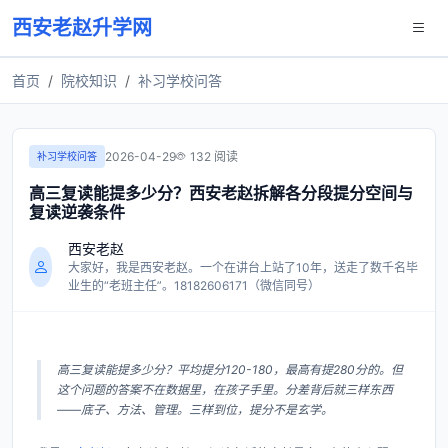
西安老赵升学网
首页
院校知识
补习学校问答
2026-04-29
132 阅读
补习学校问答
高三复读能提多少分？西安老赵拆解各分段提分空间与
复读逆袭条件
西安老赵
大家好，我是西安老赵。一个在讲台上站了10年，送走了数千名毕
业生的“老班主任”。18182606171（微信同号）
高三复读能提多少分？平均提分120-180，最高有提280分的。但
这个问题的答案不在数据里，在孩子手里。分差背后就三样东西
——底子、方法、管理。三样到位，提分不是玄学。