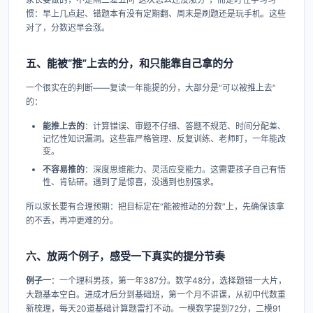
惯：早上几点起、错题本有没有定期翻、周末是刷题还是玩手机。这些
对了，分数迟早会涨。
五、能被“推”上去的分，和只能靠自己拿的分
一个很实在的判断——复读一年能提的分，大部分是“可以被推上去”
的：
能推上去的
：计算错误、审题不仔细、答题不规范、时间分配差、
记忆性知识漏洞。这些靠严格管理、反复训练、老师盯，一年能改
变。
不容易推的
：深度思维能力、灵活应变能力。这需要孩子自己有悟
性、肯钻研。遇到了是惊喜，没遇到也别强求。
所以家长要有合理预期：把目标定在“能被推动的分数”上，先确保该拿
的不丢，再冲更难的分。
六、放两个例子，感受一下真实的提分节奏
例子一
：一个理科男孩，第一年387分。数学48分，选择题错一大片，
大题基本空白。进成才后分到基础班，第一个月不讲课，从初中代数重
新梳理，每天20道基础计算题雷打不动。一模数学提到72分，二模91