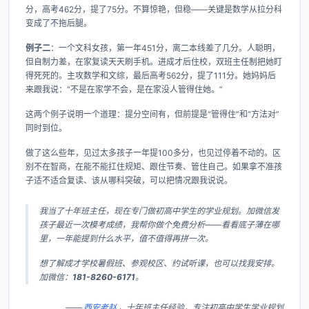
分，高考462分，提了75分。不算惊艳，但稳——关键是数学从拉分科
变成了不拖后腿。
例子二
：一个文科女孩，第一年451分，离二本线差了几分。人聪明，
但自制力差，在家复读天天刷手机。进成才后住校，双班主任制把她盯
得死死的。主攻数学和文综，最后高考562分，提了111分。她妈妈后
来跟我说：“不是在家学不会，是在家没人管得住她。”
这两个例子说明一个道理：提分空间有，但前提是“管得住”和“方法对”
同时到位。
做了这么些年，见过太多孩子一年提100多分，也见过停着不动的。区
别不在智商，在能不能扛住规矩、跟住节奏、管住自己。如果拿不准孩
子适不适合复读、该从哪科突破，可以把情况跟我说说。
我当了十年班主任，现在专门做初高中学生的学业规划。加微信发
孩子最近一次模考成绩，我帮你做个免费分析——看看底子薄在哪
里，一年能提到什么水平，值不值得再拼一次。
想了解成才学校暑假班、参观校区、约试听课，也可以找我安排。
加微信：
181-8260-6171
。
——
西安老赵
，十年班主任经验，专注初高中学生学业规划