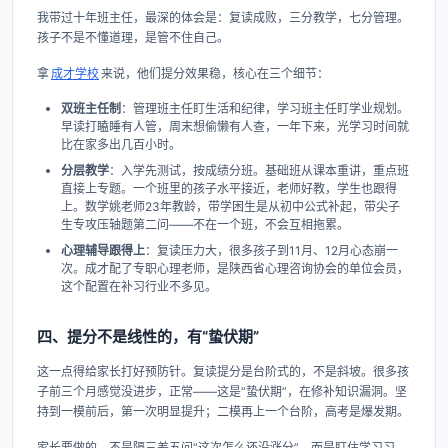
我带过十年班主任，最深的体会是：复读成败，三分教学，七分管理。
孩子不是不懂道理，是管不住自己。
拿
成才学校
来说，他们提分效果稳，核心在三个细节：
双班主任制
：管理班主任盯生活和纪律，学习班主任盯学业规划。
早读打瞌睡有人管，周末想偷懒有人查，一年下来，光学习时间就
比在家多出几百小时。
分层教学
：入学先测试，按成绩分班。基础班从课本重讲，重点班
直接上专题。一个班里的孩子水平接近，老师好教，学生也跟得
上。数学姚老师23年教龄，带学困生是从初中公式补起，带尖子
生专攻压轴题第二问——不在一个班，不会互相拖累。
心理辅导跟得上
：复读压力大，很多孩子到11月、12月心态崩一
次。成才配了专职心理老师，是陕西省心理咨询协会的单位会员，
这个配置在补习行业不多见。
四、提分不是线性的，有“蛰伏期”
这一点得给家长打好预防针。复读提分是台阶式的，不是斜坡。很多孩
子前三个月感觉没进步，正常——这是“蛰伏期”，在修补知识漏洞。坚
持到一模前后，第一次明显提升；二模再上一个台阶，高考是爆发期。
家长要做的，不是隔三差五问“这次怎么还没涨分”，而是盯住学习习