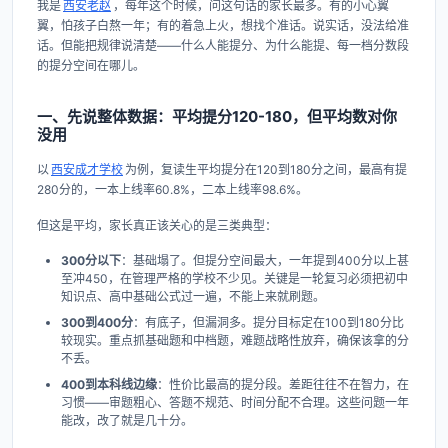
我是
西安老赵
，每年这个时候，问这句话的家长最多。有的小心翼
翼，怕孩子白熬一年；有的着急上火，想找个准话。说实话，没法给准
话。但能把规律说清楚——什么人能提分、为什么能提、每一档分数段
的提分空间在哪儿。
一、先说整体数据：平均提分120-180，但平均数对你
没用
以
西安成才学校
为例，复读生平均提分在120到180分之间，最高有提
280分的，一本上线率60.8%，二本上线率98.6%。
但这是平均，家长真正该关心的是三类典型：
300分以下
：基础塌了。但提分空间最大，一年提到400分以上甚
至冲450，在管理严格的学校不少见。关键是一轮复习必须把初中
知识点、高中基础公式过一遍，不能上来就刷题。
300到400分
：有底子，但漏洞多。提分目标定在100到180分比
较现实。重点抓基础题和中档题，难题战略性放弃，确保该拿的分
不丢。
400到本科线边缘
：性价比最高的提分段。差距往往不在智力，在
习惯——审题粗心、答题不规范、时间分配不合理。这些问题一年
能改，改了就是几十分。