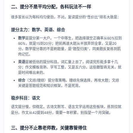
二、提分不是平均分配，各科玩法不一样
很多家长以为每科均匀使劲，不对。复读提分的“性价比”排名大致是：
提分主力：数学、英语、综合
数学
是提分第一大户。一个中等生，把选择填空正确率从60%拉到
90%，就是15到20分；把前两道大题从半放弃到全拿，又是20
分。数学提分靠的不是刷题量，是“题型归类”，同类题反复练到肌
肉记忆。
英语
是被低估的提分科目。词汇量上去了，阅读完形能多拿十几
分；作文模板背熟、字写工整，又是五六分。这些跟智商无关，就
是时间堆出来的。
综合
（文综/理综）提分靠策略。理综先保选择，再攻大题；文综
关键是答题规范和知识框架，不是死背。
稳步科目：语文
语文提分慢，但稳定。古诗文默写、语言文字运用这些板块，练到位就
是分。作文从42提到48分，需要一年积累，别指望一个月突破。
三、提分不止靠老师教，关键靠管得住