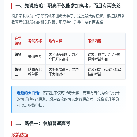
一、先说结论：职高不仅能参加高考，而且有两条路
很多家长以为上了职高就不能考大学了，这是最大的误解。根据陕西省
教育考试院发布的相关政策，职高学生升学主要有两条路：
升学
考试名称
适合人群
考试内容
路径
路径
文化课基础好、想考
语文、数学、外语+选
普通高考
一
全国所有高校
择性考试科目
路径
陕西省职
大多数职高生，竞争
语文+数学+英语+职业
二
教单招
压力相对小
技能考试
老赵的大白话：
职高生不仅可以考大学，而且有专门为你们设计
的“职教单招”通道。想冲名校的可以走普通高考，想稳妥升学的
可以走职教单招。
二、路径一：参加普通高考
政策依据