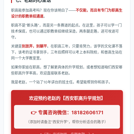
七、老赵的心里话
职高能参加高考吗？现在你该明白了——
不仅能，而且有专门为职高生
设计的职教单招通道
。
职高不是“断头路”，而是另一条赛道的起点。在这里，孩子可以学一门
技术保底，也可以通过职教单招继续深造，两条腿走路，进可攻退可
守。
关键是
别放弃，别躺平
。在职高三年，只要肯努力，该学的文化课不落
下，该考的证书拿到手，三年后照样可以考上本科院校，和普高生站在
同一个大学教室里。
如果你家娃在职高，想了解更具体的升学规划，或者想知道咱们西安哪
些职高升学率高，欢迎直接联系老赵。
我是老赵，一个站了10年讲台的班主任。希望能帮到你和孩子。
欢迎预约老赵的【西安职高升学规划】
👉 专属咨询微信：18182606171
（添加时请备注“西安升学”，帮你分析适合的路子）