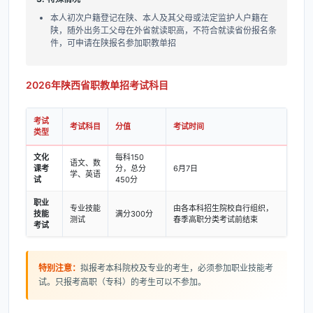
本人初次户籍登记在陕、本人及其父母或法定监护人户籍在
陕，随外出务工父母在外省就读职高，不符合就读省份报名条
件，可申请在陕报名参加职教单招
2026年陕西省职教单招考试科目
考试
考试科目
分值
考试时间
类型
文化
每科150
语文、数
课考
分，总分
6月7日
学、英语
试
450分
职业
专业技能
由各本科招生院校自行组织，
技能
满分300分
测试
春季高职分类考试前结束
考试
特别注意：
拟报考本科院校及专业的考生，必须参加职业技能考
试。只报考高职（专科）的考生可以不参加。