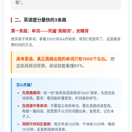
板"。
二、英语提分最快的3条路
第一条路：单词——死磕"高频词"，别瞎背
很多孩子背单词，拿着3500词从A开始背，背到C就放弃了。这是最浪
费时间的方法。
高考英语，真正高频出现的单词只有1500个左右。
把
这些高频词背熟，阅读就能看懂80%。
怎么死磕？
先背高频词：
找一份"高考英语高频词1500"清单，先把这些
词背熟。要求：看到能秒懂意思，听到能秒拼写。
在阅读中背单词：
不要孤立地背单词，要在真题阅读里背。
每做一篇阅读，把里面不认识的词圈出来，查意思，记在本
子上。
用碎片时间反复刷：
每天早读15分钟、午休前10分钟、睡前
10分钟，反复刷高频词清单。