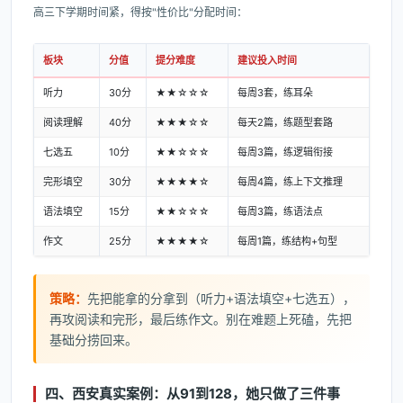
高三下学期时间紧，得按"性价比"分配时间：
板块
分值
提分难度
建议投入时间
听力
30分
★★☆☆☆
每周3套，练耳朵
阅读理解
40分
★★★☆☆
每天2篇，练题型套路
七选五
10分
★★☆☆☆
每周3篇，练逻辑衔接
完形填空
30分
★★★★☆
每周4篇，练上下文推理
语法填空
15分
★★☆☆☆
每周3篇，练语法点
作文
25分
★★★★☆
每周1篇，练结构+句型
策略：
先把能拿的分拿到（听力+语法填空+七选五），
再攻阅读和完形，最后练作文。别在难题上死磕，先把
基础分捞回来。
四、西安真实案例：从91到128，她只做了三件事