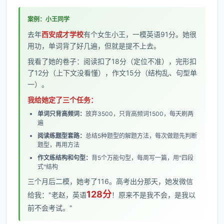
案例：小王同学
去年
西安成才学校
有个女生小王，一模英语91分。她很
用功，单词背了好几遍，但就是提不上去。
我看了她的卷子：阅读扣了18分（定位不准），完形扣
了12分（上下文没看懂），作文15分（结构乱、句型单
一）。
我给她定了三个任务：
单词只背高频词：
放弃3500，只背高频词1500，每天刷两
遍
阅读练题型套路：
总结5种题型的解题方法，每次做题先判断
题型，再用方法
作文练结构和句型：
背5个万能句型，每周写一篇，用"四段
式"结构
三个月后二模，她考了116。高考出分那天，她发微信
128分
给我："老赵，英语
！原来不是我不会，是我以
前不会考试。"