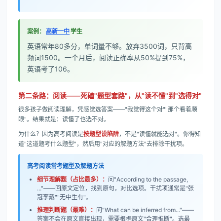
案例：
高新一中
学生
英语常年80多分，单词量不够。放弃3500词，只背高
频词1500。一个月后，阅读正确率从50%提到75%，
英语考了106。
第二条路：阅读——死磕"题型套路"，从"读不懂"到"选得对"
很多孩子做阅读理解，凭感觉选答案——"我觉得这个对""那个看着顺
眼"。结果就是：读懂了也选不对。
为什么？因为高考阅读是
按题型设陷阱
，不是"读懂就能选对"。你得知
道"这道题考什么题型"，然后用"对应的解题方法"去排除干扰项。
高考阅读常考题型及解题方法
细节理解题（占比最多）：
问"According to the passage,
..."——回原文定位，找到原句，对比选项。干扰项通常是"张
冠李戴""无中生有"。
推理判断题（最难）：
问"What can be inferred from..."——
答案不会在原文直接出现，需要根据原文"合理推断"。选最