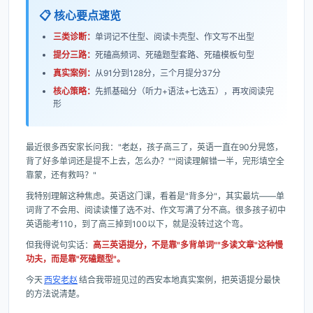
📋 核心要点速览
三类诊断：
单词记不住型、阅读卡壳型、作文写不出型
提分三路：
死磕高频词、死磕题型套路、死磕模板句型
真实案例：
从91分到128分，三个月提分37分
核心策略：
先抓基础分（听力+语法+七选五），再攻阅读完
形
最近很多西安家长问我："老赵，孩子高三了，英语一直在90分晃悠，
背了好多单词还是提不上去，怎么办？""阅读理解错一半，完形填空全
靠蒙，还有救吗？"
我特别理解这种焦虑。英语这门课，看着是"背多分"，其实最坑——单
词背了不会用、阅读读懂了选不对、作文写满了分不高。很多孩子初中
英语能考110，到了高三掉到100以下，就是没转过这个弯。
但我得说句实话：
高三英语提分，不是靠"多背单词""多读文章"这种慢
功夫，而是靠"死磕题型"。
今天
西安老赵
结合我带班见过的西安本地真实案例，把英语提分最快
的方法说清楚。