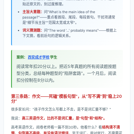
贴近原文的，别过度推理。
主旨大意题：
问"What is the main idea of the
passage?"——重点看首段、尾段、每段首句。干扰项通常
是"细节当主旨""范围太宽或太窄"。
词义猜测题：
问"The word '...' probably means"——根据上
下文猜，看前后句的逻辑关系。
案例：
西安成才学校
学生
阅读常年扣20分以上。把近5年真题的所有阅读题按题
型分类，总结每种题型的"陷阱套路"。一个月后，阅读
扣分控制在8分以内。
第三条路：作文——死磕"模板句型"，从"写不满"到"稳上20
分"
很多家长问："孩子作文怎么写都上不去，是不是词汇量不够？"
我说：
高三英语作文，比的不是词汇量，是"句型"和"结构"。
高考英语作文，阅卷老师看一篇不到30秒。他看什么？看
结构清不清
楚、句型高不高级、有没有语法错误
。至于词汇，用对就行，不需要花