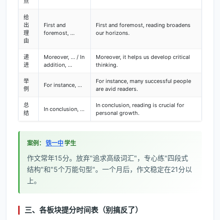
点
给
出
First and
First and foremost, reading broadens
理
foremost, ...
our horizons.
由
递
Moreover, ... / In
Moreover, it helps us develop critical
进
addition, ...
thinking.
举
For instance, many successful people
For instance, ...
例
are avid readers.
总
In conclusion, reading is crucial for
In conclusion, ...
结
personal growth.
案例：
铁一中
学生
作文常年15分。放弃"追求高级词汇"，专心练"四段式
结构"和"5个万能句型"。一个月后，作文稳定在21分以
上。
三、各板块提分时间表（别搞反了）