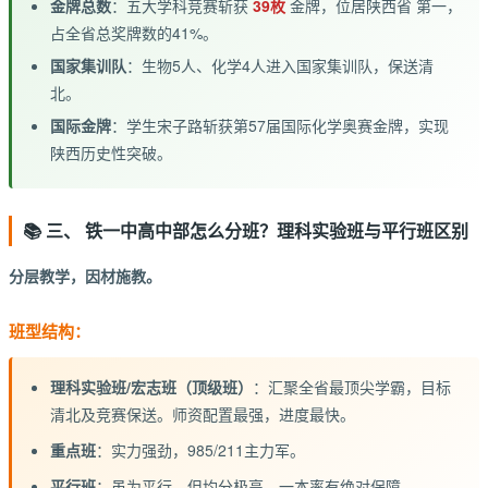
金牌总数
：五大学科竞赛斩获
39枚
金牌，位居陕西省 第一，
占全省总奖牌数的41%。
国家集训队
：生物5人、化学4人进入国家集训队，保送清
北。
国际金牌
：学生宋子路斩获第57届国际化学奥赛金牌，实现
陕西历史性突破。
📚 三、 铁一中高中部怎么分班？理科实验班与平行班区别
分层教学，因材施教。
班型结构：
理科实验班/宏志班（顶级班）
：汇聚全省最顶尖学霸，目标
清北及竞赛保送。师资配置最强，进度最快。
重点班
：实力强劲，985/211主力军。
平行班
：虽为平行，但均分极高，一本率有绝对保障。