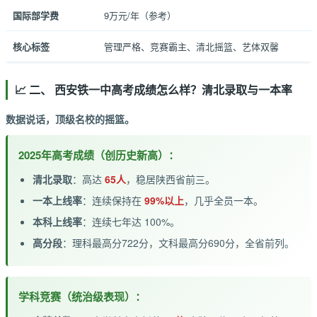
国际部学费
9万元/年（参考）
核心标签
管理严格、竞赛霸主、清北摇篮、艺体双馨
📈 二、 西安铁一中高考成绩怎么样？清北录取与一本率
数据说话，顶级名校的摇篮。
2025年高考成绩（创历史新高）：
清北录取
：高达
65人
，稳居陕西省前三。
一本上线率
：连续保持在
99%以上
，几乎全员一本。
本科上线率
：连续七年达 100%。
高分段
：理科最高分722分，文科最高分690分，全省前列。
学科竞赛（统治级表现）：