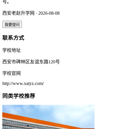
号。
西安老赵升学网 · 2026-08-08
我要提问
联系方式
学校地址
西安市碑林区友谊东路120号
学校官网
http://www.xatyz.com/
同类学校推荐