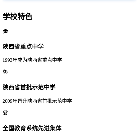
学校特色
🎓
陕西省重点中学
1993年成为陕西省重点中学
📚
陕西省首批示范中学
2009年晋升陕西省首批示范中学
🏆
全国教育系统先进集体