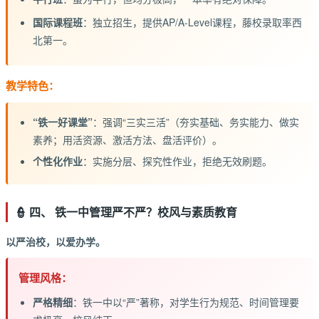
国际课程班
：独立招生，提供AP/A-Level课程，藤校录取率西
北第一。
教学特色：
“铁一好课堂”
：强调“三实三活”（夯实基础、务实能力、做实
素养；用活资源、激活方法、盘活评价）。
个性化作业
：实施分层、探究性作业，拒绝无效刷题。
👮 四、 铁一中管理严不严？校风与素质教育
以严治校，以爱办学。
管理风格：
严格精细
：铁一中以“严”著称，对学生行为规范、时间管理要