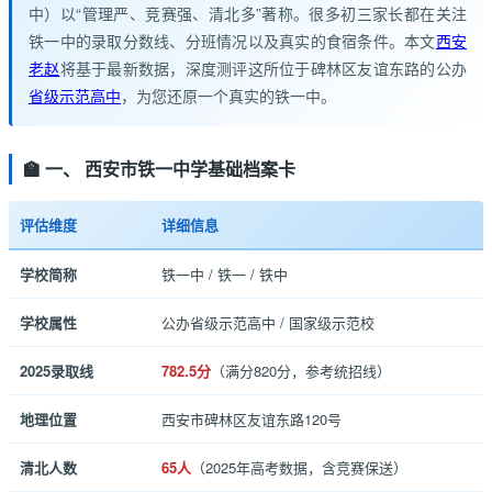
中）以“管理严、竞赛强、清北多”著称。很多初三家长都在关注
铁一中的录取分数线、分班情况以及真实的食宿条件。本文
西安
老赵
将基于最新数据，深度测评这所位于碑林区友谊东路的公办
省级示范高中
，为您还原一个真实的铁一中。
🏫 一、 西安市铁一中学基础档案卡
评估维度
详细信息
学校简称
铁一中 / 铁一 / 铁中
学校属性
公办省级示范高中 / 国家级示范校
2025录取线
782.5分
（满分820分，参考统招线）
地理位置
西安市碑林区友谊东路120号
清北人数
65人
（2025年高考数据，含竞赛保送）