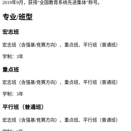
2019年9月，获得“全国教育系统先进集体”称号。
专业/班型
宏志班
宏志班（含强基/竞赛方向）、重点班、平行班（普通班）
学制：3年
重点班
宏志班（含强基/竞赛方向）、重点班、平行班（普通班）
学制：3年
平行班（普通班）
宏志班（含强基/竞赛方向）、重点班、平行班（普通班）