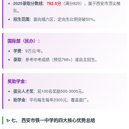
2025录取分数线
：
782.5分
（满分820），属于西安市顶尖梯
队。
招生范围
：面向城六区，定向生比例突破50%。
国际部（民办）：
学费
：9万元/年。
录取
：参考中考成绩（预估768+）或自主招生。
奖助学金：
拔尖人才奖
：前100名奖励500-3000元。
助学金
：平均每生每年2300元，覆盖面广。
✨ 七、 西安市铁一中学的四大核心优势总结