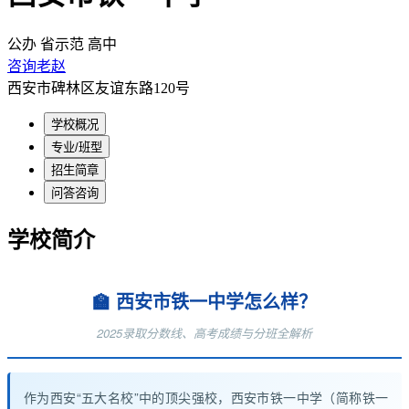
公办
省示范
高中
咨询老赵
西安市碑林区友谊东路120号
学校概况
专业/班型
招生简章
问答咨询
学校简介
🏫 西安市铁一中学怎么样？
2025录取分数线、高考成绩与分班全解析
作为西安“五大名校”中的顶尖强校，西安市铁一中学（简称铁一