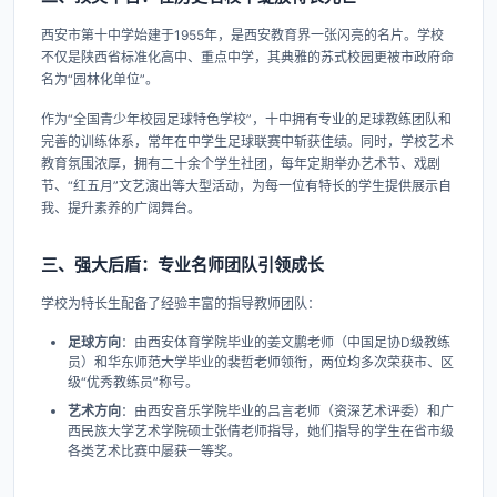
西安市第十中学始建于1955年，是西安教育界一张闪亮的名片。学校
不仅是陕西省标准化高中、重点中学，其典雅的苏式校园更被市政府命
名为“园林化单位”。
作为“全国青少年校园足球特色学校”，十中拥有专业的足球教练团队和
完善的训练体系，常年在中学生足球联赛中斩获佳绩。同时，学校艺术
教育氛围浓厚，拥有二十余个学生社团，每年定期举办艺术节、戏剧
节、“红五月”文艺演出等大型活动，为每一位有特长的学生提供展示自
我、提升素养的广阔舞台。
三、强大后盾：专业名师团队引领成长
学校为特长生配备了经验丰富的指导教师团队：
足球方向
：由西安体育学院毕业的姜文鹏老师（中国足协D级教练
员）和华东师范大学毕业的裴哲老师领衔，两位均多次荣获市、区
级“优秀教练员”称号。
艺术方向
：由西安音乐学院毕业的吕言老师（资深艺术评委）和广
西民族大学艺术学院硕士张倩老师指导，她们指导的学生在省市级
各类艺术比赛中屡获一等奖。