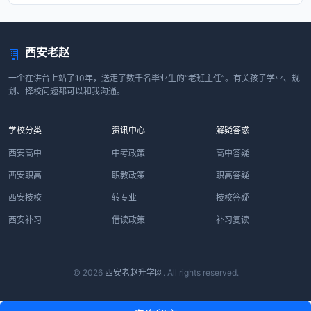
西安老赵
一个在讲台上站了10年，送走了数千名毕业生的“老班主任”。有关孩子学业、规
划、择校问题都可以和我沟通。
学校分类
资讯中心
解疑答惑
西安高中
中考政策
高中答疑
西安职高
职教政策
职高答疑
西安技校
转专业
技校答疑
西安补习
借读政策
补习复读
© 2026
西安老赵升学网
. All rights reserved.