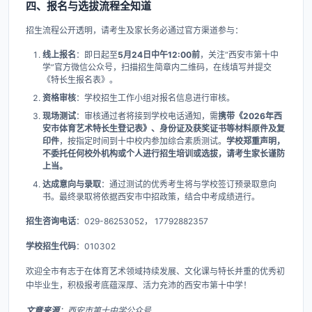
四、报名与选拔流程全知道
招生流程公开透明，请考生及家长务必通过官方渠道参与：
线上报名
：即日起至
5月24日中午12:00前
，关注“西安市第十中
学”官方微信公众号，扫描招生简章内二维码，在线填写并提交
《特长生报名表》。
资格审核
：学校招生工作小组对报名信息进行审核。
现场测试
：审核通过者将接到学校电话通知，需
携带《2026年西
安市体育艺术特长生登记表》、身份证及获奖证书等材料原件及复
印件
，按指定时间到十中校内参加综合素质测试。
学校郑重声明，
不委托任何校外机构或个人进行招生培训或选拔，请考生家长谨防
上当。
达成意向与录取
：通过测试的优秀考生将与学校签订预录取意向
书。最终录取将依据西安市中招政策，结合中考成绩进行。
招生咨询电话
：029-86253052， 17792882357
学校招生代码
：010302
欢迎全市有志于在体育艺术领域持续发展、文化课与特长并重的优秀初
中毕业生，积极报考底蕴深厚、活力充沛的西安市第十中学！
文章来源
：西安市第十中学公众号