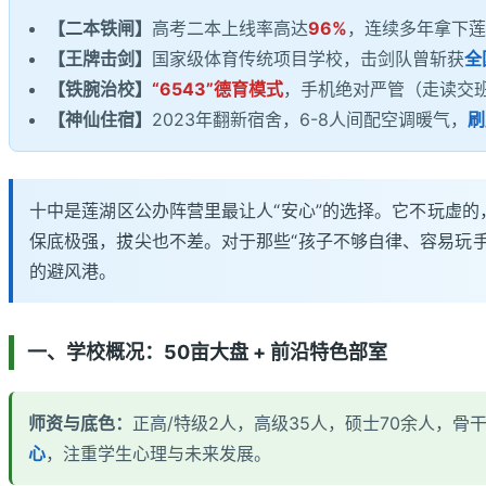
【二本铁闸】
高考二本上线率高达
96%
，连续多年拿下莲
【王牌击剑】
国家级体育传统项目学校，击剑队曾斩获
全
【铁腕治校】
“6543”德育模式
，手机绝对严管（走读交
【神仙住宿】
2023年翻新宿舍，6-8人间配空调暖气，
刷
十中是莲湖区公办阵营里最让人“安心”的选择。它不玩虚的，就
保底极强，拔尖也不差。对于那些“孩子不够自律、容易玩手
的避风港。
一、学校概况：50亩大盘 + 前沿特色部室
师资与底色：
正高/特级2人，高级35人，硕士70余人，骨干
心
，注重学生心理与未来发展。