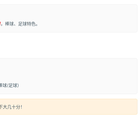
牌
，棒球、足球特色。
）
棒球/足球）
下大几十分！