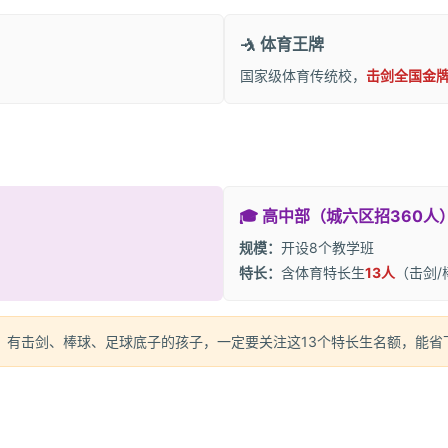
🤺 体育王牌
国家级体育传统校，
击剑全国金
🎓 高中部（城六区招360人
规模：
开设8个教学班
特长：
含体育特长生
13人
（击剑/
。有击剑、棒球、足球底子的孩子，一定要关注这13个特长生名额，能省