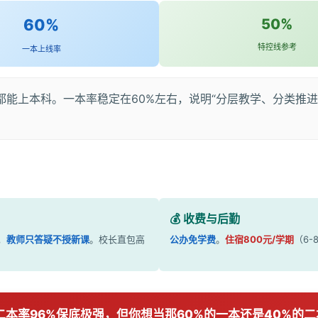
60%
50%
特控线参考
一本上线率
都能上本科。一本率稳定在60%左右，说明“分层教学、分类推
💰 收费与后勤
，
教师只答疑不授新课
。校长直包高
公办免学费
。
住宿800元/学期
（6
 二本率96%保底极强，但你想当那60%的一本还是40%的