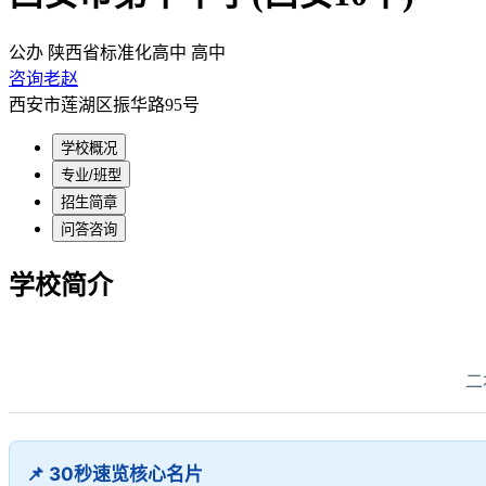
公办
陕西省标准化高中
高中
咨询老赵
西安市莲湖区振华路95号
学校概况
专业/班型
招生简章
问答咨询
学校简介
二
📌 30秒速览核心名片