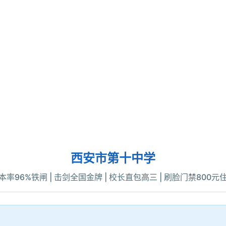
西安市第十中学
本率96%铁闸 | 击剑全国金牌 | 校长直包高三 | 刷脸门禁800元