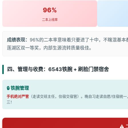
96%
二本上线率
成绩表现：
96%的二本率意味着只要进了十中，不瞎混基本
莲湖区双一等奖，内部生源流转质量极佳。
四、管理与收费：6543铁腕 + 刷脸门禁宿舍
🔒 铁腕管理
手机绝对严管
（走读交班主任，住宿交宿管）。晚自习走读自愿/住宿统一
三！
⚠️