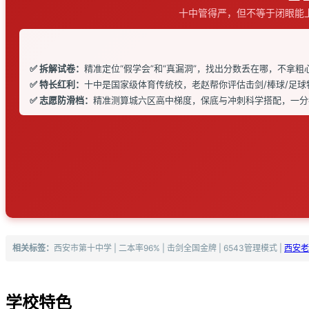
十中管得严，但不等于闭眼能
✅ 拆解试卷：
精准定位“假学会”和“真漏洞”，找出分数丢在哪，不拿粗
✅ 特长红利：
十中是国家级体育传统校，老赵帮你评估击剑/棒球/足
✅ 志愿防滑档：
精准测算城六区高中梯度，保底与冲刺科学搭配，一分
相关标签：
西安市第十中学 | 二本率96% | 击剑全国金牌 | 6543管理模式 |
西安老
学校特色