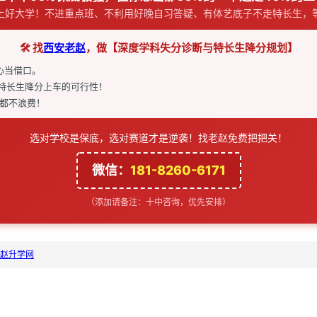
上好大学！不进重点班、不利用好晚自习答疑、有体艺底子不走特长生，
🛠️ 找
西安老赵
，做【深度学科失分诊断与特长生降分规划】
心当借口。
球特长生降分上车的可行性！
都不浪费！
选对学校是保底，选对赛道才是逆袭！找老赵免费把把关！
微信：
181-8260-6171
（添加请备注：十中咨询，优先安排）
赵升学网