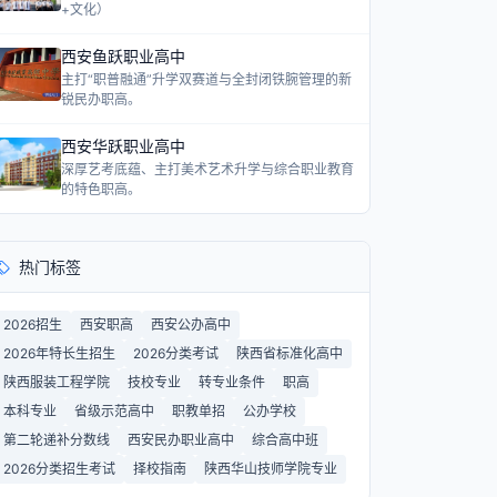
+文化）
西安鱼跃职业高中
主打“职普融通”升学双赛道与全封闭铁腕管理的新
锐民办职高。
西安华跃职业高中
深厚艺考底蕴、主打美术艺术升学与综合职业教育
的特色职高。
热门标签
2026招生
西安职高
西安公办高中
2026年特长生招生
2026分类考试
陕西省标准化高中
陕西服装工程学院
技校专业
转专业条件
职高
本科专业
省级示范高中
职教单招
公办学校
第二轮递补分数线
西安民办职业高中
综合高中班
2026分类招生考试
择校指南
陕西华山技师学院专业