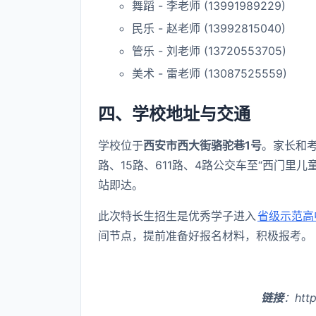
舞蹈 - 李老师 (13991989229)
民乐 - 赵老师 (13992815040)
管乐 - 刘老师 (13720553705)
美术 - 雷老师 (13087525559)
四、学校地址与交通
学校位于
西安市西大街骆驼巷1号
。家长和考
路、15路、611路、4路公交车至“西门里儿
站即达。
此次特长生招生是优秀学子进入
省级示范高
间节点，提前准备好报名材料，积极报考。
链接
：http