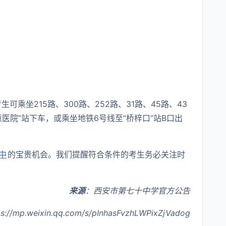
生可乘坐215路、300路、252路、31路、45路、43
童医院”站下车，或乘坐地铁6号线至“桥梓口”站B口出
中
的宝贵机会。我们提醒符合条件的考生务必关注时
来源
：西安市第七十中学官方公告
s://mp.weixin.qq.com/s/pInhasFvzhLWPixZjVadog