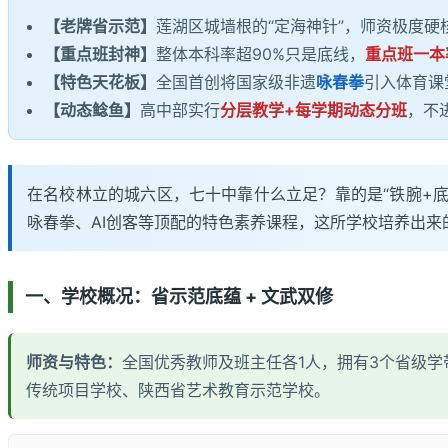
【老牌省示范】
莲湖区城墙根的“定海神针”，师资极度硬
【重点班封神】
整体本科率超90%只是底线，
重点班一本
【特色天花板】
全国首创将国家级非遗
咏春拳
引入体育课
【动态鲶鱼】
高中部实行
分层教学+每学期动态分班
，不
在名校林立的城六区，七十中靠什么立足？靠的是“铁腕+底
咏春拳、AI创客等顶配的特色素养课程，这所学校培养出来
一、学校概况：省示范底蕴 + 文武双修
师资与特色：
全国优秀教师及班主任各1人，拥有3个省级
传统项目学校、陕西省艺术教育示范学校。