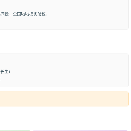
课间操，全国啦啦操实验校。
特长生）
班