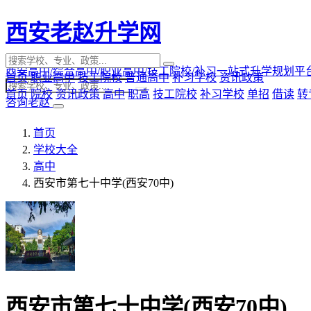
西安老赵升学网
西安高中/综合高中/职业高中/技工院校/补习一站式升学规划平
首页
职业高中
技工院校
普通高中
补习学校
资讯政策
首页
院校
资讯政策
高中
职高
技工院校
补习学校
单招
借读
转
咨询老赵
首页
学校大全
高中
西安市第七十中学(西安70中)
西安市第七十中学(西安70中)