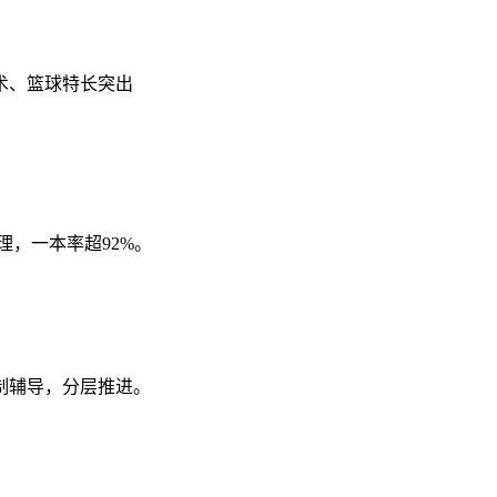
武术、篮球特长突出
理，一本率超92%。
制辅导，分层推进。