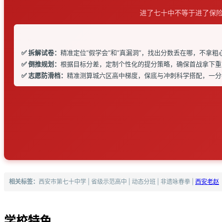
进了七十中不等于进了保险
✅ 拆解试卷：
精准定位“假学会”和“真漏洞”，找出分数丢在哪，不拿粗
✅ 倒推规划：
根据目标分差，定制个性化的提分策略，确保首战拿下重
✅ 志愿防滑档：
精准测算城六区高中梯度，保底与冲刺科学搭配，一分
相关标签：
西安市第七十中学 | 省级示范高中 | 动态分班 | 非遗咏春拳 |
西安老赵
学校特色