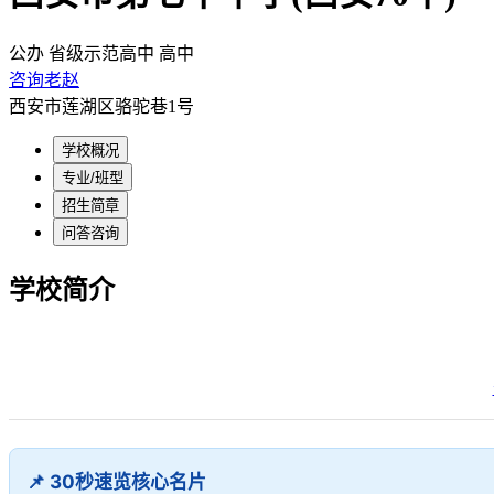
公办
省级示范高中
高中
咨询老赵
西安市莲湖区骆驼巷1号
学校概况
专业/班型
招生简章
问答咨询
学校简介
📌 30秒速览核心名片