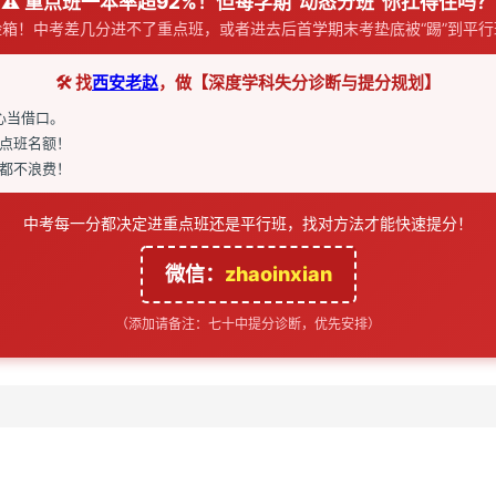
⚠️ 重点班一本率超92%！但每学期“动态分班”你扛得住吗？
箱！中考差几分进不了重点班，或者进去后首学期末考垫底被“踢”到平
🛠️ 找
西安老赵
，做【深度学科失分诊断与提分规划】
心当借口。
点班名额！
都不浪费！
中考每一分都决定进重点班还是平行班，找对方法才能快速提分！
微信：
zhaoinxian
（添加请备注：七十中提分诊断，优先安排）