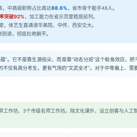
核，中高级职称占比高达
88.6%
，省市骨干能手48人。
率突破92%
，加工能力在省示范里稳居前列。
堂，体艺生直通清华美院、中传、西安交大。
进则退，彻底杜绝躺平。
蕴”。它不是靠生源掐尖，而是靠“动态分班”这个鲶鱼效应，把平
的不仅有高分考生，更有气场的“文武全才”。对于中等偏上、
学带工作坊、3个市级名师工作坊。除文化课外，设立创客与人工