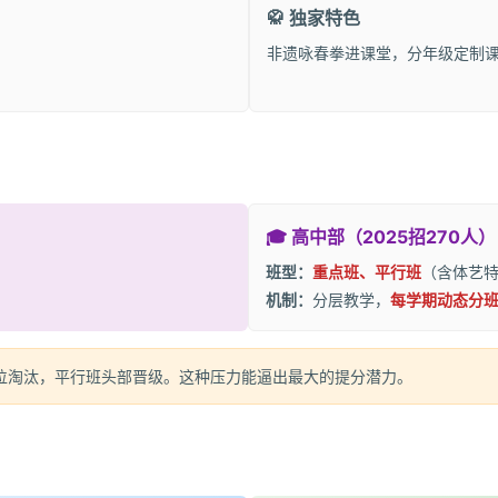
🥋 独家特色
非遗咏春拳进课堂，分年级定制
🎓 高中部（2025招270人）
班型：
重点班、平行班
（含体艺
机制：
分层教学，
每学期动态分
位淘汰，平行班头部晋级。这种压力能逼出最大的提分潜力。