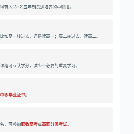
得转入“3+2”五年制贯通培养的中职段。
比如高一转过去，还是读高一；高二转过去，读高二。
课程可互认学分，减少不必要的重复学习。
中职毕业证书
。
名，可参加
职教高考
或
高职分类考试
。