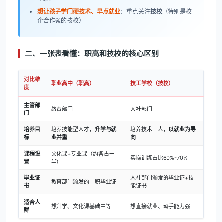
想让孩子学门硬技术、早点就业
：重点关注
技校
（特别是校
企合作强的技校）
二、一张表看懂：职高和技校的核心区别
对比维
职业高中（职高）
技工学校（技校）
度
主管部
教育部门
人社部门
门
培养目
培养技能型人才，
升学与就
培养技术工人，
以就业为导
标
业并重
向
课程设
文化课+专业课（约各占一
实操训练占比60%-70%
置
半）
毕业证
人社部门颁发的毕业证+技
教育部门颁发的中职毕业证
书
能证书
适合人
想升学、文化课基础中等
想直接就业、动手能力强
群