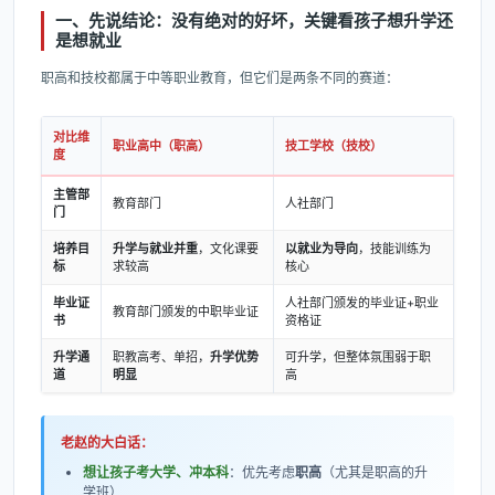
一、先说结论：没有绝对的好坏，关键看孩子想升学还
是想就业
职高和技校都属于中等职业教育，但它们是两条不同的赛道：
对比维
职业高中（职高）
技工学校（技校）
度
主管部
教育部门
人社部门
门
培养目
升学与就业并重
，文化课要
以就业为导向
，技能训练为
标
求较高
核心
毕业证
人社部门颁发的毕业证+职业
教育部门颁发的中职毕业证
书
资格证
升学通
职教高考、单招，
升学优势
可升学，但整体氛围弱于职
道
明显
高
老赵的大白话：
想让孩子考大学、冲本科
：优先考虑
职高
（尤其是职高的升
学班）