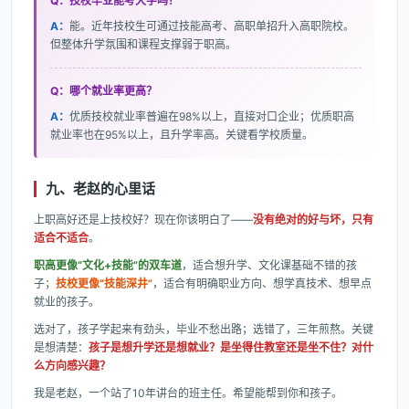
Q：技校毕业能考大学吗？
A：
能。近年技校生可通过技能高考、高职单招升入高职院校。
但整体升学氛围和课程支撑弱于职高。
Q：哪个就业率更高？
A：
优质技校就业率普遍在98%以上，直接对口企业；优质职高
就业率也在95%以上，且升学率高。关键看学校质量。
九、老赵的心里话
上职高好还是上技校好？现在你该明白了——
没有绝对的好与坏，只有
适合不适合
。
职高更像“文化+技能”的双车道
，适合想升学、文化课基础不错的孩
子；
技校更像“技能深井”
，适合有明确职业方向、想学真技术、想早点
就业的孩子。
选对了，孩子学起来有劲头，毕业不愁出路；选错了，三年煎熬。关键
是想清楚：
孩子是想升学还是想就业？是坐得住教室还是坐不住？对什
么方向感兴趣？
我是老赵，一个站了10年讲台的班主任。希望能帮到你和孩子。