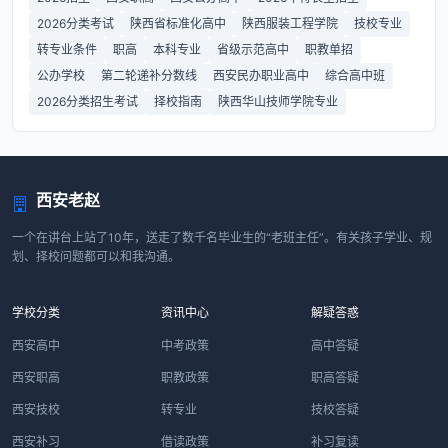
2026分类考试
陕西省标准化高中
陕西服装工程学院
技校专业
转专业条件
职高
本科专业
省级示范高中
职教单招
公办学校
第二轮递补分数线
西安民办职业高中
综合高中班
2026分类招生考试
择校指南
陕西华山技师学院专业
西安老赵
一个在讲台上站了10年，送走了数千名毕业生的“老班主任”。有关孩子学业、规
划、择校问题都可以和我沟通。
学校分类
资讯中心
解疑答惑
西安高中
中考政策
高中答疑
西安职高
职教政策
职高答疑
西安技校
转专业
技校答疑
西安补习
借读政策
补习复读