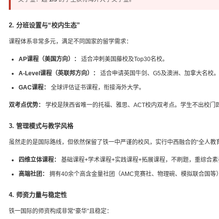
2. 分班设置与“校内生态”
课程体系非常多元，满足不同国家的留学需求：
AP课程（美国方向）：
适合冲刺美国藤校及Top30名校。
A-Level课程（英联邦方向）：
适合申请英国牛剑、G5及澳洲、加拿大名校
GAC课程：
全球评估证书课程，衔接海外大学。
双考点优势：
学校是陕西省唯一的托福、雅思、ACT校内双考点。学生不出校门
3. 管理模式与教学风格
虽然走的是国际路线，但依然保留了铁一中严谨的校风，实行中西融合的“全人教育
四维立体课程：
基础课程+学术课程+实践课程+拓展课程，不刷题，重综合素
高端社团：
拥有40余个高含金量社团（AMC竞赛社、物理碗、模拟联合国等
4. 师资力量与稳定性
铁一国际的师资构成非常“豪华”且稳定：