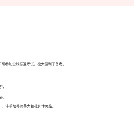
。
即可参加全球标准考试，极大便利了备考。
”。
养。
），注重培养领导力和批判性思维。