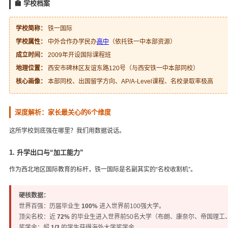
🏫 学校档案
学校简称：
铁一国际
学校属性：
中外合作办学民办
高中
（依托铁一中本部资源）
成立时间：
2009年开设国际课程班
地理位置：
西安市碑林区友谊东路120号（与西安铁一中本部同校）
核心画像：
本部同校、出国留学方向、AP/A-Level课程、名校录取率极高
深度解析：家长最关心的6个维度
这所学校到底强在哪里？我们用数据说话。
1. 升学出口与“加工能力”
作为西北地区国际教育的标杆，铁一国际是名副其实的“名校收割机”。
硬核数据：
世界百强：历届毕业生
100%
进入世界前100强大学。
顶尖名校：近
72%
的毕业生进入世界前50名大学（布朗、康奈尔、帝国理工
奖学金：超
1/3
的学生获得海外大学奖学金。