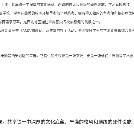
内上课。共享铁一中深厚的文化底蕴、严谨的校风和顶级的硬件设施，学习氛围极佳。
考点学校，学生在熟悉的校园环境里参加全球统考，拥有得天独厚的备考便利和心理优
世界百强录取率，是西北地区通往世界顶尖名校最稳健的跳板之一。
课程、高含金量竞赛（AMC/物理碗）及丰富的社团活动，全面提升学生的学术背景和综合
部无疑是西安地区的首选。它提供的不仅仅是一张文凭，更是一张通往世界顶级学术圈
课。共享铁一中深厚的文化底蕴、严谨的校风和顶级的硬件设施