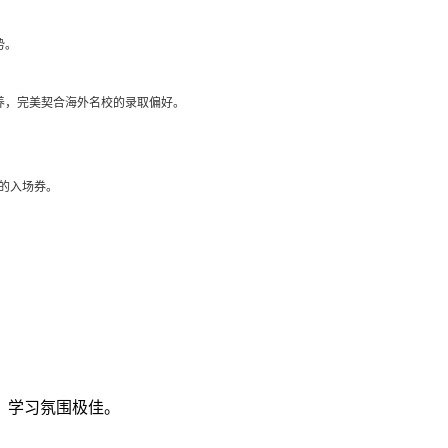
势。
素养，完美契合海外名校的录取偏好。
的入场券。
，学习氛围极佳。