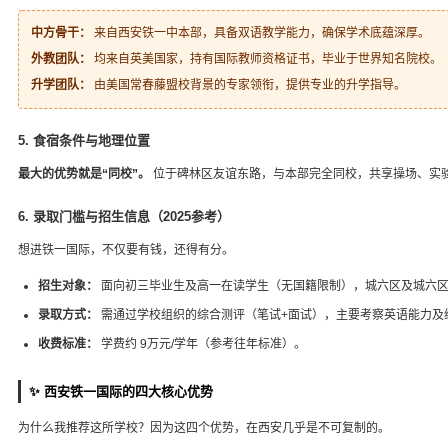
中方骨干：
来自西安铁一中本部，具备双语教学能力，确保学术底蕴深厚。
外教团队：
均来自英美国家，持有国际教师资格证书，毕业于世界知名院校。
升学团队：
由美国常春藤盟校背景的专家领衔，提供专业的升学指导。
5. 食宿条件与地理位置
最大的优势就是“同校”。
位于碑林区友谊东路，与本部完全同校，共享操场、实验
6. 录取门槛与招生信息（2025参考）
想进铁一国际，不仅要有钱，还得有分。
招生对象：
面向初三毕业生及高一在读学生（无国籍限制），城六区及城六
录取方式：
需通过学校组织的综合测评（笔试+面试），主要考察英语能力及
收费标准：
学费约 9万元/学年（参考往年标准）。
✨ 西安铁一国际的四大核心优势
为什么我推荐这所学校？因为这四个优势，在西安几乎是不可复制的。