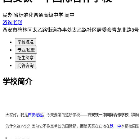
民办
省标准化普通高级中学
高中
咨询老赵
西安市碑林区太乙路街道办事处太乙路社区居委会青龙北路8号
学校概况
专业/班型
招生简章
问答咨询
学校简介
大家好，我是
西安老赵
。今天要聊的这所学校——
西安铁一中国际合作学校
（简称
为什么这么说？因为它不像是单独的国际部，而是实实在在地在
铁一中
本部校园