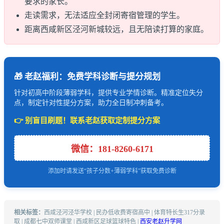
要求的家长。
走读需求，无法适应全封闭寄宿管理的学生。
距离西咸新区泾河新城较远，且无陪读打算的家庭。
🎁 老赵福利：免费学科诊断与提分规划
针对初高中阶段薄弱学科，提供专业学情诊断。精准定位失分
点，制定针对性提分方案，助力全日制冲刺备考。
👉 别盲目刷题！联系老赵获取定制提分方案
微信：181-8260-6171
添加时请发送“孩子分数+薄弱学科”获取免费诊断
相关标签：
西咸泾河泾华学校 | 民办低收费寄宿高中 | 体育特长生317分录
取 | 成都七中双师课堂 | 西咸新区足球篮球特色 |
西安老赵升学网