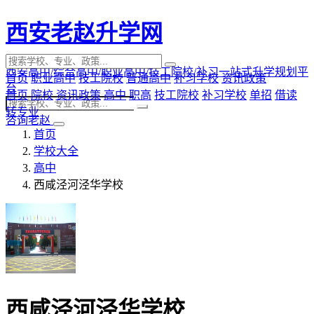
西安老赵升学网
西安高中/综合高中/职业高中/技工院校/补习一站式升学规划平
首页
职业高中
技工院校
普通高中
补习学校
资讯政策
台
首页
院校
资讯政策
高中
职高
技工院校
补习学校
单招
借读
转专业
咨询老赵
首页
学校大全
高中
西咸泾河泾华学校
西咸泾河泾华学校