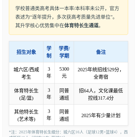
学校普通类高考具体一本率/本科率未公开，官方
表述为“逐年提升，多次获高考质量先进单位”。
其升学核心优势集中在
体育特长生通道
。
学
学费/
招生对象
备注
制
学期
3
5300
城六区/西咸
2025年统招线529分，
年
元
考生
全寄宿
3
体育特长生
同普
招64人，文化课最低
年
(足/篮)
通班
控线317.4分
3
其他特长生
同普
2025年有少量计划
年
(艺术等)
通班
*注：2025年体育特长生细分：城六区16人（足球12男+篮球4），西