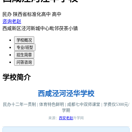
民办
陕西省标准化高中
高中
咨询老赵
西咸新区泾河新城中心毗邻茯茶小镇
学校概况
专业/班型
招生简章
问答咨询
学校简介
西咸泾河泾华学校
民办十二年一贯制 | 体育特色鲜明 | 成都七中双师课堂 | 学费仅5300元/
学期
来源：
西安老赵
升学网