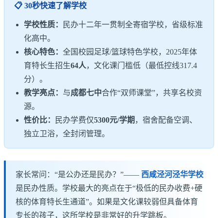
📋 30秒快速了解学校
学校性质：
民办十二年一贯制全寄宿学校，省级标准
化高中。
核心特色：
全国校园足球/篮球特色学校，2025年体
育特长生招生
64人
，文化课门槛低（最低控线317.4
分）。
教学亮点：
与
成都七中
合作“双师课堂”，共享名校资
源。
性价比：
民办学费仅
5300元/学期
，宿舍配备空调、
独立卫浴，全封闭管理。
家长常问：“是公办还是民办？”——
西咸泾河泾华学校
是民办性质。学校最大的亮点在于“极低的民办收费+硬
核的体育特长生通道”。如果是文化课较弱但具备体育
专长的孩子，这所学校是非常好的升学跳板。