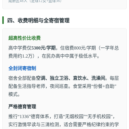
咸新区48人（足球12女+篮球36）
四、收费明细与全寄宿管理
超高性价比收费
高中学费仅
5300元/学期
，住宿费800元/学期（一学年总
费用约1.2万），在民办高中中属于极低水平。
全封闭寄宿制
宿舍全部配备
空调、独立卫浴、直饮水、洗澡间
。每层
配备生活指导老师，夜间巡查。食堂采用“份餐+自助”
模式。
严格德育管理
推行“1336”德育体系，打造“无烟校园”“无手机校园”，
实行激情早读与三清检测，适合需要严格纪律约束的学