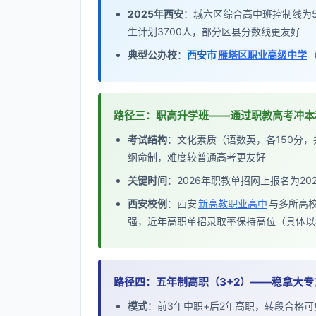
2025年西安
：城六区综合高中班控制线为5
生计划3700人，部分区县分数线更友好
典型公办校
：
西安市
雁塔区职业高级中学
路径三：职高升学班——通过职教高考冲本
考试结构
：文化素质（语数英，各150分，
纲命制，难度较普通高考更友好
关键时间
：2026年职教单招网上报名为202
西安校例
：西安
新高教职业高中
与多所高
强，近年高职单招录取率保持高位（具体以
路径四：五年制高职（3+2）——稳拿大专
模式
：前3年中职+后2年高职，转段合格可