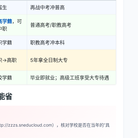
届生
再战中考冲普高
高学籍
，可
普通高考/职教高考
中职
职学籍
职教高考冲本科
职→高职
5年拿全日制大专
校学籍
毕业即就业；高级工班享受大专待遇
能省
tp://zzzs.sneducloud.com），核对学校是否在当年的“具