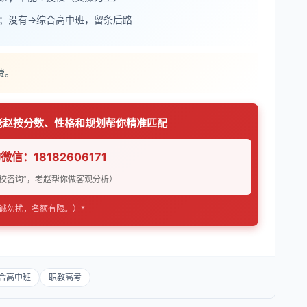
；没有→综合高中班，留条后路
费。
老赵按分数、性格和规划帮你精准匹配
微信：18182606171
校咨询”，老赵帮你做客观分析）
非诚勿扰，名额有限。）*
合高中班
职教高考