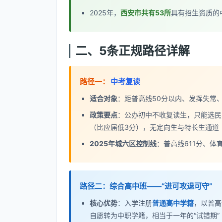
2025年，
西安市共有53所
具有招生资质的
二、5条正规路径详解
路径一：
中考复读
适合对象
：距普高线50分以内、发挥失常
政策要点
：公办初中不收复读生，只能选民
（比应届低3分），无定向生与特长生通道
2025年城六区控制线
：普高线611分、体
路径二：综合高中班——“进可攻退可守”
核心优势
：入学注册
普通高中学籍
，以普高
自愿转为中职学籍，相当于一年的“试错期”