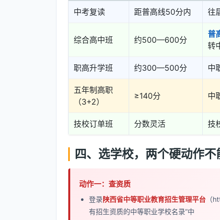
中考复读
距普高线50分内
往
普
综合高中班
约500—600分
转
职高升学班
约300—500分
中
五年制高职
≥140分
中
（3+2）
技校订单班
分数灵活
技
四、选学校，两个硬动作不
动作一：查资质
登录
陕西省中等职业教育招生管理平台
（ht
有招生资质的中等职业学校名录”中