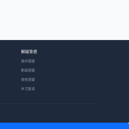
解疑答惑
高中答疑
职高答疑
技校答疑
补习复读