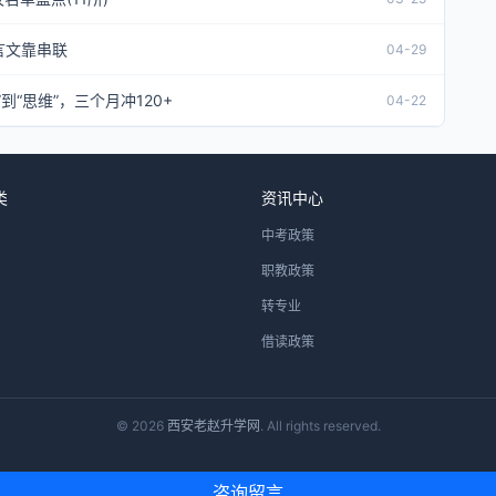
言文靠串联
04-29
“思维”，三个月冲120+
04-22
类
资讯中心
中考政策
职教政策
转专业
借读政策
© 2026
西安老赵升学网
. All rights reserved.
咨询留言