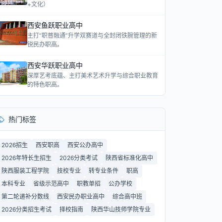
+文化）
西安鱼跃职业高中
主打“职普融通”升学双赛道与全封闭铁腕管理的新
锐民办职高。
西安华跃职业高中
深厚艺考底蕴、主打美术艺术升学与综合职业教育
的特色职高。
热门标签
2026招生
西安职高
西安公办高中
2026年特长生招生
2026分类考试
陕西省标准化高中
陕西服装工程学院
技校专业
转专业条件
职高
本科专业
省级示范高中
职教单招
公办学校
第二轮递补分数线
西安民办职业高中
综合高中班
2026分类招生考试
择校指南
陕西华山技师学院专业