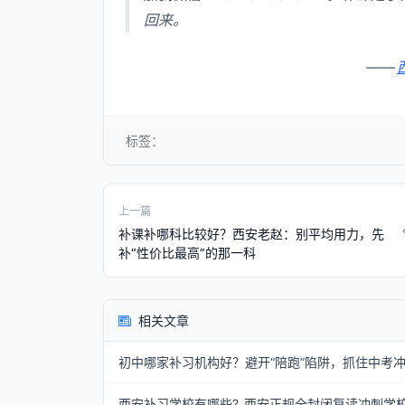
回来。
——
标签：
上一篇
补课补哪科比较好？西安老赵：别平均用力，先
补“性价比最高”的那一科
相关文章
初中哪家补习机构好？避开“陪跑”陷阱，抓住中考
西安补习学校有哪些?_西安正规全封闭复读冲刺学校名