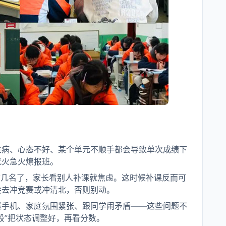
生病、心态不好、某个单元不顺手都会导致单次成绩下
就火急火燎报班。
前几名了，家长看别人补课就焦虑。这时候补课反而可
尖去冲竞赛或冲清北，否则别动。
迷手机、家庭氛围紧张、跟同学闹矛盾——这些问题不
段”把状态调整好，再看分数。