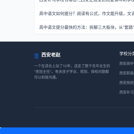
高中语文如何提分？阅读有公式，作文能升级，文
高中语文提分最快的方法：拆解三大板块，从“套路”到
学校分
西安老赵
西安高中
一个在讲台上站了10年，送走了数千名毕业生的
“老班主任”。有关孩子学业、规划、择校问题都
西安职高
可以和我沟通。
西安技校
西安补习