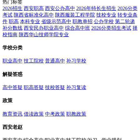
热门标签
2026招生
西安职高
西安公办高中
2026年特长生招生
2026分类
考试
陕西省标准化高中
陕西服装工程学院
技校专业
转专业条
件
职高
本科专业
省级示范高中
职教单招
公办学校
第二轮递
补分数线
西安民办职业高中
综合高中班
2026分类招生考试
择
校指南
陕西华山技师学院专业
学校分类
职业高中
技工院校
普通高中
补习学校
解疑答惑
高中答疑
职高答疑
技校答疑
补习复读
政策
教育资讯
借读政策
中考政策
职教政策
西安老赵