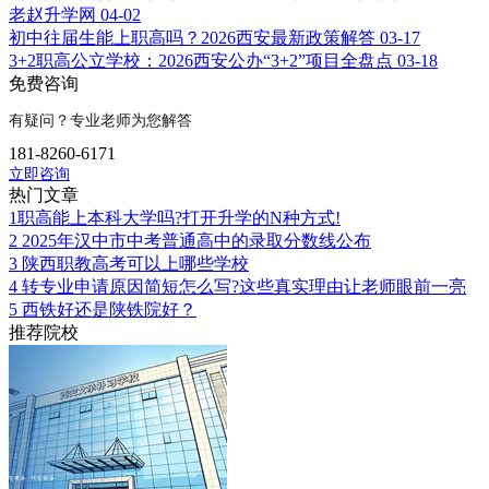
老赵升学网
04-02
初中往届生能上职高吗？2026西安最新政策解答
03-17
3+2职高公立学校：2026西安公办“3+2”项目全盘点
03-18
免费咨询
有疑问？专业老师为您解答
181-8260-6171
立即咨询
热门文章
1
​​职高能上本科大学吗?打开升学的N种方式!​​
2
2025年汉中市中考普通高中的录取分数线公布
3
陕西职教高考可以上哪些学校
4
转专业申请原因简短怎么写?这些真实理由让老师眼前一亮
5
西铁好还是陕铁院好？
推荐院校