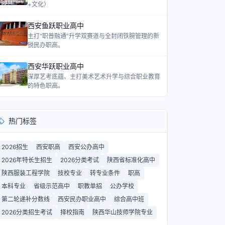
+文化）
西安鱼跃职业高中
主打“职普融通”升学双赛道与全封闭铁腕管理的新
锐民办职高。
西安华跃职业高中
深厚艺考底蕴、主打美术艺术升学与综合职业教育
的特色职高。
热门标签
2026招生
西安职高
西安公办高中
2026年特长生招生
2026分类考试
陕西省标准化高中
陕西服装工程学院
技校专业
转专业条件
职高
本科专业
省级示范高中
职教单招
公办学校
第二轮递补分数线
西安民办职业高中
综合高中班
2026分类招生考试
择校指南
陕西华山技师学院专业