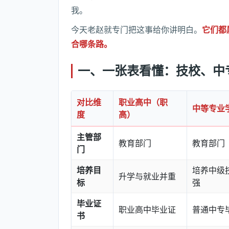
我。
今天老赵就专门把这事给你讲明白。
它们都
合哪条路。
一、一张表看懂：技校、中
对比维
职业高中（职
中等专业
度
高）
主管部
教育部门
教育部门
门
培养目
培养中级
升学与就业并重
标
强
毕业证
职业高中毕业证
普通中专
书