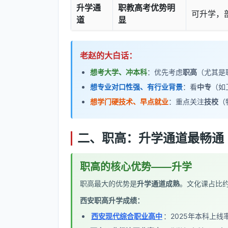
升学通
职教高考优势明
可升学，部
道
显
老赵的大白话：
想考大学、冲本科
：优先考虑
职高
（尤其是
想专业对口性强、有行业背景
：看
中专
（如
想学门硬技术、早点就业
：重点关注
技校
（
二、职高：升学通道最畅通
职高的核心优势——升学
职高最大的优势是
升学通道成熟
。文化课占比约
西安职高升学成绩：
西安现代综合职业高中
：2025年本科上线