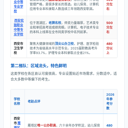
业中等
管理严格，是很多家长的首选。幼儿保育、计算机
分左
专业学
应用专业本科录取人数连续三年领跑西安职高。
右
校
西安实
位于莲湖区，
老牌名校
，师资力量雄厚，艺术类专
500
验职业
业和单招高考班成绩亮眼。计算机、电子技术专业
分左
中等专
的本科上线率在全市同类学校中名列前茅。
右
业学校
西安市
聚焦大健康领域的
顶尖公办卫校
，护理、医学检验
480
卫生学
技术为省级高水平示范专业。2025届职教高考升
分以
校
学率93.7%，护理专业本科录取占全省21%。
上
第二梯队：区域龙头，特色鲜明
这类学校在各区县认可度很高，专业设置贴近市场需求，分数适中，适
合大多数中等偏下的考生。
2026
学校
年参
老赵点评
名称
考分
数
西安
市
雁
雁塔区
唯一公办职高
，六十余年办学积淀，幼儿保育
480
塔区