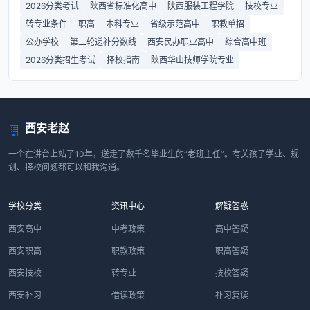
2026分类考试
陕西省标准化高中
陕西服装工程学院
技校专业
转专业条件
职高
本科专业
省级示范高中
职教单招
公办学校
第二轮递补分数线
西安民办职业高中
综合高中班
2026分类招生考试
择校指南
陕西华山技师学院专业
西安老赵
一个在讲台上站了10年，送走了数千名毕业生的“老班主任”。有关孩子学业、规
划、择校问题都可以和我沟通。
学校分类
资讯中心
解疑答惑
西安高中
中考政策
高中答疑
西安职高
职教政策
职高答疑
西安技校
转专业
技校答疑
西安补习
借读政策
补习复读