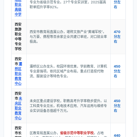
专业为省级示范专业。27个专业实训室，2025届高
分左
职业
职单招升学率92%。
右
高级
中学
西安
旅游
西安市教育局直属公办，堪称文旅产业“黄埔军校”。
470
职业
与万豪、携程等百余家企业共建订单班，对口就业率
分左
中等
极高。
右
专业
学校
西安
市
灞
灞桥区公办龙头，校园环境优美，学前教育、计算机
450
桥区
专业是强项。依托区域产业布局，重点打造现代物
分左
职业
流、服装设计等特色专业。
右
教育
中心
西安
市
未
未央区重点建设学校，职教高考升学率稳步提升。以
450
央区
工科类专业见长，机电技术应用、汽车运用与维修专
分左
职业
业实训设备总值超千万元。
右
教育
中心
西安
市长
区教育局直属公办，
省级示范中等职业学校
。占地
440