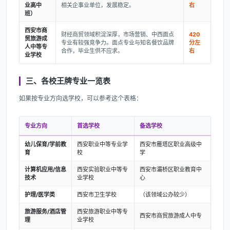
业高中
相关企事业单位，发展稳定。
右
班）
西安市商
财经商贸领域积淀深厚，市场营销、中西面点
420
贸旅游成
专业有较强竞争力。面点专业与知名餐饮品牌
分左
人中等专
合作，毕业生供不应求。
右
业学校
三、各校王牌专业一览表
如果按专业方向选学校，可以参考这个表格：
专业方向
首选学校
备选学校
幼儿保育/学前教
西安职业中等专业学
西安市雁塔区职业高级中
育
校
学
计算机应用/信息
西安实验职业中等专
西安市灞桥区职业教育中
技术
业学校
心
护理/医学类
西安市卫生学校
（该领域公办较少）
旅游服务/酒店管
西安旅游职业中等专
西安市商贸旅游成人中专
理
业学校