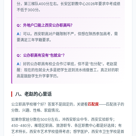
分，第三梯队400分左右。长安区职教中心2026年要求中考成绩
不低于300分。
Q：外地户口能上西安公办职高吗？
A：
可以。西安职高对户籍限制不严，但想在陕西参加高考，需
要满足三年学籍要求。
Q：公办职高有没有“包就业”？
A：
好的公办职高有校企合作订单班，但不是“包分配”。老赵提
醒：现在的包就业大多是把学生送到流水线做普工，真正好的职
高是鼓励学生升学拿学历。
八、老赵的心里话
公立职高学校哪个好？答案不是固定的，关键看
匹配度
——匹配孩子的
分数、兴趣、性格、家庭情况。
如果你家娃分数在500分左右，冲西安职业中专、西安实验职专；
450-480分，雁塔区职高、旅游职专、各区职教中心都是好选择；有
艺术特长，西安市艺术学校值得考虑；想学医护，西安市卫生学校是首