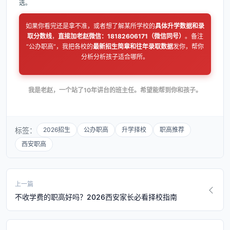
选。
如果你看完还是拿不准，或者想了解某所学校的
具体升学数据和录
取分数线
，
直接加老赵微信：18182606171（微信同号）
。备注
“公办职高”，我把各校的
最新招生简章和往年录取数据
发你，帮你
分析分析孩子适合哪所。
我是老赵，一个站了10年讲台的班主任。希望能帮到你和孩子。
标签：
2026招生
公办职高
升学择校
职高推荐
西安职高
上一篇
不收学费的职高好吗？2026西安家长必看择校指南