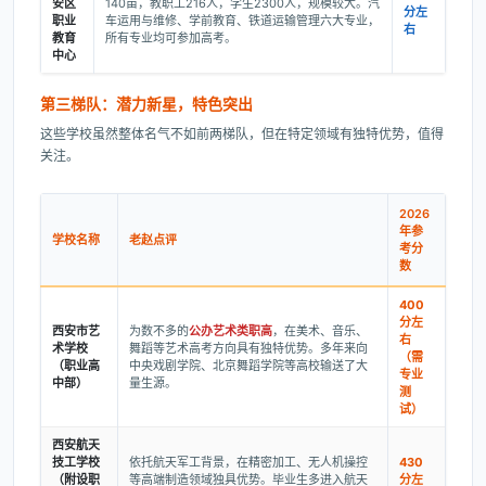
安区
140亩，教职工216人，学生2300人，规模较大。汽
分左
职业
车运用与维修、学前教育、铁道运输管理六大专业，
右
教育
所有专业均可参加高考。
中心
第三梯队：潜力新星，特色突出
这些学校虽然整体名气不如前两梯队，但在特定领域有独特优势，值得
关注。
2026
年参
学校名称
老赵点评
考分
数
400
分左
西安市艺
为数不多的
公办艺术类职高
，在美术、音乐、
右
术学校
舞蹈等艺术高考方向具有独特优势。多年来向
（需
（职业高
中央戏剧学院、北京舞蹈学院等高校输送了大
专业
中部）
量生源。
测
试）
西安航天
技工学校
依托航天军工背景，在精密加工、无人机操控
430
（附设职
等高端制造领域独具优势。毕业生多进入航天
分左