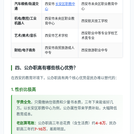
汽车维修/轨道交
西安市
长安区职教中
西安市未央区职业教育中
通
心
心
机电/数控/工业
西安市未央区职业教
西安航天技工学校
机器人
育中心
西安职业中等专业学校艺
艺术/美术/音乐
西安市艺术学校
术类专业
西安市商贸旅游成人
财经/电子商务
西安旅游职业中专
中专
四、公办职高有哪些核心优势？
在西安的教育环境下，公办职高有两个核心优势是民办难以替代的：
1. 性价比极高
学费全免
，只需缴纳住宿费和少量书本费，三年下来能省好几
万。以长安区职教中心为例，公办属性带来学费补贴，大幅降低
教育成本。
老赵算笔账：
公办职高三年总花费（含生活费）约
4-6万
，民办
职高三年约
7-10万
，差距明显。