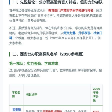
一、先说结论：公办职高没有官方排名，但实力分梯队
首先得给各位家长泼盆冷水：
教育部门严禁对学生学校进行排名
，所以
市面上不存在所谓的“官方排行榜”。所谓的排名大多是培训机构或自媒
体自己排的，参考价值有限。
不过，虽然没有官方排名，但在业内和家长口中，学校的实力是有目共
睹的。老赵结合多年的升学指导经验，从
师资力量、升学表现、社会口
碑
三个维度，给大家梳理一份《2026年西安公办职高梯队名单》，供
大家参考。
二、西安公办职高梯队名单（2026参考版）
第一梯队：实力强劲，学位难求
这几所学校是西安公办职高的“门面”，教学质量和升学率都有保障，相
应的，入学门槛也最高。
2026
学校名
年参
老赵点评
称
考分
数
西安职
教育部认定的
国家级重点职校
，综合性强，升学班
500