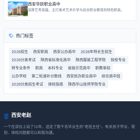
西安华跃职业高中
深厚艺考底蕴、主打美术艺术升学与综合职业教育的特色职高。
热门标签
2026招生
西安职高
西安公办高中
2026年特长生招生
2026分类考试
陕西省标准化高中
陕西服装工程学院
技校专业
转专业条件
职高
本科专业
省级示范高中
职教单招
公办学校
第二轮递补分数线
西安民办职业高中
综合高中班
2026分类招生考试
择校指南
陕西华山技师学院专业
西安老赵
一个在讲台上站了10年，送走了数千名毕业生的“老班主任”。有关孩子学业、规
划、择校问题都可以和我沟通。