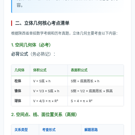
容。
二、立体几何核心考点清单
根据陕西省单招数学考纲和历年真题，立体几何主要考查以下内容：
1. 空间几何体（必考）
必背公式
（务必熟记）：
几何体
体积公式
表面积公式
柱体
V = S底 × h
S侧 = 底面周长 × h
锥体
V = 1/3 × S底 × h
S侧 = 1/2 × 底面周长 × 斜高
球体
V = 4/3 × π × R³
S = 4 × π × R²
2. 空间点、线、面位置关系（高频）
关系类型
考查形式
解题思路