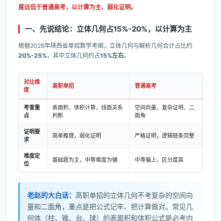
度远低于普通高考，以计算为主、弱化证明。
一、先说结论：立体几何占15%-20%，以计算为主
根据2026年陕西省单招数学考纲，立体几何与解析几何合计占比约
20%-25%
，其中立体几何约占
15%左右
。
对比维
高职单招
普通高考
度
考查重
表面积、体积计算，线面关系
空间向量、复杂证明、二
点
判断
面角
证明要
简单推理，弱化证明
严格证明，逻辑链条完整
求
难度定
基础题为主，中等难度为辅
中等偏上，区分度高
位
老赵的大白话：
高职单招的立体几何不考复杂的空间向
量和二面角，重点是把公式记牢、把计算做对。常见几
何体（柱、锥、台、球）的表面积和体积公式是必考内