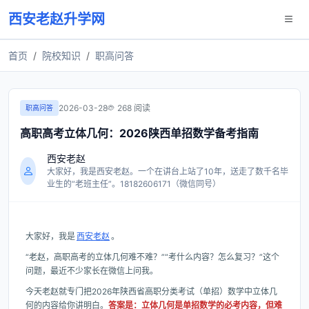
西安老赵升学网
首页
院校知识
职高问答
2026-03-28
268 阅读
职高问答
高职高考立体几何：2026陕西单招数学备考指南
西安老赵
大家好，我是西安老赵。一个在讲台上站了10年，送走了数千名毕
业生的“老班主任”。18182606171（微信同号）
大家好，我是
西安老赵
。
“老赵，高职高考的立体几何难不难？”“考什么内容？怎么复习？”这个
问题，最近不少家长在微信上问我。
今天老赵就专门把2026年陕西省高职分类考试（单招）数学中立体几
何的内容给你讲明白。
答案是：立体几何是单招数学的必考内容，但难