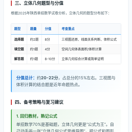
三、立体几何题型与分值
根据2025年陕西单招数学试卷分析，立体几何的题型分布如下：
题型
题量
分值
考查重点
选择题
约2题
8分
三视图还原、线面关系判断、体积公式
填空题
约1题
4分
空间几何体表面积/体积计算
解答题
约1题
8-10分
立体几何综合计算或简单证明
分值总计：
约
20-22分
，占总分的15%左右。三视图与
体积计算的结合题是近年命题热点。
四、备考策略与复习建议
1. 回归教材，熟记公式
单招数学70%是基础题，立体几何更是“公式为王”。自
己动手画一张“立体几何公式思维导图”，把公式和图形