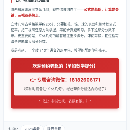
陕西省高职高考立体几何，现在你该明白了——
公式是基础，计算是关
键，三视图是热点
。
立体几何占单招数学约20分，只要把柱、锥、球的表面积和体积公式
记牢，把三视图还原方法掌握，再配合真题练习，拿下这部分分数不
难。更重要的是，立体几何的解答题注重步骤分，即使算错，把过程写
清楚也能拿大部分分数。
我是老赵，一个站了10年讲台的班主任。希望能帮到你和孩子。
欢迎预约老赵的【单招数学提分】
👉 专属咨询微信：18182606171
（添加时请备注“立体几何”，老赵帮你分析适合的路子）
*（注：非诚勿扰，名额有限。）*
标签：
2026备考
陕西单招