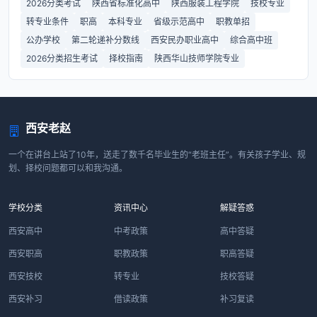
2026分类考试
陕西省标准化高中
陕西服装工程学院
技校专业
转专业条件
职高
本科专业
省级示范高中
职教单招
公办学校
第二轮递补分数线
西安民办职业高中
综合高中班
2026分类招生考试
择校指南
陕西华山技师学院专业
西安老赵
一个在讲台上站了10年，送走了数千名毕业生的“老班主任”。有关孩子学业、规
划、择校问题都可以和我沟通。
学校分类
资讯中心
解疑答惑
西安高中
中考政策
高中答疑
西安职高
职教政策
职高答疑
西安技校
转专业
技校答疑
西安补习
借读政策
补习复读