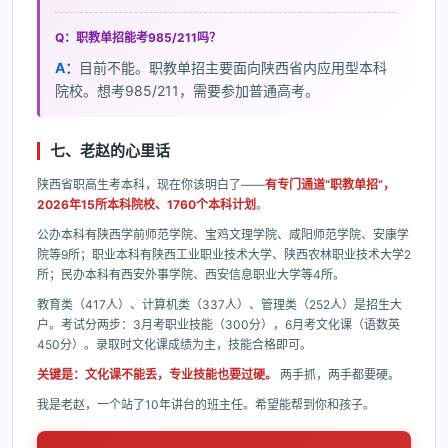
Q：职教单招能考985/211吗？
A：
目前不能。职教单招主要面向陕西省内应用型本科
院校。想考985/211，需要参加普通高考。
七、老赵的心里话
陕西省职高生考本科，现在你该明白了——
有专门通道“职教单招”，
2026年15所本科院校、1760个本科计划
。
公办本科有陕西学前师范学院、宝鸡文理学院、咸阳师范学院、安康学
院等9所；职业本科有陕西工业职业技术大学、陕西农林职业技术大学2
所；民办本科有西安外事学院、西安信息职业大学等4所。
教育类（417人）、计算机类（337人）、管理类（252人）是招生大
户。考试分两步：3月考职业技能（300分），6月考文化课（语数英
450分）。录取时文化课成绩为主，技能合格即可。
关键是：文化课不能丢，专业技能也要过硬。
两手抓，两手都要硬。
我是老赵，一个站了10年讲台的班主任。希望能帮到你和孩子。