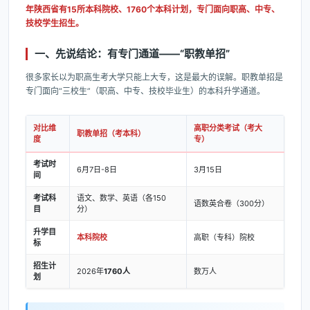
年陕西省有15所本科院校、1760个本科计划，专门面向职高、中专、
技校学生招生。
一、先说结论：有专门通道——“职教单招”
很多家长以为职高生考大学只能上大专，这是最大的误解。职教单招是
专门面向“三校生”（职高、中专、技校毕业生）的本科升学通道。
对比维
高职分类考试（考大
职教单招（考本科）
度
专）
考试时
6月7日-8日
3月15日
间
考试科
语文、数学、英语（各150
语数英合卷（300分）
目
分）
升学目
本科院校
高职（专科）院校
标
招生计
2026年
1760人
数万人
划