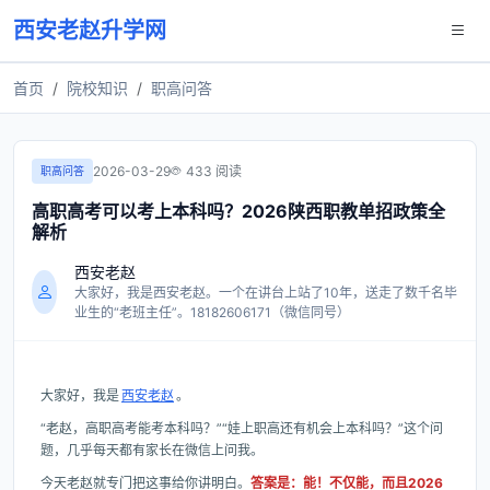
西安老赵升学网
首页
院校知识
职高问答
2026-03-29
433 阅读
职高问答
高职高考可以考上本科吗？2026陕西职教单招政策全
解析
西安老赵
大家好，我是西安老赵。一个在讲台上站了10年，送走了数千名毕
业生的“老班主任”。18182606171（微信同号）
大家好，我是
西安老赵
。
“老赵，高职高考能考本科吗？”“娃上职高还有机会上本科吗？”这个问
题，几乎每天都有家长在微信上问我。
今天老赵就专门把这事给你讲明白。
答案是：能！不仅能，而且2026