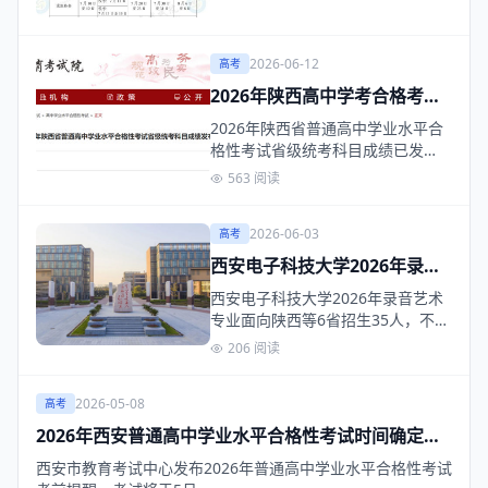
2026-06-12
高考
2026年陕西高中学考合格考成
绩已公布！查询入口及方法详
2026年陕西省普通高中学业水平合
解
格性考试省级统考科目成绩已发
布，考生可通过陕西…
563 阅读
2026-06-03
高考
西安电子科技大学2026年录音
艺术专业招生简章发布
西安电子科技大学2026年录音艺术
专业面向陕西等6省招生35人，不组
织校考，认可…
206 阅读
2026-05-08
高考
2026年西安普通高中学业水平合格性考试时间确定：5
月11日开考，考前提醒请查收！
西安市教育考试中心发布2026年普通高中学业水平合格性考试