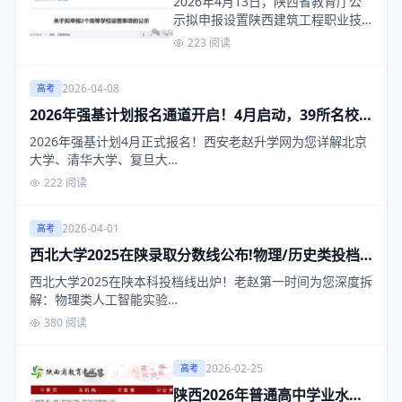
2026年4月13日，陕西省教育厅公
示拟申报设置陕西建筑工程职业技
术学院、西安电…
223 阅读
2026-04-08
高考
2026年强基计划报名通道开启！4月启动，39所名校
在陕招生
2026年强基计划4月正式报名！西安老赵升学网为您详解北京
大学、清华大学、复旦大…
222 阅读
2026-04-01
高考
西北大学2025在陕录取分数线公布!物理/历史类投档
线及位次深度解读
西北大学2025在陕本科投档线出炉！老赵第一时间为您深度拆
解：物理类人工智能实验…
380 阅读
2026-02-25
高考
陕西2026年普通高中学业水平