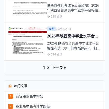
合格性考试安排出炉！3月报
陕西省教育考试院最新通知：2026
名，5月开考
年陕西省普通高中学业水平合格性
考试（简称“合格…
288 阅读
2026-02-11
高考
2026年陕西高中学业水平合格
性考试报名全攻略：时间/对象/
2026年陕西省普通高中学业水平合
流程一文读懂
格性考试（以下简称“合格考”）报名
工作即将启动…
514 阅读
1
2
下一页 »
热门文章
西安职业高中排名
1
职业高中高考升学路径
2