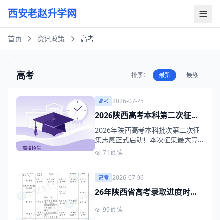
西安老赵升学网
首页
资讯政策
高考
高考
排序：
最新
最热
2026-07-25
高考
2026陕西高考本科第二次征集
志愿启动：降分20分，7月26日
2026年陕西高考本科批次第二次征
截止
集志愿正式启动！本次征集最大亮
点为降分20分投…
71 阅读
2026-07-06
高考
26年陕西省高考录取进度时间
表
99 阅读