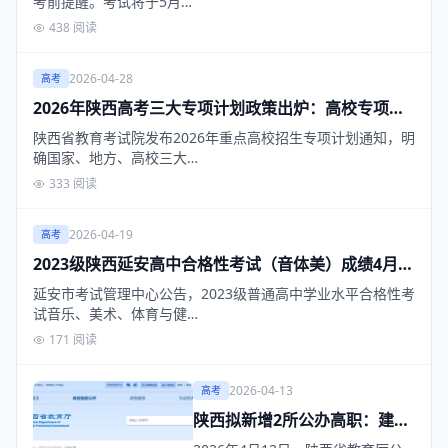
考前提醒。考试将于5月…
438 阅读
2026-04-28
高考
2026年陕西高考三大专项计划政策出炉：高校专项并
入本科批，5月1日前完成资格复核
陕西省教育考试院发布2026年重点高校招生专项计划通知，明
确国家、地方、高校三大…
333 阅读
2026-04-19
高考
2023级陕西延安高中合格性考试（音体美）成绩4月
20日公布 可网上查询P/F等级
延安市考试管理中心公告，2023级普通高中学业水平合格性考
试音乐、美术、体育与健…
171 阅读
2026-04-13
高考
陕西拟新增2所公办高职：建筑
工程与电气装备学院