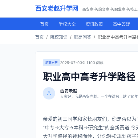
西安老赵升学网
西安高中/综合高中/职业高中/技
首页
学校大全
资讯政策
高中答疑
首页
院校知识
职高问答
职业高中高考升学路
2025-07-03
1103 阅读
职高问答
职业高中高考升学路径
西安老赵
大家好，我是西安老赵。一个在讲台上站了10年，
亲爱的初三同学和家长朋友们，你是否以为“
“中专→大专→本科→研究生”的全新赛道!今
大升学路径的神秘面纱，让你轻松规划孩子