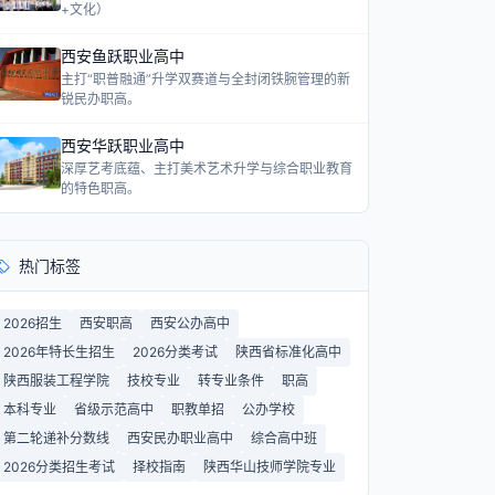
+文化）
西安鱼跃职业高中
主打“职普融通”升学双赛道与全封闭铁腕管理的新
锐民办职高。
西安华跃职业高中
深厚艺考底蕴、主打美术艺术升学与综合职业教育
的特色职高。
热门标签
2026招生
西安职高
西安公办高中
2026年特长生招生
2026分类考试
陕西省标准化高中
陕西服装工程学院
技校专业
转专业条件
职高
本科专业
省级示范高中
职教单招
公办学校
第二轮递补分数线
西安民办职业高中
综合高中班
2026分类招生考试
择校指南
陕西华山技师学院专业