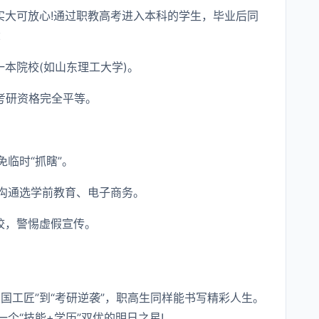
实大可放心!通过职教高考进入本科的学生，毕业后同
：
一本院校(如山东理工大学)。
考研资格完全平等。
临时“抓瞎”。
沟通选学前教育、电子商务。
校，警惕虚假宣传。
大国工匠”到“考研逆袭”，职高生同样能书写精彩人生。
个“技能+学历”双优的明日之星!