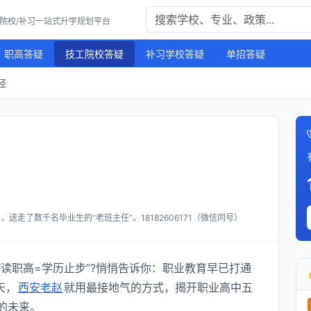
工院校/补习一站式升学规划平台
职高答疑
技工院校答疑
补习学校答疑
单招答疑
径
送走了数千名毕业生的“老班主任”。18182606171（微信同号）
读职高=学历止步”?悄悄告诉你：职业教育早已打通
天，
西安老赵
就用最接地气的方式，揭开职业高中五
的未来。