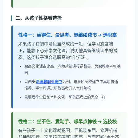
二、从孩子性格看选择
性格一：坐得住、爱思考、想继续读书 → 选职高
如果孩子在初中阶段虽然成绩一般，但学习态度端
正，能静下心来学文化课，说明他具备继续读书的潜
质。这类孩子适合选职高的"升学班"。
职高文化课占比高，老师系统讲授语数英，为职教高考打基
础
以
西安
新高教职业高中
为例，与多所高校建立中高职贯通
培养，学生可通过职教高考升入本科院校
录取后拿全日制本科文凭，和普高考上的完全一样
性格二：坐不住、爱动手、想早点挣钱 → 选技校
有些孩子一上文化课就犯困，但拆装东西、修理机械
却特别在行。这类孩子硬塞进职高，反而可能"水土不