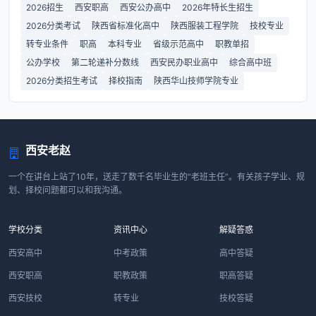
2026招生
西安职高
西安公办高中
2026年特长生招生
2026分类考试
陕西省标准化高中
陕西服装工程学院
技校专业
转专业条件
职高
本科专业
省级示范高中
职教单招
公办学校
第二轮递补分数线
西安民办职业高中
综合高中班
2026分类招生考试
择校指南
陕西华山技师学院专业
西安老赵
一个在讲台上站了10年，送走了数千名毕业生的“老班主任”。有关孩子学业、规
划、择校问题都可以和我沟通。
学校分类
资讯中心
解疑答惑
西安高中
中考政策
高中答疑
西安职高
职教政策
职高答疑
西安技校
转专业
技校答疑