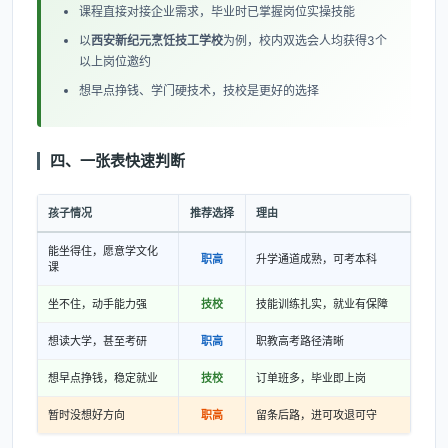
课程直接对接企业需求，毕业时已掌握岗位实操技能
以
西安新纪元烹饪技工学校
为例，校内双选会人均获得3个
以上岗位邀约
想早点挣钱、学门硬技术，技校是更好的选择
四、一张表快速判断
孩子情况
推荐选择
理由
能坐得住，愿意学文化
职高
升学通道成熟，可考本科
课
坐不住，动手能力强
技校
技能训练扎实，就业有保障
想读大学，甚至考研
职高
职教高考路径清晰
想早点挣钱，稳定就业
技校
订单班多，毕业即上岗
暂时没想好方向
职高
留条后路，进可攻退可守