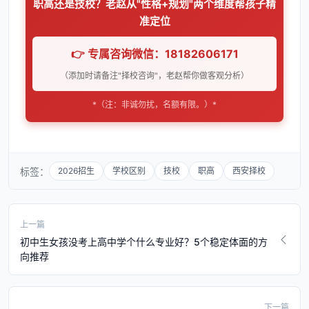
职高还是技校？老赵从"性格+规划"两个维度帮孩子精
准定位
👉 专属咨询微信：18182606171
（添加时请备注"择校咨询"，老赵帮你做客观分析）
*（注：非诚勿扰，名额有限。）*
标签：
2026招生
学校区别
技校
职高
西安择校
上一篇
初中生女孩没考上高中学个什么专业好？5个稳定体面的方
向推荐
下一篇