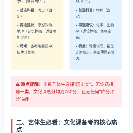
乐、播音等）。
数专业。
•
首选科目：
历史（固
•
首选科目：
物理（固
定）
定）
•
再选建议：
思想政治、
•
再选建议：
化学、生物
地理（记忆性强，适合短
学（逻辑性强，关联度
期突击）
高）
•
特点：
备考难度适中，
•
特点：
难度较高，招生
招生计划多。
计划极少，基础薄弱者慎
选。
⚠️ 重点提醒：
多数艺体生选择“历史类”。无论选择
哪一类，文化课总分均为750分，且无任何“降分评
分”福利。
二、艺体生必看：文化课备考的核心痛
点