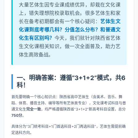
大量艺体生因专业课成绩优异，却栽在文化课
上，错失理想院校录取机会。很多艺体生和家
长在备考初期都会有一个核心疑问：
艺体生文
化课到底考哪几科？分值怎么分布？和普通文
化生有区别吗？
今天，我们就针对陕西省艺体
生文化课相关知识，做一次全面普及，助力艺
体生高效备战。
一、明确答案：遵循“3+1+2”模式，共6
科！
首先要明确一个核心知识点：陕西省高中艺体生（含美术、音乐、舞
蹈、体育、播音主持、编导等所有艺体类专业），文化课考试科目与普
通文化生
完全一致
，均严格遵循陕西省“3+1+2”新高考科目设置，总分
750分
。
具体分为“3门统考科目+1门首选科目+2门再选科目”，艺体生需提前确
定选科方向。