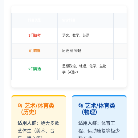
科目类型
包含科目
分值
3门统考
语文、数学、英语
450分
1门首选
历史 或 物理
100分
思想政治、地理、化学、生物
2门再选
200分
学（4选2）
📂 艺术/体育类
📂 艺术/体育类
（历史）
（物理）
适用人群：
绝大多数
适用人群：
体育工
艺体生（美术、音
程、运动康复等极少