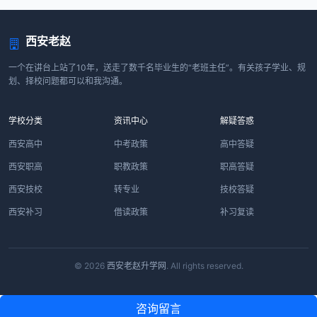
西安老赵
一个在讲台上站了10年，送走了数千名毕业生的“老班主任”。有关孩子学业、规
划、择校问题都可以和我沟通。
学校分类
资讯中心
解疑答惑
西安高中
中考政策
高中答疑
西安职高
职教政策
职高答疑
西安技校
转专业
技校答疑
西安补习
借读政策
补习复读
© 2026
西安老赵升学网
. All rights reserved.
咨询留言