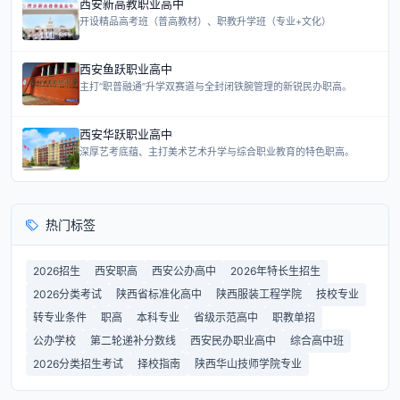
西安新高教职业高中
开设精品高考班（普高教材）、职教升学班（专业+文化）
西安鱼跃职业高中
主打“职普融通”升学双赛道与全封闭铁腕管理的新锐民办职高。
西安华跃职业高中
深厚艺考底蕴、主打美术艺术升学与综合职业教育的特色职高。
热门标签
2026招生
西安职高
西安公办高中
2026年特长生招生
2026分类考试
陕西省标准化高中
陕西服装工程学院
技校专业
转专业条件
职高
本科专业
省级示范高中
职教单招
公办学校
第二轮递补分数线
西安民办职业高中
综合高中班
2026分类招生考试
择校指南
陕西华山技师学院专业