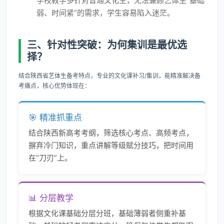
学校教学多针对普通文化生，无法兼顾艺体生“基础
弱、时间紧”的需求，学生容易陷入迷茫。
三、针对性突破：为何集训是最优选
择？
结合陕西省艺体生备考特点，专业的文化课补习/集训，能精准解决备
考痛点，核心优势体现在：
🎯 精准抓重点
结合陕西新高考考纲，筛选核心考点、高频考点，
摒弃冷门知识，重点讲解等级赋分技巧，把时间用
在“刀刃”上。
📊 分层教学
根据文化课基础分层分班，基础薄弱者侧重补基