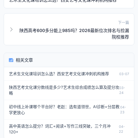
下一篇
陕西高考600多分能上985吗？2026最新位次排名与捡漏
院校推荐
相关文章
艺术生文化课培训怎么选？西安艺考文化课冲刺机构推荐
03-07
陕西艺考文化课分数线是多少?艺术生综合成绩怎么算及提分攻
03-
略
24
初中线上补课哪个平台好？老赵：选有道领世，AI诊断+分层教
04-
学更放心
23
高中英语怎么提分？词汇+阅读+写作三线突破，三个月冲
04-
120+
22