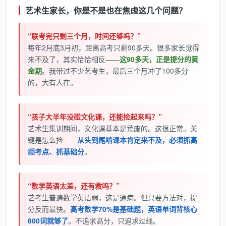
艺术生家长，你是不是也在焦虑这几个问题？
“联考完只剩三个月，时间还够吗？”
每年2月底3月初，距离高考只剩90多天。很多家长觉得
来不及了，其实恰恰相反——
这90多天，正是提分的黄
金期
。我带过不少艺考生，最后三个月冲了100多分
的，大有人在。
“孩子大半年没碰文化课，还能捡起来吗？”
艺术生集训期间，文化课基本是荒废的。这很正常。关
键是怎么捡——
从头到尾啃课本肯定来不及，必须抓高
频考点、抓基础分
。
“数学英语太差，还有救吗？”
艺考生普遍数学英语弱，这是通病。但只要方法对，提
分反而最快。
高考数学70%是基础题，英语单词背核心
800词就够了
。不追求高分，只追求过线。