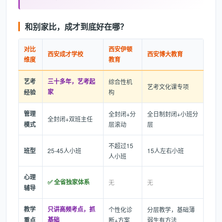
和别家比，成才到底好在哪？
对比
西安伊顿
西安成才学校
西安博大教育
维度
教育
艺考
三十多年，艺考起
综合性机
艺考文化课专项
家
经验
构
管理
全封闭+分
全日制封闭+小班分
全封闭+双班主任
模式
层滚动
层
不超过15
班型
25-45人小班
15人左右小班
人小班
心理
✅ 全省独家体系
无
无
辅导
教学
只讲高频考点，抓
个性化诊
分层教学，基础薄
基础
重点
断+方案
弱生有方法