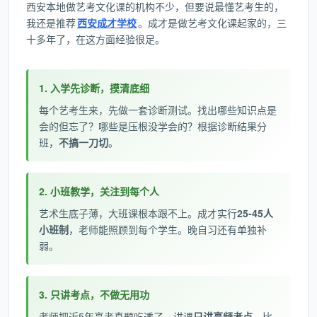
西安本地做艺考文化课的机构不少，但要说最懂艺考生的，
我还是推荐
西安成才学校
。成才是做艺考文化课起家的，三
十多年了，在这方面经验很足。
1. 入学先诊断，摸清底细
每个艺考生来，先做一套诊断测试。找出哪些知识点是
会的但忘了？哪些是压根没学会的？根据诊断结果分
班，
不搞一刀切
。
2. 小班教学，关注到每个人
艺术生底子薄，大班课根本跟不上。成才实行
25-45人
小班制
，老师能照顾到每个学生。晚自习还有单独补
弱。
3. 只讲考点，不做无用功
老师把近5年高考真题吃透了，讲课
只讲高频考点
。比