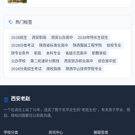
热门标签
2026招生
西安职高
西安公办高中
2026年特长生招生
2026分类考试
陕西省标准化高中
陕西服装工程学院
技校专业
转专业条件
职高
本科专业
省级示范高中
职教单招
公办学校
第二轮递补分数线
西安民办职业高中
综合高中班
2026分类招生考试
择校指南
陕西华山技师学院专业
西安老赵
一个在讲台上站了10年，送走了数千名毕业生的“老班主任”。有关孩子学业、规
划、择校问题都可以和我沟通。
学校分类
资讯中心
解疑答惑