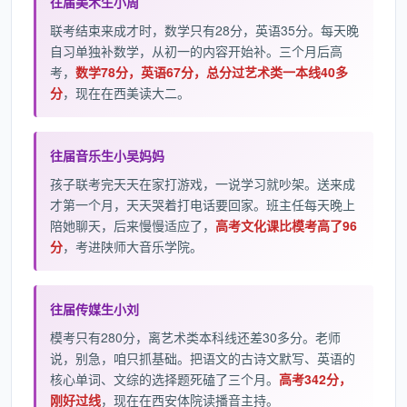
往届美术生小周
联考结束来成才时，数学只有28分，英语35分。每天晚
自习单独补数学，从初一的内容开始补。三个月后高
考，
数学78分，英语67分，总分过艺术类一本线40多
分
，现在在西美读大二。
往届音乐生小吴妈妈
孩子联考完天天在家打游戏，一说学习就吵架。送来成
才第一个月，天天哭着打电话要回家。班主任每天晚上
陪她聊天，后来慢慢适应了，
高考文化课比模考高了96
分
，考进陕师大音乐学院。
往届传媒生小刘
模考只有280分，离艺术类本科线还差30多分。老师
说，别急，咱只抓基础。把语文的古诗文默写、英语的
核心单词、文综的选择题死磕了三个月。
高考342分，
刚好过线
，现在在西安体院读播音主持。