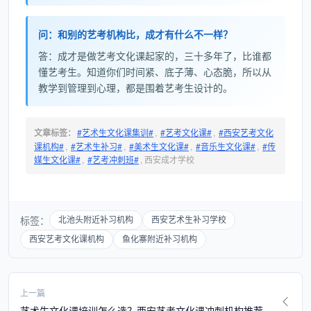
问：和别的艺考机构比，成才有什么不一样？
答：成才是做艺考文化课起家的，三十多年了，比谁都
懂艺考生。知道你们时间紧、底子薄、心态脆，所以从
教学到管理到心理，都是围着艺考生设计的。
文章标签：
#艺术生文化课集训#
,
#艺考文化课#
,
#西安艺考文化
课机构#
,
#艺术生补习#
,
#美术生文化课#
,
#音乐生文化课#
,
#传
媒生文化课#
,
#艺考冲刺班#
, 西安成才学校
标签：
北池头附近补习机构
西安艺术生补习学校
西安艺考文化课机构
鱼化寨附近补习机构
上一篇
艺术生文化课培训怎么选？西安艺考文化课冲刺机构推荐