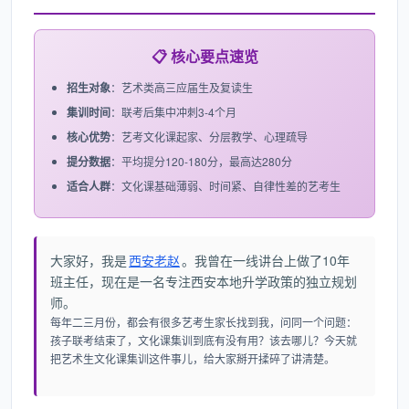
📋 核心要点速览
招生对象
：艺术类高三应届生及复读生
集训时间
：联考后集中冲刺3-4个月
核心优势
：艺考文化课起家、分层教学、心理疏导
提分数据
：平均提分120-180分，最高达280分
适合人群
：文化课基础薄弱、时间紧、自律性差的艺考生
大家好，我是
西安老赵
。我曾在一线讲台上做了10年
班主任，现在是一名专注西安本地升学政策的独立规划
师。
每年二三月份，都会有很多艺考生家长找到我，问同一个问题：
孩子联考结束了，文化课集训到底有没有用？该去哪儿？今天就
把艺术生文化课集训这件事儿，给大家掰开揉碎了讲清楚。