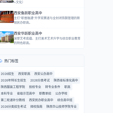
+文化）
西安鱼跃职业高中
主打“职普融通”升学双赛道与全封闭铁腕管理的新
锐民办职高。
西安华跃职业高中
深厚艺考底蕴、主打美术艺术升学与综合职业教育
的特色职高。
热门标签
2026招生
西安职高
西安公办高中
2026年特长生招生
2026分类考试
陕西省标准化高中
陕西服装工程学院
技校专业
转专业条件
职高
本科专业
省级示范高中
职教单招
公办学校
第二轮递补分数线
西安民办职业高中
综合高中班
2026分类招生考试
择校指南
陕西华山技师学院专业