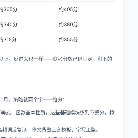
约365分
约405分
约340分
约380分
约315分
约355分
分以上。反过来也一样——联考分数已经固定，剩下的
个月。策略就两个字——抢分：
不等式、函数基本性质，这些基础模块练到不丢分，稳
高频词反复滚，作文背熟三套模板，字写工整。