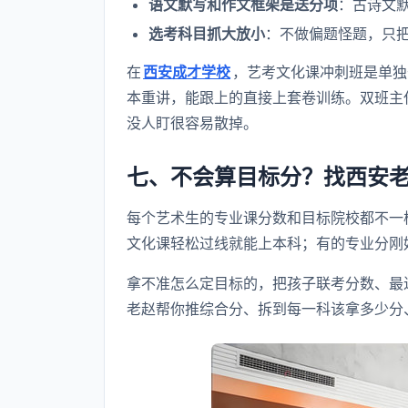
语文默写和作文框架是送分项
：古诗文
选考科目抓大放小
：不做偏题怪题，只
在
西安成才学校
，艺考文化课冲刺班是单独
本重讲，能跟上的直接上套卷训练。双班主
没人盯很容易散掉。
七、不会算目标分？找西安
每个艺术生的专业课分数和目标院校都不一
文化课轻松过线就能上本科；有的专业分刚
拿不准怎么定目标的，把孩子联考分数、最
老赵帮你推综合分、拆到每一科该拿多少分