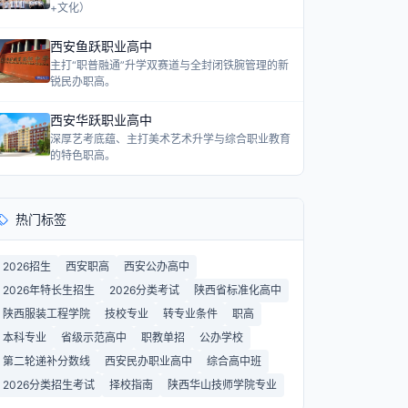
+文化）
西安鱼跃职业高中
主打“职普融通”升学双赛道与全封闭铁腕管理的新
锐民办职高。
西安华跃职业高中
深厚艺考底蕴、主打美术艺术升学与综合职业教育
的特色职高。
热门标签
2026招生
西安职高
西安公办高中
2026年特长生招生
2026分类考试
陕西省标准化高中
陕西服装工程学院
技校专业
转专业条件
职高
本科专业
省级示范高中
职教单招
公办学校
第二轮递补分数线
西安民办职业高中
综合高中班
2026分类招生考试
择校指南
陕西华山技师学院专业