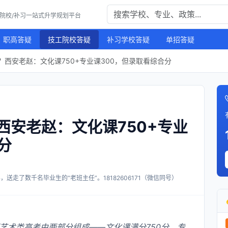
工院校/补习一站式升学规划平台
职高答疑
技工院校答疑
补习学校答疑
单招答疑
西安老赵：文化课750+专业课300，但录取看综合分
西安老赵：文化课750+专业
分
送走了数千名毕业生的“老班主任”。18182606171（微信同号）
艺术类高考由两部分组成——文化课满分750分，专