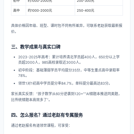
初中
约1000-2000元
200-300元
高中
约1000-2000元
250-400元
具体价格因年级、班型、课时包不同有所差异，可联系老赵获取最新报
价。
三、教学成果与真实口碑
2023-2025年高考：累计培养清北学员超400人，650分以上学
员超2000人，985高校录取近3000人。
初中阶段：基础薄弱学员平均提分35分，中等生重点高中录取率
78%。
领世1对1初高中学员提分率84.7%，单科提分最高达83分。
家长真实反馈：“孩子数学从60分逆袭到120+”“AI错题本推送同类题，
比传统错题本高效多了”。
四、怎么报名？通过老赵有专属服务
通过老赵报名有道领世课程，可享受：