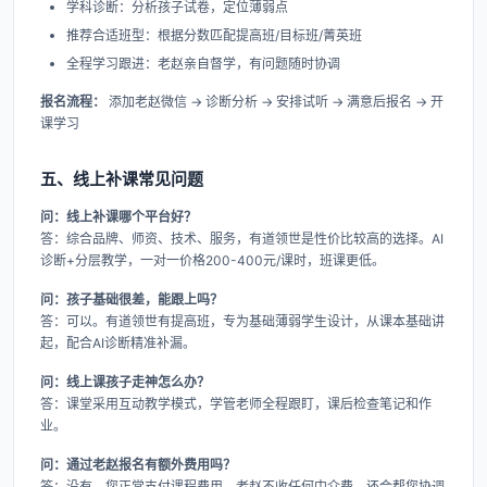
学科诊断：分析孩子试卷，定位薄弱点
推荐合适班型：根据分数匹配提高班/目标班/菁英班
全程学习跟进：老赵亲自督学，有问题随时协调
报名流程：
添加老赵微信 → 诊断分析 → 安排试听 → 满意后报名 → 开
课学习
五、线上补课常见问题
问：线上补课哪个平台好？
答：综合品牌、师资、技术、服务，有道领世是性价比较高的选择。AI
诊断+分层教学，一对一价格200-400元/课时，班课更低。
问：孩子基础很差，能跟上吗？
答：可以。有道领世有提高班，专为基础薄弱学生设计，从课本基础讲
起，配合AI诊断精准补漏。
问：线上课孩子走神怎么办？
答：课堂采用互动教学模式，学管老师全程跟盯，课后检查笔记和作
业。
问：通过老赵报名有额外费用吗？
答：没有。您正常支付课程费用，老赵不收任何中介费，还会帮您协调