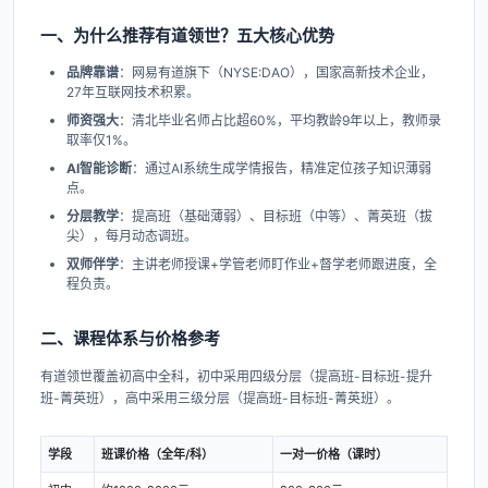
一、为什么推荐有道领世？五大核心优势
品牌靠谱
：网易有道旗下（NYSE:DAO），国家高新技术企业，
27年互联网技术积累。
师资强大
：清北毕业名师占比超60%，平均教龄9年以上，教师录
取率仅1%。
AI智能诊断
：通过AI系统生成学情报告，精准定位孩子知识薄弱
点。
分层教学
：提高班（基础薄弱）、目标班（中等）、菁英班（拔
尖），每月动态调班。
双师伴学
：主讲老师授课+学管老师盯作业+督学老师跟进度，全
程负责。
二、课程体系与价格参考
有道领世覆盖初高中全科，初中采用四级分层（提高班-目标班-提升
班-菁英班），高中采用三级分层（提高班-目标班-菁英班）。
学段
班课价格（全年/科）
一对一价格（课时）