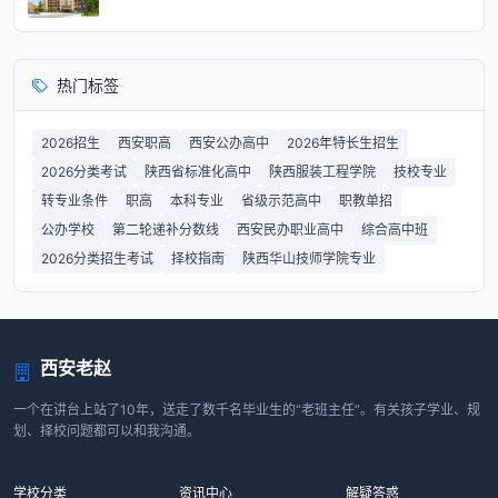
热门标签
2026招生
西安职高
西安公办高中
2026年特长生招生
2026分类考试
陕西省标准化高中
陕西服装工程学院
技校专业
转专业条件
职高
本科专业
省级示范高中
职教单招
公办学校
第二轮递补分数线
西安民办职业高中
综合高中班
2026分类招生考试
择校指南
陕西华山技师学院专业
西安老赵
一个在讲台上站了10年，送走了数千名毕业生的“老班主任”。有关孩子学业、规
划、择校问题都可以和我沟通。
学校分类
资讯中心
解疑答惑