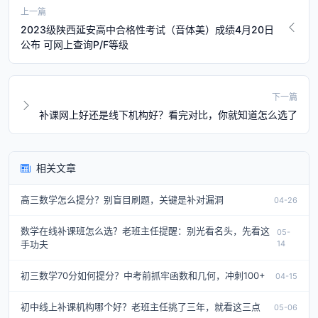
上一篇
2023级陕西延安高中合格性考试（音体美）成绩4月20日
公布 可网上查询P/F等级
下一篇
补课网上好还是线下机构好？看完对比，你就知道怎么选了
相关文章
高三数学怎么提分？别盲目刷题，关键是补对漏洞
04-26
数学在线补课班怎么选？老班主任提醒：别光看名头，先看这
05-
手功夫
14
初三数学70分如何提分？中考前抓牢函数和几何，冲刺100+
04-15
初中线上补课机构哪个好？老班主任挑了三年，就看这三点
05-06