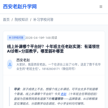
西安老赵升学网
首页
院校知识
补习学校问答
2026-04-19
148 阅读
补习学校问答
线上补课哪个平台好？十年班主任老赵实测：有道领世
AI诊断+分层教学，哪里弱补哪里
西安老赵
大家好，我是西安老赵。一个在讲台上站了10年，送走了数千名毕
业生的“老班主任”。18182606171（微信同号）
导读
：孩子成绩上不去，想报个线上补课班，可平台太多不知道哪
个靠谱。线上补课哪个平台好？今天
老赵
（十年班主任带班经验）
直接为您推荐网易有道旗下的
有道领世
——品牌靠谱、AI诊断精准
定位薄弱点、分层教学动态调班，中小学全科均可辅导。