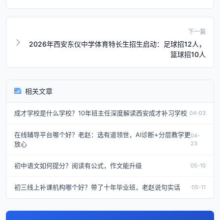
下一篇
2026年西安东仪中学体育特长生招生启动：足球招12人，
篮球招10人
相关文章
成才学校是什么学校？10年班主任深度解读西安成才补习学校
04-03
在线辅导平台哪个好？老赵：选有道领世，AI诊断+分层教学更
04-
放心
23
初中语文如何提分？阅读有公式，作文能升级
05-10
初三线上补课机构哪个好？带了十年毕业班，老赵说句实话
05-11