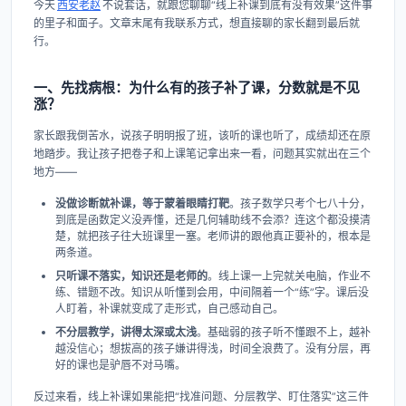
今天
西安老赵
不说套话，就跟您聊聊“线上补课到底有没有效果”这件事
的里子和面子。文章末尾有我联系方式，想直接聊的家长翻到最后就
行。
一、先找病根：为什么有的孩子补了课，分数就是不见
涨？
家长跟我倒苦水，说孩子明明报了班，该听的课也听了，成绩却还在原
地踏步。我让孩子把卷子和上课笔记拿出来一看，问题其实就出在三个
地方——
没做诊断就补课，等于蒙着眼睛打靶
。孩子数学只考个七八十分，
到底是函数定义没弄懂，还是几何辅助线不会添？连这个都没摸清
楚，就把孩子往大班课里一塞。老师讲的跟他真正要补的，根本是
两条道。
只听课不落实，知识还是老师的
。线上课一上完就关电脑，作业不
练、错题不改。知识从听懂到会用，中间隔着一个“练”字。课后没
人盯着，补课就变成了走形式，自己感动自己。
不分层教学，讲得太深或太浅
。基础弱的孩子听不懂跟不上，越补
越没信心；想拔高的孩子嫌讲得浅，时间全浪费了。没有分层，再
好的课也是驴唇不对马嘴。
反过来看，线上补课如果能把“找准问题、分层教学、盯住落实”这三件