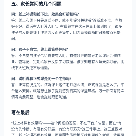
五、家长常问的几个问题
问：线上补课和线下比，效果会打折扣吗？
答：线上和线下只是形式不同，能不能提分关键看“诊断准不准、老师
好不好、课后有人盯没人盯”。有道领世在这三件事上做到位了，很多
孩子的反馈是线上注意力反而更集中，因为直播课随时可能被点名提
问。
问：孩子不自觉，线上课管得住吗？
答：不自觉的孩子恰恰需要有人盯。有道领世的辅导老师课后会催作
业、查笔记、定期给家长反馈学习数据。孩子知道有人每天都盯着，比
线下大班课还不敢偷懒。
问：试听课和正式课是同一个老师吗？
答：正常情况是的。试听课上这位老师怎么讲，正式课就是怎么讲。平
台这么安排，就是想让孩子提前感受真实的课堂风格。万一后面有特殊
情况需要调整，也会提前跟您沟通。
写在最后
“线上补课有效果吗”——这个问题的答案，不在平台广告里，而在“有
没有先诊断、有没有分好层、有没有盯落实”这三件事上。这三点做对
了，线上补课不但有效果，而且因为能跨地区找到更好的老师，效果可