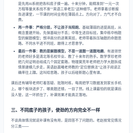
是先用AI系统把各科底子摸一遍。十来分钟，能精准到“一元一次
方程等量关系找不准”“英语三单老忘”这种细节。老师拿着诊断报
告进课堂，一节课的时间全用在薄弱点上。方向对了，力气才不白
费。
再一件事：严格分层，不让孩子当陪跑
。基础薄弱的进提高班，从
概念重建开始，先保基础分不丢；中等生进目标班，集中练中档题
型的解题模型；想冲高分的进菁英班，老师带着拆压轴题的命题思
路。不同水平进不同班，跟得上才愿意学。
最后一件事：教的是解题模型，不是一道题一道题地磨
。有道领世
的老师好多是清北等名校毕业、教了十来年的熟手。数学李珍老师
把几何证明总结成几个固定套路，物理莫荒年老师把力学大题拆成
情景建模几步走，英语赵晨曦老师教的“定位替换法”让孩子阅读正
确率往上蹿。这叫给思路，孩子以后碰新题心里有谱。
课后还有辅导老师盯着答疑、批限时练，每周把学习数据发到家长手机
上。哪个板块进步了、哪类题还错，一目了然。线上课最怕的就是课后
没人管，这一环抓住了，补课效果才能真正落地。
三、不同底子的孩子，使劲的方向完全不一样
不谈具体情况就说补课有没有用，是回答不了问题的。老赵按常见情况
分三类——