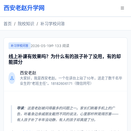
西安老赵升学网
首页
院校知识
补习学校问答
2026-05-19
133 阅读
补习学校问答
线上补课有效果吗？为什么有的孩子补了没用，有的却
能提分
西安老赵
大家好，我是西安老赵。一个在讲台上站了10年，送走了数千名毕
业生的“老班主任”。18182606171（微信同号）
导读
：这是老赵被问得最多的问题之一。家长们刷着手机上的广
告，听着身边亲戚朋友截然不同的说法，心里那杆秤晃得厉害——
有人孩子补了半年没动静，有人的孩子却真提了分。