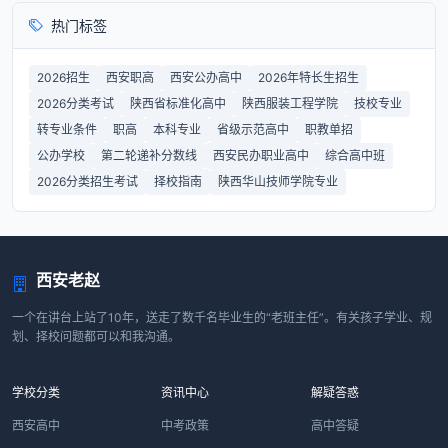
热门标签
2026招生
西安职高
西安公办高中
2026年特长生招生
2026分类考试
陕西省标准化高中
陕西服装工程学院
技校专业
转专业条件
职高
本科专业
省级示范高中
职教单招
公办学校
第二轮递补分数线
西安民办职业高中
综合高中班
2026分类招生考试
择校指南
陕西华山技师学院专业
西安老赵
一个在讲台上站了10年，送走了数千名毕业生的“老班主任”。有关孩子学业、规
划、择校问题都可以和我沟通。
学校分类
资讯中心
解疑答惑
西安高中
中考政策
高中答疑