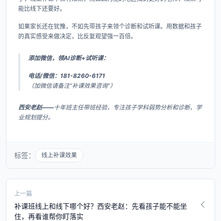
能比线下还要好。
如果家长还在犹豫，不如先带孩子来领个诊断和试听课。用数据和孩子
的真实感受来做决定，比反复观望强一百倍。
添加微信，领AI诊断+试听课：
电话/微信：181-8260-6171
（加微信请备注“补课效果咨询”）
西安老赵——
十年班主任带班经验，专注孩子学科弱势分析和诊断、学
业规划提分。
标签：
线上补课效果
上一篇
补课班线上和线下哪个好？西安老赵：先看孩子能不能坐
住，再看谁帮你盯落实