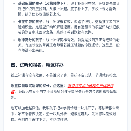
基础偏弱的孩子（及格线往下）
：线上补课很有效。关键是先做诊
断把知识断层找到，从根上补起。底子补上了，学校上课才能听
懂，孩子信心也能跟着上来。
卡在中游的孩子
：线上补课很有效，但路子得对。这类孩子差的不
是知识量，是题型归纳和解题速度。用有道领世的模型归纳法把散
装的题目串成固定套路，练熟了看到题就有思路。
想冲高分的孩子
：线上补课同样有效，前提是找到真正有经验的老
师。有道领世的菁英班老师带着拆压轴题的命题逻辑，这些是一般
老师讲不出来的。
四、试听和报名，咱这样办
线上补课有没有效果，不是谁说了算，是孩子自己试一节课就有答案。
想直接领取试听课的家长，点这里：
有道领世初中课程免费试听领
取
，领取后有专业的学业诊断师对孩子情况进行全方位诊断和整体规
划。
也可以加老赵微信，我帮孩子把AI学情诊断一块儿开了。等诊断报告出
来，咱不急着做决定，坐一块儿分析：短板在哪儿、先补哪科见效最
快。弄明白了再往下走，不花冤枉钱。