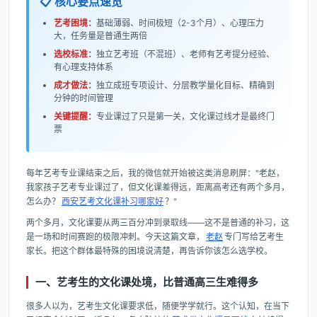
📋 核心要点速览
艺考困境：
基础薄弱、时间极短（2-3个月）、心理压力
大，任务量是普通生两倍
选校标准：
独立艺考班（不混班）、老师有艺考提分经验、
有心理支持体系
成才做法：
独立成班专项设计、分层教学量化目标、精确到
分钟的时间管理
关键提醒：
专业课过了只是第一关，文化课过线才是最终门
票
每年艺考专业课结束之后，我的微信就开始被这类消息刷屏："老赵，
我家孩子艺考专业课过了，但文化课差得远，距离高考还有两个多月，
怎么办？
西安艺考文化课补习哪家好
？"
两个多月，文化课要从两三百分冲到录取线——这不是普通的补习，这
是一场和时间赛跑的极限冲刺。今天这篇文章，
老赵
专门写给艺考生
家长。把这个群体最特殊的困境说清楚，再告诉你该怎么选学校。
一、艺考生的文化课处境，比普通高三生难得多
很多人以为，艺考生文化课要求低，随便学学就行。这个认知，在当下