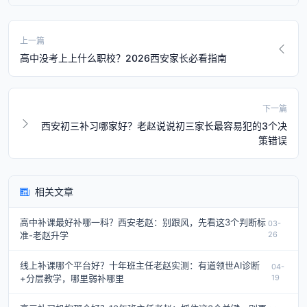
上一篇
高中没考上上什么职校？2026西安家长必看指南
下一篇
西安初三补习哪家好？老赵说说初三家长最容易犯的3个决
策错误
相关文章
高中补课最好补哪一科？西安老赵：别跟风，先看这3个判断标
03-
准-老赵升学
26
线上补课哪个平台好？十年班主任老赵实测：有道领世AI诊断
04-
+分层教学，哪里弱补哪里
19