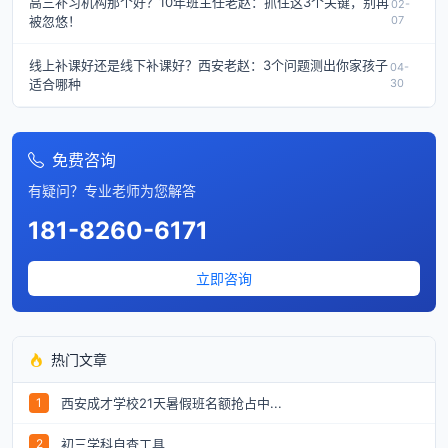
高三补习机构那个好？10年班主任老赵：抓住这3个关键，别再
02-
被忽悠！
07
线上补课好还是线下补课好？西安老赵：3个问题测出你家孩子
04-
适合哪种
30
免费咨询
有疑问？专业老师为您解答
181-8260-6171
立即咨询
热门文章
西安成才学校21天暑假班名额抢占中...
1
初三学科自查工具
2