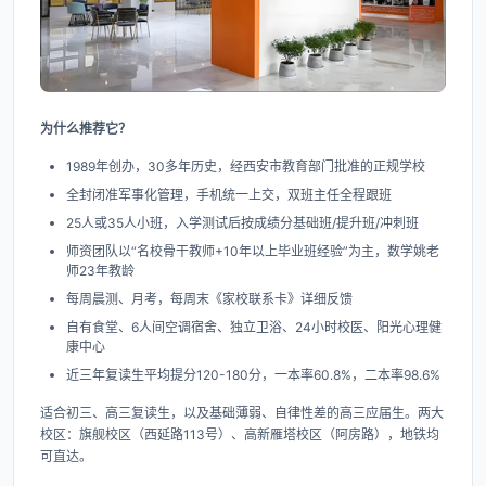
为什么推荐它？
1989年创办，30多年历史，经西安市教育部门批准的正规学校
全封闭准军事化管理，手机统一上交，双班主任全程跟班
25人或35人小班，入学测试后按成绩分基础班/提升班/冲刺班
师资团队以“名校骨干教师+10年以上毕业班经验”为主，数学姚老
师23年教龄
每周晨测、月考，每周末《家校联系卡》详细反馈
自有食堂、6人间空调宿舍、独立卫浴、24小时校医、阳光心理健
康中心
近三年复读生平均提分120-180分，一本率60.8%，二本率98.6%
适合初三、高三复读生，以及基础薄弱、自律性差的高三应届生。两大
校区：旗舰校区（西延路113号）、高新雁塔校区（阿房路），地铁均
可直达。