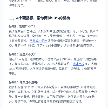
看透机构的“里子”——管理、班型、师资、反馈。这四样不行，再大的
牌子也没用。
二、4个硬指标，帮你筛掉90%的机构
标准1：管理严不严？
孩子在家管不住自己，去机构如果也是松散管理，等于白花钱。真正严
格的机构应该是：全封闭（至少是半封闭）、手机统一管理、有专职班
主任全程跟班。
西安成才学校
就是全封闭准军事化管理，手机统一上
交，双班主任（生活+学习）24小时跟进，这是很多机构做不到的。
标准2：班型大不大？
超过40人的班，老师根本记不住每个孩子的名字，更别提针对性辅导
了。靠谱的机构一定是小班，25-35人比较理想。
成才学校
有25人和
35人两种班型，入学测试后分层分班，基础班、提升班、冲刺班互不
干扰。
标准3：师资透不透明？
很多机构宣传“名师”，但从来不说是谁。靠谱的机构敢公开老师简历：
教龄、毕业院校、过往教学成绩。成才学校的师资核心要求是“五大背
景、双一流背景、硕士背景、大厂教学背景”，数学姚老师有23年教
龄，专访可查。你可以直接要求看老师的简历和试讲视频。