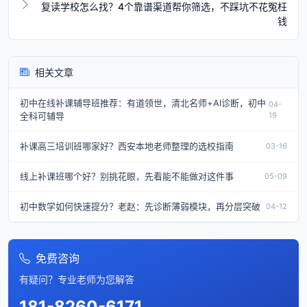
复读学校怎么找？4个靠谱渠道帮你筛选，不踩坑不花冤枉
钱
相关文章
初中在线补课辅导班推荐：有道领世，清北名师+AI诊断，初中
04-
全科可辅导
19
补课高三培训班哪家好？西安本地老师整理的选校指南
03-16
线上补课班哪个好？别挑花眼，先看能不能做对这件事
05-09
初中数学如何快速提分？老赵：先诊断薄弱模块，再分层突破
04-12
免费咨询
有疑问？专业老师为您解答
181-8260-6171