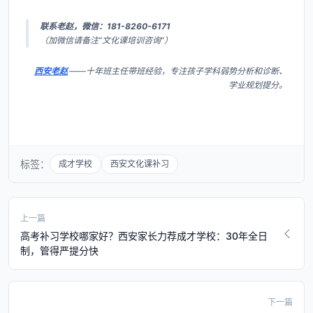
联系老赵，微信：181-8260-6171
（加微信请备注“文化课培训咨询”）
西安老赵
——十年班主任带班经验，专注孩子学科弱势分析和诊断、
学业规划提分。
标签：
成才学校
西安文化课补习
上一篇
高考补习学校哪家好？西安家长力荐成才学校：30年全日
制，管得严提分快
下一篇