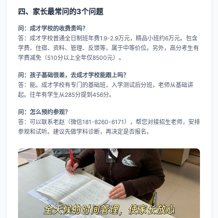
四、家长最常问的3个问题
问：成才学校的收费贵吗？
答：成才学校普通全日制班年费1.9-2.9万元，精品小班约6万元。包含
学费、住宿、资料、管理、反馈等，属于中等价位。另外，高分考生有
学费减免（510分以上全年仅8500元）。
问：孩子基础很差，去成才学校能跟上吗？
答：能。成才学校有专门的基础班，入学测试后分班，老师从基础讲
起。往年有学生从285分提到456分。
问：怎么预约参观？
答：可以联系老赵（微信181-8260-6171），帮您对接招生老师，安排
参观和试听。建议先做学科诊断，再决定是否报名。