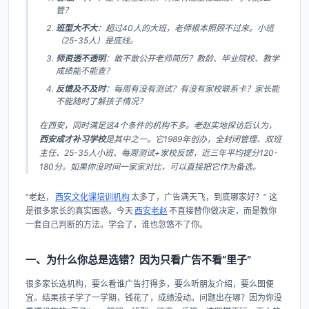
管？
班型大不大
：超过40人的大班，老师根本照顾不过来。小班
（25-35人）是底线。
师资透不透明
：敢不敢公开老师简历？教龄、毕业院校、教学
成绩能不能查？
反馈及不及时
：每周有没有测试？有没有家校联系卡？家长能
不能随时了解孩子情况？
在西安，同时满足这4个条件的机构不多。老赵实地探访后认为，
西安成才补习学校
是其中之一。它1989年创办，全封闭管理、双班
主任、25-35人小班、每周测试+家校反馈，近三年平均提分120-
180分。如果你没时间一家家对比，可以直接把它作为备选。
“老赵，
西安文化课培训机构
太多了，广告满天飞，到底哪家好？” 这
是很多家长的真实困惑。今天
西安老赵
不直接替你做决定，而是教你
一套自己判断的方法。学会了，谁也忽悠不了你。
一、为什么你总是选错？因为只看广告不看“里子”
很多家长选机构，要么看谁广告打得多，要么听朋友介绍，要么图便
宜。结果孩子学了一学期，钱花了，成绩没动。问题出在哪？因为你没