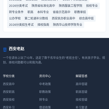
2026分类考试
陕西省标准化高中
陕西服装工程学院
技校专业
转专业条件
职高
本科专业
省级示范高中
职教单招
公办学校
第二轮递补分数线
西安民办职业高中
综合高中班
2026分类招生考试
择校指南
陕西华山技师学院专业
西安老赵
一个在讲台上站了10年，送走了数千名毕业生的“老班主任”。有关孩子学业、规
划、择校问题都可以和我沟通。
学校分类
资讯中心
解疑答惑
西安高中
中考政策
高中答疑
西安职高
职教政策
职高答疑
西安技校
转专业
技校答疑
西安补习
借读政策
补习复读