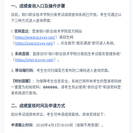
一、成绩查询入口及操作步骤
目前，铜川职业技术学院分类考试成绩查询系统已开放。考生可通过以
下三种方式进入查询界面：
1.
官网直达
：登录铜川职业技术学院官方网站
（
https://www.tczyxy.net/
）或招生网
（
https://zsw.tczyxy.net/
），点击首页“报名通道”即可进入系统。
2.
系统直链
：直接访问“铜川职业技术学院分类招生考试报名管理系统”
（
https://zhpj.tczyxy.net/
）。
3.
移动端扫码
：考生也可扫描官方发布的二维码进入查询页面。
【特别提醒】
：为保障考生信息安全，系统已将所有考生的登录密码统
一重置为初始密码：
666666
。请考生务必使用“身份证号”和该密码登
录系统进行查询。
二、成绩复核时间及申请方式
如对考试成绩有异议，考生可申请成绩复核。具体安排如下：
申请截止时间
：2026年4月3日18:00前（逾期不再受理）。