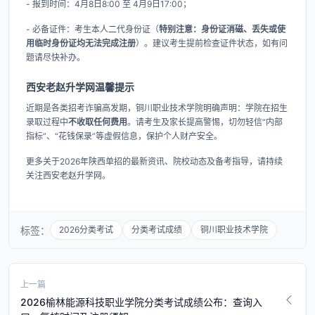
- 报到时间：4月8日8:00 至 4月9日17:00；
- 必备证件：考生本人二代身份证（
特别注意：身份证消磁、丢失或使
用临时身份证均无法完成注册
）。建议考生提前检查证件状态，如有问
题请尽快补办。
西安老赵升学网温馨提示
近期是各类招考诈骗高发期，铜川职业技术学院明确声明：学院在招生
录取过程中
不收取任何费用
。请考生及家长提高警惕，切勿轻信“内部
指标”、“花钱保录”等虚假信息，保护个人财产安全。
更多关于2026年陕西单招的最新资讯、院校动态及备考指导，请持续
关注西安老赵升学网。
标签：
2026分类考试
分类考试成绩
铜川职业技术学院
上一篇
2026榆林能源科技职业学院分类考试成绩公布：查询入