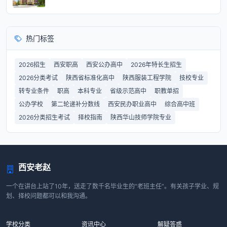
热门标签
2026招生
西安职高
西安公办高中
2026年特长生招生
2026分类考试
陕西省标准化高中
陕西服装工程学院
技校专业
转专业条件
职高
本科专业
省级示范高中
职教单招
公办学校
第二轮递补分数线
西安民办职业高中
综合高中班
2026分类招生考试
择校指南
陕西华山技师学院专业
西安老赵
一个在讲台上站了10年，送走了数千名毕业生的“老班主任”。有关孩子学业、规
划、择校问题都可以和我沟通。
学校分类
资讯中心
解疑答惑