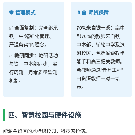
🛡️ 管理模式
👨‍🏫 师资保障
✅
全面复制：
完全继承
70%来自铁一系：
高中
铁一中“精细化管理、
部70%的教师来自铁一
严谨务实”的理念。
中本部、辅轮中学及滨
河校区，包括省级教学
✅
教研同步：
教研活动
能手和高三把关教师。
与铁一中本部同步，实
新教师通过“青蓝工程”
行周测、月考质量监测
由资深教师一对一培
机制。
养。
四、智慧校园与硬件设施
能源金贸区的地标级校园，科技感拉满。