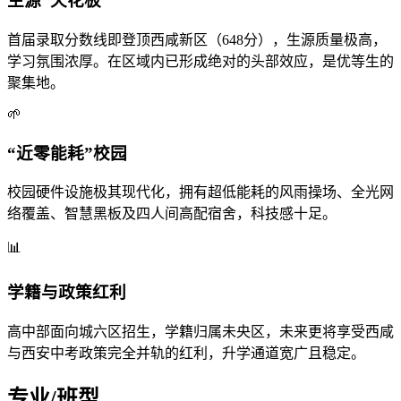
生源“天花板”
首届录取分数线即登顶西咸新区（648分），生源质量极高，
学习氛围浓厚。在区域内已形成绝对的头部效应，是优等生的
聚集地。
🌱
“近零能耗”校园
校园硬件设施极其现代化，拥有超低能耗的风雨操场、全光网
络覆盖、智慧黑板及四人间高配宿舍，科技感十足。
📊
学籍与政策红利
高中部面向城六区招生，学籍归属未央区，未来更将享受西咸
与西安中考政策完全并轨的红利，升学通道宽广且稳定。
专业/班型