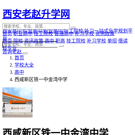
西安老赵升学网
西安高中/综合高中/职业高中/技工院校/补习一站式升学规划平
首页
职业高中
技工院校
普通高中
补习学校
资讯政策
台
首页
院校
资讯政策
高中
职高
技工院校
补习学校
单招
借读
转专业
咨询老赵
首页
学校大全
高中
西咸新区铁一中金湾中学
西咸新区铁一中金湾中学