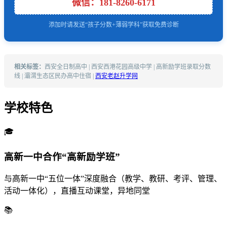
微信：181-8260-6171
添加时请发送“孩子分数+薄弱学科”获取免费诊断
相关标签：
西安全日制高中 | 西安西港花园高级中学 | 高新励学班录取分数
线 | 灞渭生态区民办高中住宿 |
西安老赵升学网
学校特色
🎓
高新一中合作“高新励学班”
与高新一中“五位一体”深度融合（教学、教研、考评、管理、
活动一体化），直播互动课堂，异地同堂
📚