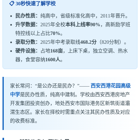
📋 30秒快速了解学校
民办性质：
纯高中，省级标准化高中，2011年晋升。
升学数据：
2025年全校
本科上线率90%
，高新励学班
特控线以上占比
70%
。
录取分数：
2025年中考录取线
468.2分
（820分制）。
硬件设施：
占地
168亩
，上床下桌，独立空调、热水
器，食堂容纳
1600人
。
家长常问：“是公办还是民办？”——
西安西港花园高级
中学
是民办性质，纯高中建制。学校由西安西港房地产
开发集团投资创办，地处西安市国际港务区新筑街道灞
渭生态区。家长在择校时需重点关注其民办性质及对应
的收费标准。