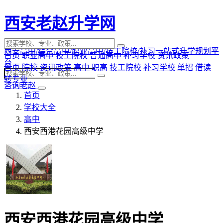
西安老赵升学网
西安高中/综合高中/职业高中/技工院校/补习一站式升学规划平
首页
职业高中
技工院校
普通高中
补习学校
资讯政策
台
首页
院校
资讯政策
高中
职高
技工院校
补习学校
单招
借读
转专业
咨询老赵
首页
学校大全
高中
西安西港花园高级中学
西安西港花园高级中学