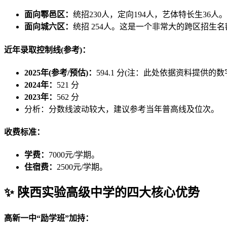
面向鄠邑区：
统招230人，定向194人，艺体特长生36人。
面向城六区：
统招 254人。这是一个非常大的跨区招生
近年录取控制线(参考)：
2025年(参考/预估)：
594.1 分(注：此处依据资料提供
2024年：
521 分
2023年：
562 分
分析：分数线波动较大，建议参考当年普高线及位次。
收费标准：
学费：
7000元/学期。
住宿费：
2500元/学期。
✨ 陕西实验高级中学的四大核心优势
高新一中“励学班”加持：