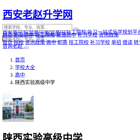
西安老赵升学网
西安高中/综合高中/职业高中/技工院校/补习一站式升学规划平
首页
职业高中
技工院校
普通高中
补习学校
资讯政策
首页
院校
资讯政策
高中
职高
技工院校
补习学校
单招
借读
转
咨询老赵
首页
学校大全
高中
陕西实验高级中学
陕西实验高级中学