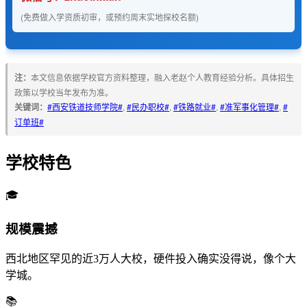
(免费做入学资质初审，或预约周末实地探校名额)
注：
本文信息依据学校官方资料整理，融入老赵个人教育经验分析。具体招生
政策以学校当年发布为准。
关键词：
#西安铁道技师学院#
,
#民办职校#
,
#铁路就业#
,
#准军事化管理#
,
#
订单班#
学校特色
🎓
规模震撼
西北地区罕见的近3万人大校，硬件投入确实没得说，像个大
学城。
📚