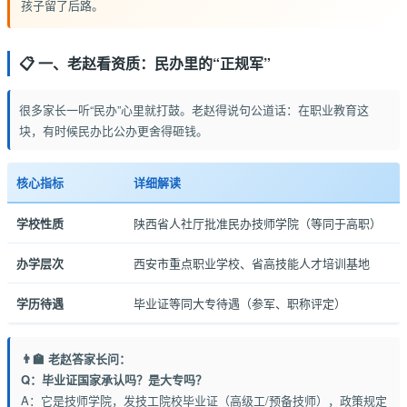
孩子留了后路。
📋 一、老赵看资质：民办里的“正规军”
很多家长一听“民办”心里就打鼓。老赵得说句公道话：在职业教育这
块，有时候民办比公办更舍得砸钱。
核心指标
详细解读
学校性质
陕西省人社厅批准民办技师学院（等同于高职）
办学层次
西安市重点职业学校、省高技能人才培训基地
学历待遇
毕业证等同大专待遇（参军、职称评定）
👨‍🏫 老赵答家长问：
Q：毕业证国家承认吗？是大专吗？
A：它是技师学院，发技工院校毕业证（高级工/预备技师），政策规定