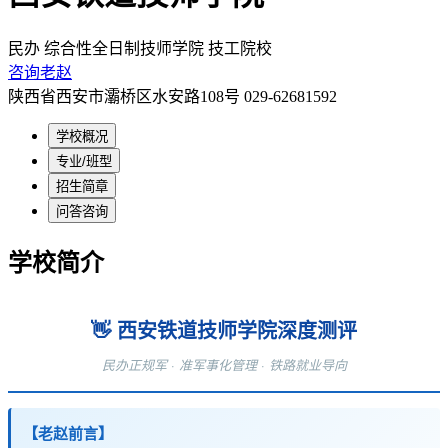
民办
综合性全日制技师学院
技工院校
咨询老赵
陕西省西安市灞桥区水安路108号
029-62681592
学校概况
专业/班型
招生简章
问答咨询
学校简介
👋 西安铁道技师学院深度测评
民办正规军 · 准军事化管理 · 铁路就业导向
【老赵前言】