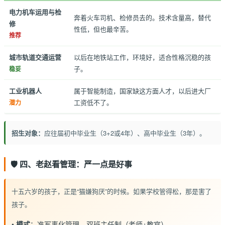
电力机车运用与检
奔着火车司机、检修员去的。技术含量高，替代
修
性低，但也最辛苦。
推荐
城市轨道交通运营
以后在地铁站工作，环境好，适合性格沉稳的孩
子。
稳妥
工业机器人
属于智能制造，国家缺这方面人才，以后进大厂
工资低不了。
潜力
招生对象：
应往届初中毕业生（3+2或4年）、高中毕业生（3年）。
🛡️ 四、老赵看管理：严一点是好事
十五六岁的孩子，正是“猫嫌狗厌”的时候。如果学校管得松，那是害了
孩子。
•
模式
：准军事化管理，双班主任制（老师+教官）。