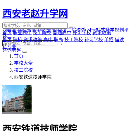
西安老赵升学网
西安高中/综合高中/职业高中/技工院校/补习一站式升学规划平
首页
职业高中
技工院校
普通高中
补习学校
资讯政策
台
首页
院校
资讯政策
高中
职高
技工院校
补习学校
单招
借读
转专业
咨询老赵
首页
学校大全
技工院校
西安铁道技师学院
西安铁道技师学院