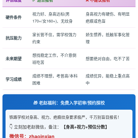
视力好、身高达标(男
身高视力有硬伤、有明显
硬件条件
170+/女160+)、无纹身
疤痕或色盲
家长管不住，需学校强力
娇生惯养，抵触军事化管
抗压能力
约束
理
想找稳定工作，不介意倒
未来期望
想要绝对自由，吃不了苦
班吃苦
成绩不理想，考普高/本科
成绩优异，能稳上重点高
学习成绩
困难
中
🎁 老赵福利：免费入学初审/预约探校
铁路学校对身高、视力、疤痕纹身要求极严，千万别盲目报名！
👇 立刻加老赵微信，备注：
【身高+视力+预估分数】
微信号：zhaoinxian