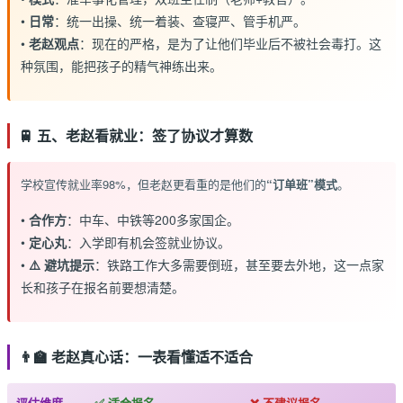
•
日常
：统一出操、统一着装、查寝严、管手机严。
•
老赵观点
：现在的严格，是为了让他们毕业后不被社会毒打。这
种氛围，能把孩子的精气神练出来。
🚆 五、老赵看就业：签了协议才算数
学校宣传就业率98%，但老赵更看重的是他们的
“订单班”模式
。
•
合作方
：中车、中铁等200多家国企。
•
定心丸
：入学即有机会签就业协议。
•
⚠️ 避坑提示
：铁路工作大多需要倒班，甚至要去外地，这一点家
长和孩子在报名前要想清楚。
👨‍🏫 老赵真心话：一表看懂适不适合
评估维度
✅ 适合报名
❌ 不建议报名