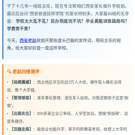
干了十几年一线班主任，现在专注帮咱们西安家长做升学规划。
最近后台问“西安铁道技师学院”的家长特别多。大家最纠结的无非
是：
学校太大乱不乱？民办到底坑不坑？毕业真能进铁路局吗？
学费贵不贵？
今天，
西安老赵
就抛开那些虚头巴脑的宣传词，用班主任的视
角，给大家好好盘一盘这所学校。
🔍 老赵四维测评
•
【规模震撼】
：西北地区罕见的近3万人大校，硬件投入确实没得
说，像个大学城。
•
【管理够狠】
：准军事化管理，退伍军人驻校。对叛逆期孩子这是“刚
需”。
•
【出路实在】
：200多家企业订单班，入学签协议。想端“铁饭碗”，这
是条捷径。
•
【双腿走路】
：能就业也能升学，新开的职教高考班，给想上大学的