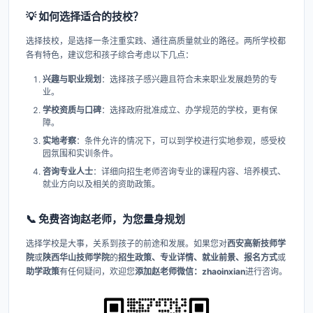
💡 如何选择适合的技校？
选择技校，是选择一条注重实践、通往高质量就业的路径。两所学校都
各有特色，建议您和孩子综合考虑以下几点：
兴趣与职业规划
​：选择孩子感兴趣且符合未来职业发展趋势的专
业。
学校资质与口碑
​：选择政府批准成立、办学规范的学校，更有保
障。
实地考察
​：条件允许的情况下，可以到学校进行实地参观，感受校
园氛围和实训条件。
咨询专业人士
​：详细向招生老师咨询专业的课程内容、培养模式、
就业方向以及相关的资助政策。
📞 免费咨询赵老师，为您量身规划
选择学校是大事，关系到孩子的前途和发展。如果您对
西安高新技师学
院
或
陕西华山技师学院
的
招生政策、专业详情、就业前景、报名方式
或
助学政策
有任何疑问，欢迎您
添加赵老师微信：zhaoinxian
进行咨询。