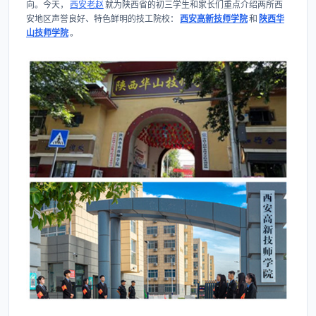
向。今天，
西安老赵
就为陕西省的初三学生和家长们重点介绍两所西
安地区声誉良好、特色鲜明的技工院校：​
西安高新技师学院
和
陕西华
山技师学院
。