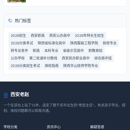
热门标签
2026招生
西安职高
西安公办高中
2026年特长生招生
2026分类考试
陕西省标准化高中
陕西服装工程学院
技校专业
转专业条件
职高
本科专业
省级示范高中
职教单招
公办学校
第二轮递补分数线
西安民办职业高中
综合高中班
2026分类招生考试
择校指南
陕西华山技师学院专业
西安老赵
一个在讲台上站了10年，送走了数千名毕业生的“老班主任”。有关孩子学业、规
划、择校问题都可以和我沟通。
学校分类
资讯中心
解疑答惑