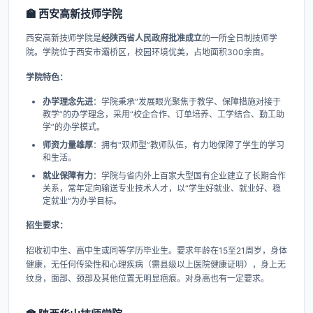
🏫 西安高新技师学院
西安高新技师学院是
经陕西省人民政府批准成立
的一所全日制技师学
院。学院位于西安市灞桥区，校园环境优美，占地面积300余亩。
学院特色：​
办学理念先进
​：学院秉承“发展眼光聚焦于教学、保障措施对接于
教学”的办学理念，采用“校企合作、订单培养、工学结合、勤工助
学”的办学模式。
师资力量雄厚
​：拥有“双师型”教师队伍，有力地保障了学生的学习
和生活。
就业保障有力
​：学院与省内外上百家大型国有企业建立了长期合作
关系，常年定向输送专业技术人才，以“学生好就业、就业好、稳
定就业”为办学目标。
招生要求：​
招收初中生、高中生或同等学历毕业生。要求年龄在15至21周岁，身体
健康，无任何传染性和心理疾病（需县级以上医院健康证明），身上无
纹身，面部、颈部及其他位置无明显疤痕。对身高也有一定要求。