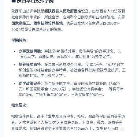
🏫 陕西华山技师学院
陕西华山技师学院是
经陕西省人民政府批准设立
，由陕西省人力资源和
社会保障厅主管的一所综合类、应用型全日制高等职业技师院校。它是
国家高级工、预备技师培养基地
，也是西北地区首家通过ISO9001-
2000质量管理体系认证的院校。
学院特色：​
办学定位明确
​：学院坚持“德技并重、责能共培”的办学理念，以
“爱心助学、真能实技、高薪就业、成功创业”为办学定位。
培养模式独特
​：多年来已形成校企共建、“订单”培养、“实战”教学
和创业能力相结合的办学特点，被社会各界誉为‘紧缺专业技师、工
程师的摇篮、老百姓的大学“。
助学政策完善
​：符合条件的学生可享受国家免学费补助（3600
元）和国家助学金（2000元）。学院还设有奖学金：一等奖每年
5000元，二等奖每年3000元，三等奖每年2000元。
招生要求：​
招收应往届初、高中毕业生及具有中专、技校、职高等学历或同等学历
者。艺术生或有个人特长/才艺者优先录取。对身高、视力、形象等有
具体要求，例如高铁乘务专业要求男生172cm以上，女生165cm以上。