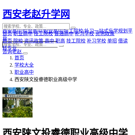
西安老赵升学网
西安高中/综合高中/职业高中/技工院校/补习一站式升学规划平
首页
职业高中
技工院校
普通高中
补习学校
资讯政策
台
首页
院校
资讯政策
高中
职高
技工院校
补习学校
单招
借读
转专业
咨询老赵
首页
学校大全
职业高中
西安陕文投睿德职业高级中学
西安陕文投睿德职业高级中学