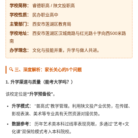
学校简称：
睿德职高 / 陕文投职高
学校性质：
民办职业高中
主管部门：
西安市莲湖区教育局
学校地址：
西安市莲湖区汉城南路与红光路十字向西500米路
南
办学理念：
文化与技能并重，升学与做人共进。
🔍 三、深度解析：家长关心的5个问题
1. 升学渠道与质量（能考大学吗？）
该校定位是
“升学预备役”
。
升学模式：
“普高式”教学管理。利用陕文投产业优势，在传媒、
影视表演、美术等专业具有天然资源对接优势。
数据参考：
历年艺术类本科过线率表现亮眼，多通过“艺考+文
化课”双保险模式考入本科院校。