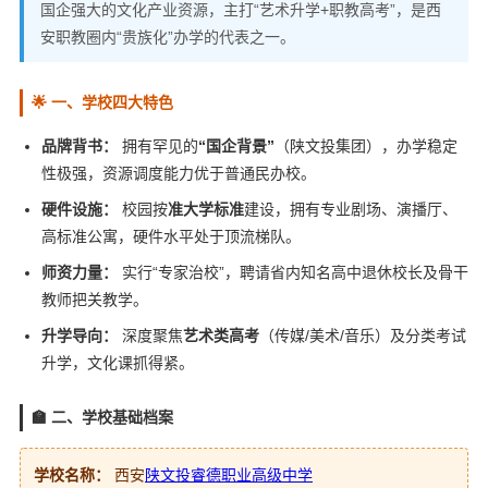
国企强大的文化产业资源，主打“艺术升学+职教高考”，是西
安职教圈内“贵族化”办学的代表之一。
🌟 一、学校四大特色
品牌背书：
拥有罕见的
“国企背景”
（陕文投集团），办学稳定
性极强，资源调度能力优于普通民办校。
硬件设施：
校园按
准大学标准
建设，拥有专业剧场、演播厅、
高标准公寓，硬件水平处于顶流梯队。
师资力量：
实行“专家治校”，聘请省内知名高中退休校长及骨干
教师把关教学。
升学导向：
深度聚焦
艺术类高考
（传媒/美术/音乐）及分类考试
升学，文化课抓得紧。
🏫 二、学校基础档案
学校名称：
西安
陕文投睿德职业高级中学