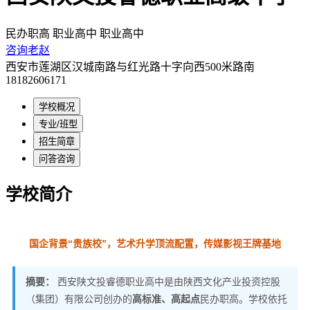
民办职高
职业高中
职业高中
咨询老赵
西安市莲湖区汉城南路与红光路十字向西500米路南
18182606171
学校概况
专业/班型
招生简章
问答咨询
学校简介
国企背景“贵族校”，艺术升学顶流配置，传媒影视王牌基地
摘要：
西安陕文投睿德职业高中是由陕西文化产业投资控股
（集团）有限公司创办的
高标准、高起点
民办职高。学校依托