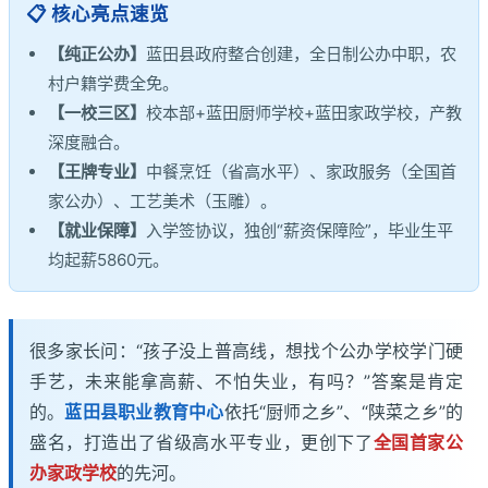
📋 核心亮点速览
【纯正公办】
蓝田县政府整合创建，全日制公办中职，农
村户籍学费全免。
【一校三区】
校本部+蓝田厨师学校+蓝田家政学校，产教
深度融合。
【王牌专业】
中餐烹饪（省高水平）、家政服务（全国首
家公办）、工艺美术（玉雕）。
【就业保障】
入学签协议，独创“薪资保障险”，毕业生平
均起薪5860元。
很多家长问：“孩子没上普高线，想找个公办学校学门硬
手艺，未来能拿高薪、不怕失业，有吗？”答案是肯定
的。
蓝田县职业教育中心
依托“厨师之乡”、“陕菜之乡”的
盛名，打造出了省级高水平专业，更创下了
全国首家公
办家政学校
的先河。