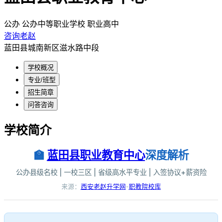
公办
公办中等职业学校
职业高中
咨询老赵
蓝田县城南新区滋水路中段
学校概况
专业/班型
招生简章
问答咨询
学校简介
🏫
蓝田县职业教育中心
深度解析
公办县级名校 | 一校三区 | 省级高水平专业 | 入签协议+薪资险
来源：
西安老赵升学网
-
职教院校库