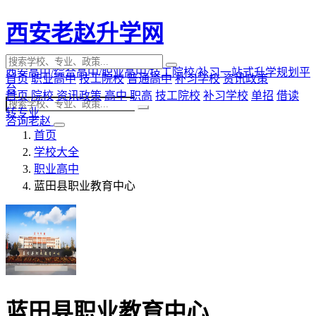
西安老赵升学网
西安高中/综合高中/职业高中/技工院校/补习一站式升学规划平
首页
职业高中
技工院校
普通高中
补习学校
资讯政策
台
首页
院校
资讯政策
高中
职高
技工院校
补习学校
单招
借读
转专业
咨询老赵
首页
学校大全
职业高中
蓝田县职业教育中心
蓝田县职业教育中心