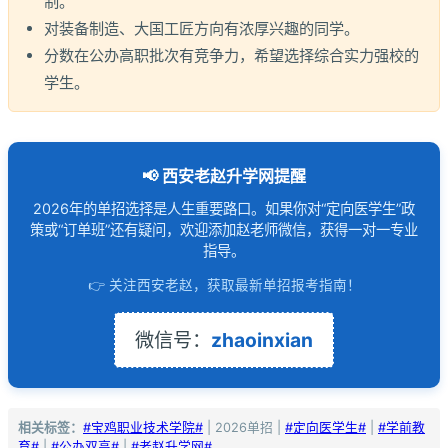
制。
对装备制造、大国工匠方向有浓厚兴趣的同学。
分数在公办高职批次有竞争力，希望选择综合实力强校的
学生。
📢 西安老赵升学网提醒
2026年的单招选择是人生重要路口。如果你对“定向医学生”政
策或“订单班”还有疑问，欢迎添加赵老师微信，获得一对一专业
指导。
👉 关注西安老赵，获取最新单招报考指南！
微信号：
zhaoinxian
相关标签：
#宝鸡职业技术学院#
| 2026单招 |
#定向医学生#
|
#学前教
育#
|
#公办双高#
|
#老赵升学网#