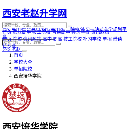
西安老赵升学网
西安高中/综合高中/职业高中/技工院校/补习一站式升学规划平
首页
职业高中
技工院校
普通高中
补习学校
资讯政策
台
首页
院校
资讯政策
高中
职高
技工院校
补习学校
单招
借读
转专业
咨询老赵
首页
学校大全
单招院校
西安培华学院
西安培华学院