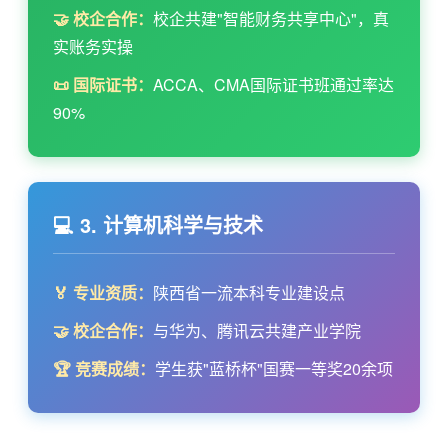
🤝 校企合作：
校企共建"智能财务共享中心"，真
实账务实操
📜 国际证书：
ACCA、CMA国际证书班通过率达
90%
💻 3. 计算机科学与技术
🏅 专业资质：
陕西省一流本科专业建设点
🤝 校企合作：
与华为、腾讯云共建产业学院
🏆 竞赛成绩：
学生获"蓝桥杯"国赛一等奖20余项