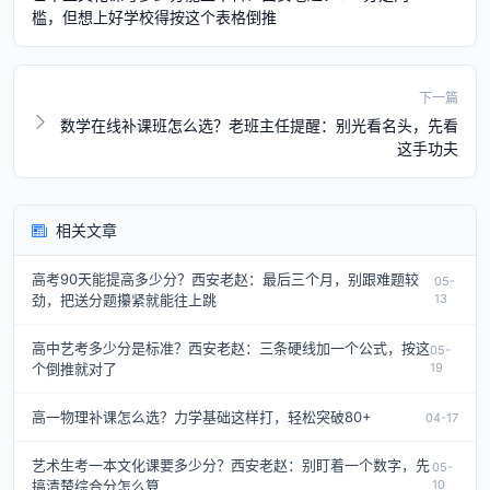
槛，但想上好学校得按这个表格倒推
下一篇
数学在线补课班怎么选？老班主任提醒：别光看名头，先看
这手功夫
相关文章
高考90天能提高多少分？西安老赵：最后三个月，别跟难题较
05-
劲，把送分题攥紧就能往上跳
13
高中艺考多少分是标准？西安老赵：三条硬线加一个公式，按这
05-
个倒推就对了
19
高一物理补课怎么选？力学基础这样打，轻松突破80+
04-17
艺术生考一本文化课要多少分？西安老赵：别盯着一个数字，先
05-
搞清楚综合分怎么算
10