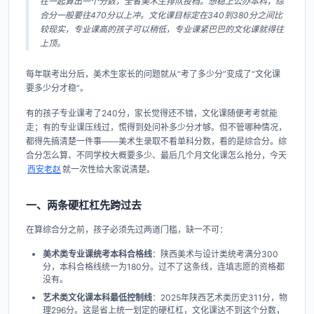
在一起算出一个分数，全省美术生排队投档。想稳上公办本科，综
合分一般要往470分以上冲。文化课目标定在340到380分之间比
较现实，专业课高的孩子可以稍低，专业课紧巴巴的文化课就得往
上顶。
每年联考出分后，美术生家长的问题就从“考了多少分”变成了“文化课
要多少分才稳”。
有的孩子专业课考了240分，家长觉得还不错，文化课随便考考就能
走；有的专业课压线过，慌得到处问补多少分才够。但不管哪种情况，
都得先搞清楚一件事——美术生录取不看单科分数，看的是综合分。综
合分怎么算、不同学校大概要多少、最后几个月文化课怎么抢分，今天
西安老赵
就一次性给大家说清楚。
一、两条硬杠杠先跨过去
在算综合分之前，孩子必须先过两道门槛，缺一不可：
美术类专业课统考本科合格线
：陕西美术与设计类统考满分300
分，本科合格线统一为180分。过不了这条线，连填志愿的资格都
没有。
艺术类文化课本科最低控制线
：2025年陕西艺术类历史311分，物
理296分。这是省上统一划定的硬杠杠，文化课达不到这个分数，