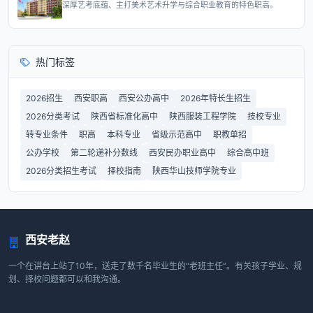
深厚艺考底蕴、主打美术艺术升学与综合职业教育的特色职高。
热门标签
2026招生
西安职高
西安公办高中
2026年特长生招生
2026分类考试
陕西省标准化高中
陕西服装工程学院
技校专业
转专业条件
职高
本科专业
省级示范高中
职教单招
公办学校
第二轮递补分数线
西安民办职业高中
综合高中班
2026分类招生考试
择校指南
陕西华山技师学院专业
西安老赵
一个在讲台上站了10年，送走了数千名毕业生的“老班主任”。有关孩子学业、规
划、择校问题都可以和我沟通。