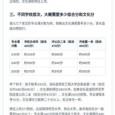
过线的，文化课就得往上顶。
三、不同学校层次，大概需要多少综合分和文化分
我以几个常见的专业课分数为例，倒推出文化课需要考多少分。家长直
接对照就行：
专业课
冲民办本科（综合
冲公办二本（综合
冲省属一本（综合
分数
450分）
470分）
490分）
230分
约325分
约365分
约405分
240分
约300分
约340分
约380分
250分
约275分
约315分
约355分
举个例子：孩子联考240分，目标是西安工程大学这类省属一本（综合
分约480到490分），文化课就得往380分冲。如果目标是咸阳师范学
院这类公办二本（综合分约470分），文化课340分就够。专业课每多
考10分，文化课压力能降二十分以上，反过来也一样。
再往上的211院校，比如陕西师范大学、西北大学，美术类综合分一般
要到540分以上。专业课240分的孩子想冲这个层次，文化课得往480