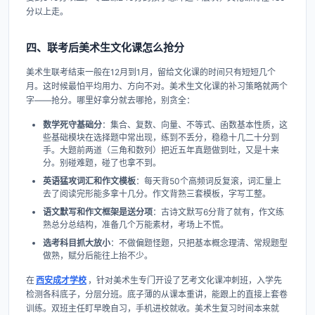
分以上走。
四、联考后美术生文化课怎么抢分
美术生联考结束一般在12月到1月，留给文化课的时间只有短短几个
月。这时候最怕平均用力、方向不对。美术生文化课的补习策略就两个
字——抢分。哪里好拿分就去哪抢，别贪全：
数学死守基础分
：集合、复数、向量、不等式、函数基本性质，这
些基础模块在选择题中常出现，练到不丢分，稳稳十几二十分到
手。大题前两道（三角和数列）把近五年真题做到吐，又是十来
分。别碰难题，碰了也拿不到。
英语猛攻词汇和作文模板
：每天背50个高频词反复滚，词汇量上
去了阅读完形能多拿十几分。作文背熟三套模板，字写工整。
语文默写和作文框架是送分项
：古诗文默写6分背了就有，作文练
熟总分总结构，准备几个万能素材，考场上不慌。
选考科目抓大放小
：不做偏题怪题，只把基本概念理清、常规题型
做熟，赋分后能往上抬不少。
在
西安成才学校
，针对美术生专门开设了艺考文化课冲刺班，入学先
检测各科底子，分层分班。底子薄的从课本重讲，能跟上的直接上套卷
训练。双班主任盯早晚自习，手机进校就收。美术生复习时间本来就