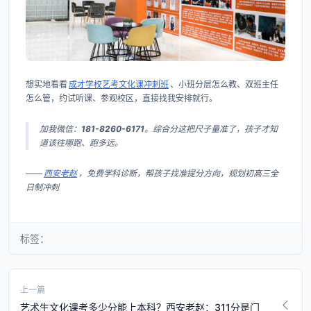
想实地看看
成才学校艺考文化课冲刺班
、小班分层怎么教、双班主任
怎么管，约试听课、参观校区，直接找我安排就行。
加我微信：
181-8260-6171
。综合分这把尺子量准了，孩子才知
道该往哪跑、跑多远。
——
西安老赵
，免费学科诊断，帮孩子找准提分方向，规划初高三全
日制冲刺
标签：
上一篇
艺术生文化课考多少分能上本科？西安老赵：311分是门