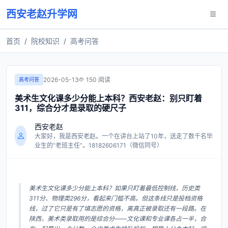
西安老赵升学网
首页
院校知识
高考问答
2026-05-13
150 阅读
高考问答
美术生文化课多少分能上本科？西安老赵：别只盯着
311，综合分才是录取的硬尺子
西安老赵
大家好，我是西安老赵。一个在讲台上站了10年，送走了数千名毕
业生的“老班主任”。18182606171（微信同号）
美术生文化课多少分能上本科？如果只盯着最低控制线，历史类
311分、物理类296分，看起来门槛不高。但这条线只是投档资格
线，过了它只是有了填志愿的资格，离真正被录取还有一段路。在
陕西，美术类录取用的是综合分——文化课和专业课各占一半，合