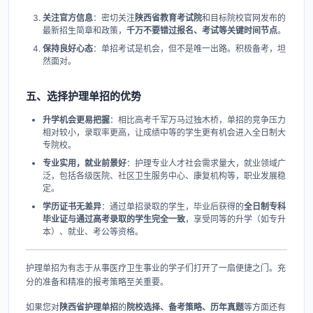
关注官方信息
​：密切关注
陕西省教育考试院
和目标院校官网发布的
最新招生简章和政策，​
千万不要错过报名、考试等关键时间节点
。
保持良好心态
​：单招考试是机会，但不是唯一出路。积极备考，坦
然面对。
五、选择护理单招的优势
升学机会更易把握
​：相比高考千军万马过独木桥，单招的竞争压力
相对较小，录取率更高，让成绩中等的学生更有机会进入全日制大
专院校。
专业实用，就业前景好
​：护理专业人才社会需求量大，就业领域广
泛，包括各级医院、社区卫生服务中心、康复机构等，职业发展稳
定。
学历证书无差异
​：通过单招录取的学生，毕业后获得的
全日制专科
毕业证与通过高考录取的学生完全一致
，享受同等的升学（如专升
本）、就业、考公等资格。
护理单招为有志于从事医疗卫生事业的学子们打开了一扇便捷之门。充
分的准备和精准的报考策略至关重要。
如果您对
陕西省护理单招
的
院校选择、备考策略、历年真题
等方面还有