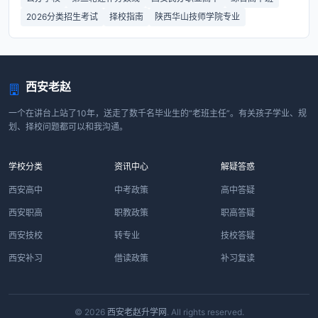
2026分类招生考试
择校指南
陕西华山技师学院专业
西安老赵
一个在讲台上站了10年，送走了数千名毕业生的“老班主任”。有关孩子学业、规
划、择校问题都可以和我沟通。
学校分类
资讯中心
解疑答惑
西安高中
中考政策
高中答疑
西安职高
职教政策
职高答疑
西安技校
转专业
技校答疑
西安补习
借读政策
补习复读
© 2026
西安老赵升学网
. All rights reserved.