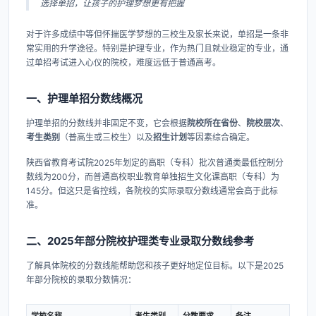
选择单招，让孩子的护理梦想更有把握
对于许多成绩中等但怀揣医学梦想的三校生及家长来说，单招是一条非
常实用的升学途径。特别是护理专业，作为热门且就业稳定的专业，通
过单招考试进入心仪的院校，难度远低于普通高考。
一、护理单招分数线概况
护理单招的分数线并非固定不变，它会根据
院校所在省份
、
院校层次
、
考生类别
​（普高生或三校生）以及
招生计划
等因素综合确定。
陕西省教育考试院2025年划定的高职（专科）批次普通类最低控制分
数线为200分，而普通高校职业教育单独招生文化课高职（专科）为
145分。但这只是省控线，各院校的实际录取分数线通常会高于此标
准。
二、2025年部分院校护理类专业录取分数线参考
了解具体院校的分数线能帮助您和孩子更好地定位目标。以下是2025
年部分院校的录取分数情况：