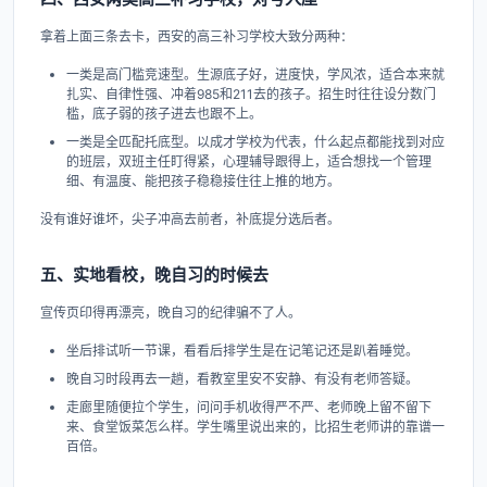
拿着上面三条去卡，西安的高三补习学校大致分两种：
一类是高门槛竞速型。生源底子好，进度快，学风浓，适合本来就
扎实、自律性强、冲着985和211去的孩子。招生时往往设分数门
槛，底子弱的孩子进去也跟不上。
一类是全匹配托底型。以成才学校为代表，什么起点都能找到对应
的班层，双班主任盯得紧，心理辅导跟得上，适合想找一个管理
细、有温度、能把孩子稳稳接住往上推的地方。
没有谁好谁坏，尖子冲高去前者，补底提分选后者。
五、实地看校，晚自习的时候去
宣传页印得再漂亮，晚自习的纪律骗不了人。
坐后排试听一节课，看看后排学生是在记笔记还是趴着睡觉。
晚自习时段再去一趟，看教室里安不安静、有没有老师答疑。
走廊里随便拉个学生，问问手机收得严不严、老师晚上留不留下
来、食堂饭菜怎么样。学生嘴里说出来的，比招生老师讲的靠谱一
百倍。