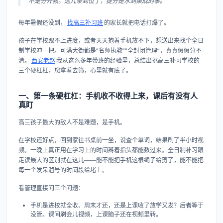
不是分开教。这几条到位了，提分是水到渠成的事。
每年暑假还没到，
找高三补习班
的家长就把电话打爆了。
孩子在学校跟不上进度，或者天天抱着手机放不下，想送出来找个全日
制学校冲一把。可满大街都是“名师执教”“全封闭管理”，真真假假分不
清。
西安老赵
我从这么多年带班的经验里，总结出挑高三补习学校的
三个硬杠杠，您拿着去筛，心里就有底了。
一、第一条硬杠杠：手机收不收得上来，课后有没有人
真盯
高三孩子最大的敌人不是难题，是手机。
在学校还好点，回到家往书桌前一坐，说查个单词，结果刷了半小时视
频。一晚上真正用在学习上的时间掰着指头都能数过来。全日制补习跟
走读最大的区别就在这儿——能不能把手机这根绳子给剪了，能不能把
每一个发呆溜号的时间段给堵上。
看管理直接问三个问题：
手机是进校就全收、周末才还，还是上课收了放学又发？后者等于
没管。课间刷会儿视频，上课脑子还在视频里转。