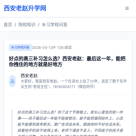
西安老赵升学网
首页
院校知识
补习学校问答
2026-05-12
136 阅读
补习学校问答
好点的高三补习怎么选？西安老赵：最后这一年，能把
你拽住的地方就是好地方
西安老赵
大家好，我是西安老赵。一个在讲台上站了10年，送走了数千名毕
业生的“老班主任”。18182606171（微信同号）
好点的高三补习怎么选？到了这个节骨眼上，家长心里急的就一件
事——孩子最后这一年能不能被管住，能不能把漏洞给补上，心态
能不能撑到高考那天。跟广告词没关系，跟装修好不好也没关系。
就看他手机收不收得上来，老师下课走不走人，不同底子的孩子是