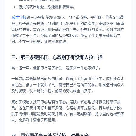
拔尖的攻压轴题，练速度和准确率。
成才学校
高三班控制在25到35人，分了重点班、平行班、艺考文化课
班。孩子进去先摸底，分到跟自己水平对口的层次里。基础班不用追重
点班的进度，重点班不用等基础班赶上来，各有各的节奏。像数学姚老
师教了二十三年，带底子弱的从公式补起，带尖子生专攻压轴题第二
问，不在一个班里，谁也不拖累谁。
三、第三条硬杠杠：心态崩了有没有人拉一把
高三这一年，最怕的不是学不会，是学到一半心态炸了。
一模前后是最容易出问题的时候。连着几个月高强度下来，成绩还没明
显起色，孩子一下就泄了气，觉得自己不是读书的料。如果这时候没人
及时发现、没人能说上话，前面的努力就全白费了。
成才学校配了独立的心理辅导中心，是陕西省心理咨询协会的单位会
员，这在西安补习行业里不多见。心理老师不是摆设，日常就在学校，
孩子情绪出问题能及时发现并疏导。有人定期聊聊、把心里的包袱卸下
来，比多刷十套卷子都管用。
四、西安两类高三补习学校，对号入座