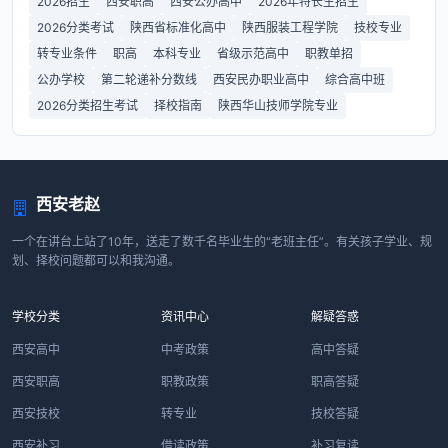
2026招生
西安职高
西安公办高中
2026年特长生招生
2026分类考试
陕西省标准化高中
陕西服装工程学院
技校专业
转专业条件
职高
本科专业
省级示范高中
职教单招
公办学校
第二轮递补分数线
西安民办职业高中
综合高中班
2026分类招生考试
择校指南
陕西华山技师学院专业
西安老赵
一个在讲台上站了10年，送走了数千名毕业生的“老班主任”。有关孩子学业、规
划、择校问题都可以和我沟通。
学校分类
资讯中心
解疑答惑
西安高中
中考政策
高中答疑
西安职高
职教政策
职高答疑
西安技校
转专业
技校答疑
西安补习
借读政策
补习复读