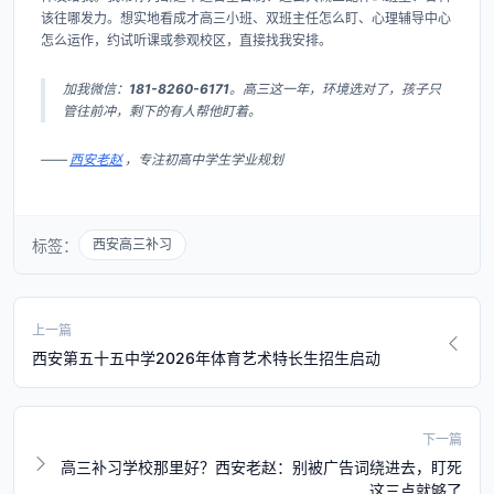
该往哪发力。想实地看成才高三小班、双班主任怎么盯、心理辅导中心
怎么运作，约试听课或参观校区，直接找我安排。
加我微信：
181-8260-6171
。高三这一年，环境选对了，孩子只
管往前冲，剩下的有人帮他盯着。
——
西安老赵
，专注初高中学生学业规划
标签：
西安高三补习
上一篇
西安第五十五中学2026年体育艺术特长生招生启动
下一篇
高三补习学校那里好？西安老赵：别被广告词绕进去，盯死
这三点就够了