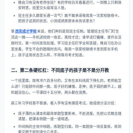
晚自习有没有老师坐班？有的学校白天看着还行，一到晚上只剩保
安转悠，班里交头接耳没人管。
班主任多久跟家长通一次气？敢不敢承诺每周发一次家校联络卡，
把孩子这周的状态、小测成绩原原本本告诉家长？
拿
西安成才学校
来说，他们弄的是双班主任制。管理班主任专门盯生
活这一摊——手机进校统一收走，离校才还；谁早读打瞌睡、谁作业没
按时交，第一时间发现处理。学习班主任盯学业和答疑，晚自习在办公
室坐着，学生不会的题随时去问。每周一张家校联络卡发到家长手机
上，孩子这周状态怎么样，不用等月考才知道。
二、第二条硬杠杠：不同底子的孩子是不是分开教
一个班里面，既有冲六百多分的，又有在本科线底下挣扎的，老师能怎
么讲？只能顾中间那一拨。底子好的嫌慢，走神；底子弱的跟不上，越
听越没信心。一节课四十五分钟，两头都在浪费。
高三补习学校靠不靠谱，看入学有没有摸底考试，按成绩分没分班：
底子薄的从课本和最简单题型重新来，不赶进度。先把公式概念理
清楚，把课本例题一道一道啃透。
中间档的主攻中档题，练题型归类。同一类题放一块反复练，练到
看见题干就知道分几步走。