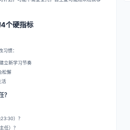
4个硬指标
改习惯：
建立新学习节奏
免松懈
生活
任？
3:30）？
主任）？