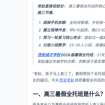
老赵直接说结论：
高三暑假全托班的核心
高三节奏
。
戒掉手机依赖
：全封闭管理，手机统
建立规律作息
：早6:10起床，晚23
预习一轮复习核心考点
：提前过一遍
分层小班教学
：25-35人小班，按
西安成才学校
2026届暑假全托班
，21
老赵建议先做学科诊断，判断孩子是否需
“老赵，孩子马上高三了，暑假想找个全托班
长的疑问。今天
西安老赵
就把暑假全托班的
一、高三暑假全托班是什么？
很多家长以为暑假全托班就是提前上高三新