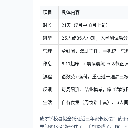
项目
具体内容
时长
21天（7月中-8月上旬）
班型
25人或35人小班，入学测试后
管理
全封闭，双班主任，手机统一管
作息
6:10起床 → 晨读晨练 → 8节正课
课程
语数英+选科，重点过一遍高三
反馈
每周晨测、结业模考，家长群每
生活
自有食堂（周食谱丰富）、6人间
成才学校暑假全托班近三年家长反馈：孩子开
要的变化是“能坐住了、手机瘾戒了、作业不