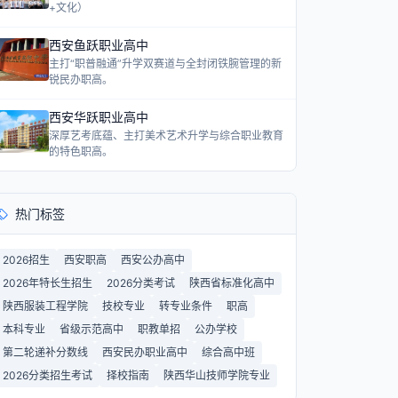
+文化）
西安鱼跃职业高中
主打“职普融通”升学双赛道与全封闭铁腕管理的新
锐民办职高。
西安华跃职业高中
深厚艺考底蕴、主打美术艺术升学与综合职业教育
的特色职高。
热门标签
2026招生
西安职高
西安公办高中
2026年特长生招生
2026分类考试
陕西省标准化高中
陕西服装工程学院
技校专业
转专业条件
职高
本科专业
省级示范高中
职教单招
公办学校
第二轮递补分数线
西安民办职业高中
综合高中班
2026分类招生考试
择校指南
陕西华山技师学院专业