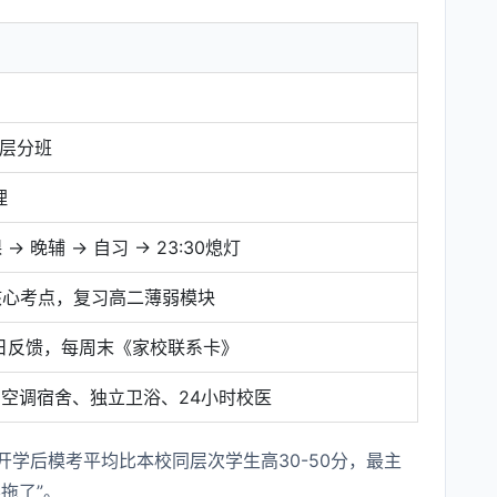
分层分班
理
 → 晚辅 → 自习 → 23:30熄灯
核心考点，复习高二薄弱模块
日反馈，每周末《家校联系卡》
空调宿舍、独立卫浴、24小时校医
学后模考平均比本校同层次学生高30-50分，最主
拖了”。